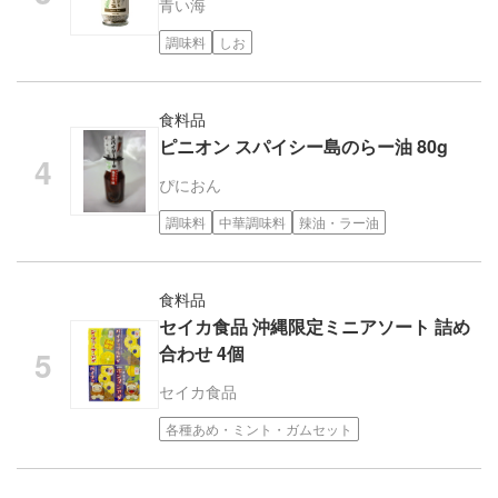
青い海
調味料
しお
食料品
ピニオン スパイシー島のらー油 80g
ぴにおん
調味料
中華調味料
辣油・ラー油
食料品
セイカ食品 沖縄限定ミニアソート 詰め
合わせ 4個
セイカ食品
各種あめ・ミント・ガムセット