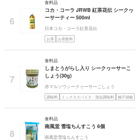
食料品
コカ・コーラ JRWB 紅茶花伝 シークヮ
ーサーティー 500ml
日本コカ・コーラ
紅茶花伝
お茶
お茶飲料
食料品
しまとうがらし入り シークヮーサーこ
しょう(30g)
赤マルソウ
シークヮーサーこしょう
調味料
ミックススパイス・混合調味料
柚子胡椒
食料品
南風堂 雪塩ちんすこう 6個
南風堂
雪塩ちんすこう