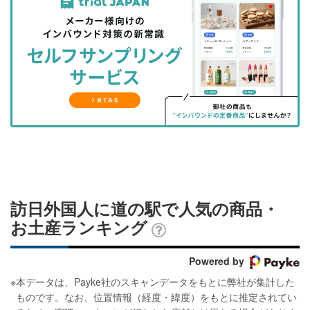
事
事
ブ
事
ガ
を
を
ッ
を
登
シ
シ
ク
購
録
ェ
ェ
マ
読
す
ア
ア
ー
す
る
す
す
ク
る
る
る
に
追
加
訪日外国人に道の駅で人気の商品・
お土産ランキング
Powered by
※
本データは、Payke社のスキャンデータをもとに弊社が集計した
ものです。なお、位置情報（経度・緯度）をもとに推定されてい