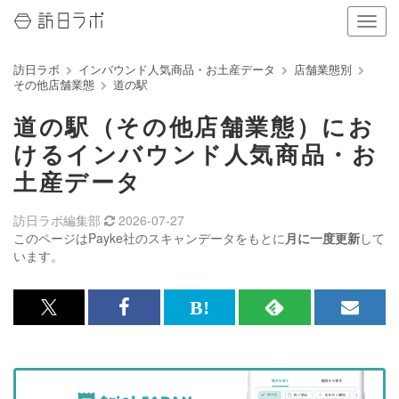
ナ
ビ
ゲ
訪日ラボ
インバウンド人気商品・お土産データ
店舗業態別
ー
その他店舗業態
道の駅
シ
ョ
道の駅（その他店舗業態）にお
ン
の
けるインバウンド人気商品・お
表
土産データ
示
を
切
訪日ラボ編集部
2026-07-27
り
このページはPayke社のスキャンデータをもとに
月に一度更新
して
替
います。
え
る
x<br>
Facebook<br>
は
RSS
メ
で
で
て
で
ル
記
記
な
記
マ