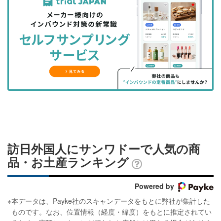
事
事
ブ
事
ガ
を
を
ッ
を
登
シ
シ
ク
購
録
ェ
ェ
マ
読
す
ア
ア
ー
す
る
す
す
ク
る
る
る
に
追
加
訪日外国人にサンワドーで人気の商
品・お土産ランキング
Powered by
※
本データは、Payke社のスキャンデータをもとに弊社が集計した
ものです。なお、位置情報（経度・緯度）をもとに推定されてい