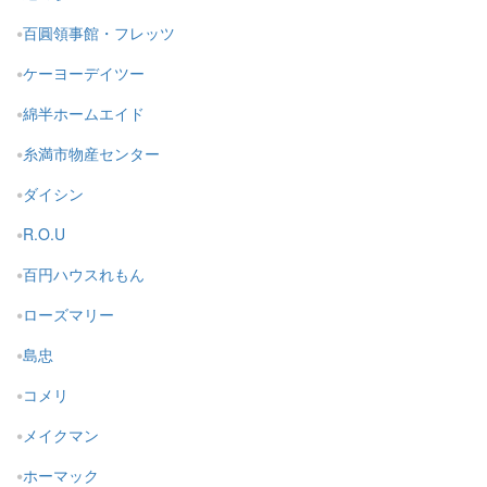
百圓領事館・フレッツ
ケーヨーデイツー
綿半ホームエイド
糸満市物産センター
ダイシン
R.O.U
百円ハウスれもん
ローズマリー
島忠
コメリ
メイクマン
ホーマック