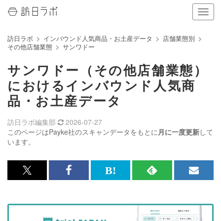
ナ
ビ
ゲ
訪日ラボ
インバウンド人気商品・お土産データ
店舗業態別
ー
その他店舗業態
サンワドー
シ
ョ
サンワドー（その他店舗業態）
ン
の
におけるインバウンド人気商
表
品・お土産データ
示
を
切
訪日ラボ編集部
2026-07-27
り
このページはPayke社のスキャンデータをもとに
月に一度更新
して
替
います。
え
る
x<br>
Facebook<br>
は
RSS
メ
で
で
て
で
ル
記
記
な
記
マ