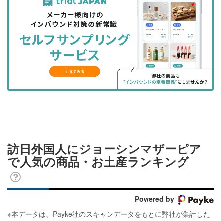
事
事
ブ
事
ガ
を
を
ッ
を
登
シ
シ
ク
購
録
ェ
ェ
マ
読
す
ア
ア
ー
す
る
す
す
ク
る
る
る
に
追
加
訪日外国人にジョーシンマザーピア
で人気の商品・お土産ランキング
Powered by
※
本データは、Payke社のスキャンデータをもとに弊社が集計した