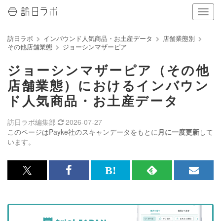
ナ
ビ
ゲ
訪日ラボ
インバウンド人気商品・お土産データ
店舗業態別
ー
その他店舗業態
ジョーシンマザーピア
シ
ョ
ジョーシンマザーピア（その他
ン
の
店舗業態）におけるインバウン
表
ド人気商品・お土産データ
示
を
切
訪日ラボ編集部
2026-07-27
り
このページはPayke社のスキャンデータをもとに
月に一度更新
して
替
います。
え
る
x<br>
Facebook<br>
は
RSS
メ
で
で
て
で
ル
記
記
な
記
マ