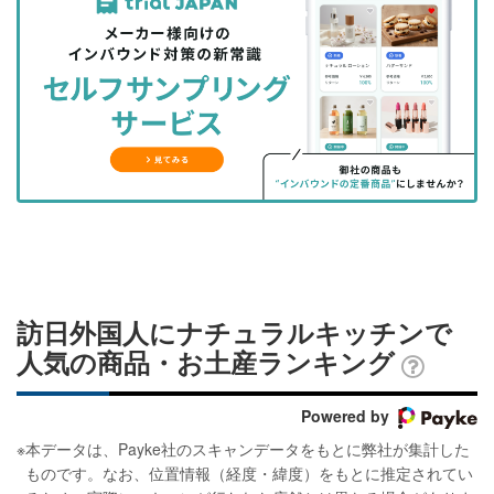
事
事
ブ
事
ガ
を
を
ッ
を
登
シ
シ
ク
購
録
ェ
ェ
マ
読
す
ア
ア
ー
す
る
す
す
ク
る
る
る
に
追
加
訪日外国人にナチュラルキッチンで
人気の商品・お土産ランキング
Powered by
※
本データは、Payke社のスキャンデータをもとに弊社が集計した
ものです。なお、位置情報（経度・緯度）をもとに推定されてい