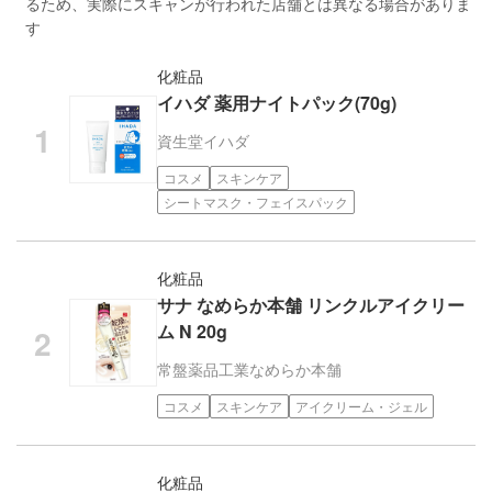
るため、実際にスキャンが行われた店舗とは異なる場合がありま
す
化粧品
イハダ 薬用ナイトパック(70g)
資生堂
イハダ
コスメ
スキンケア
シートマスク・フェイスパック
化粧品
サナ なめらか本舗 リンクルアイクリー
ム N 20g
常盤薬品工業
なめらか本舗
コスメ
スキンケア
アイクリーム・ジェル
化粧品