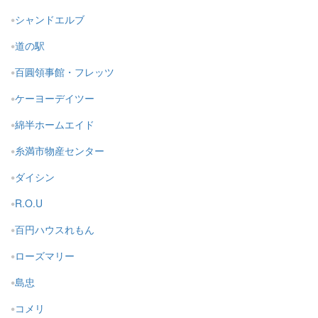
シャンドエルブ
道の駅
百圓領事館・フレッツ
ケーヨーデイツー
綿半ホームエイド
糸満市物産センター
ダイシン
R.O.U
百円ハウスれもん
ローズマリー
島忠
コメリ