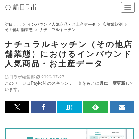
ナ
ビ
ゲ
訪日ラボ
インバウンド人気商品・お土産データ
店舗業態別
ー
その他店舗業態
ナチュラルキッチン
シ
ョ
ナチュラルキッチン（その他店
ン
の
舗業態）におけるインバウンド
表
人気商品・お土産データ
示
を
切
訪日ラボ編集部
2026-07-27
り
このページはPayke社のスキャンデータをもとに
月に一度更新
して
替
います。
え
る
x<br>
Facebook<br>
は
RSS
メ
で
で
て
で
ル
記
記
な
記
マ