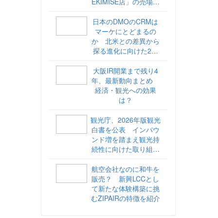
EKIMISE店」の売場づ
くりをレポート
日本のDMOのCRMは
マーケにとどまるの
か 北米との差異から
探る進化に向けた2ス
テップ【ココが違う！
海外DMOのリアル
大阪IR開業まで残り4
vol.6】
年、最新動向まとめ
経済・観光への効果
は？
観光庁、2026年版観光
白書を公表 インバウ
ンド増を踏まえ観光持
続性に向けた取り組み
や旅客税の使途を明記
航空会社なのに和牛を
販売？ 新興LCCとし
て新たな体験構築に挑
むZIPAIRの特徴を紹介