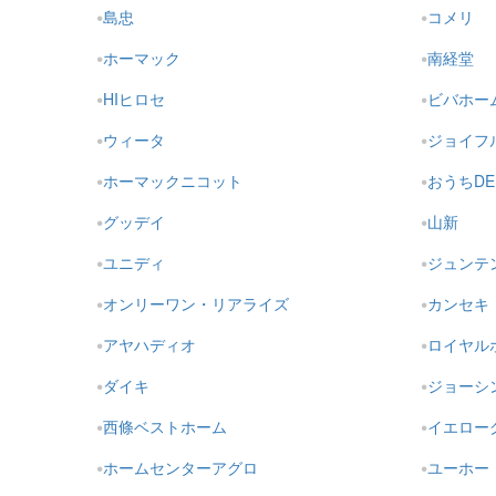
島忠
コメリ
ホーマック
南経堂
HIヒロセ
ビバホー
ウィータ
ジョイフ
ホーマックニコット
おうちDE
グッデイ
山新
ユニディ
ジュンテ
オンリーワン・リアライズ
カンセキ
アヤハディオ
ロイヤル
ダイキ
ジョーシ
西條ベストホーム
イエロー
ホームセンターアグロ
ユーホー