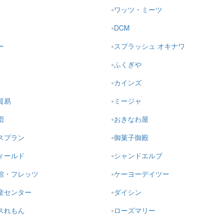
ワッツ・ミーツ
DCM
ー
スプラッシュ オキナワ
ふくぎや
カインズ
貿易
ミージャ
団
おきなわ屋
スプラン
御菓子御殿
ィールド
シャンドエルブ
館・フレッツ
ケーヨーデイツー
産センター
ダイシン
スれもん
ローズマリー