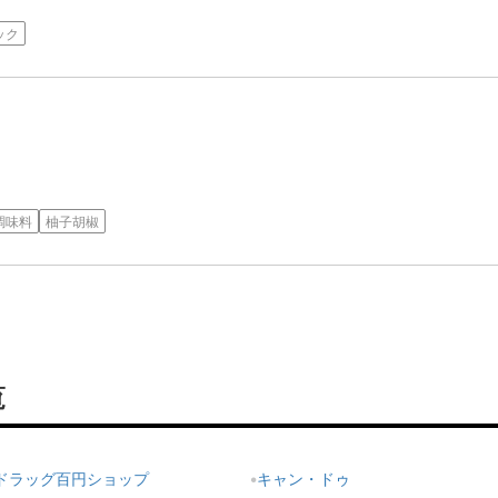
ック
調味料
柚子胡椒
覧
ドラッグ百円ショップ
キャン・ドゥ