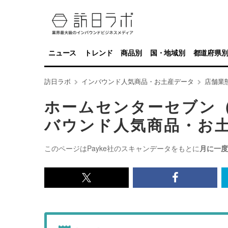
ニュース
トレンド
商品別
国・地域別
都道府県
訪日ラボ
インバウンド人気商品・お土産データ
店舗業
ホームセンターセブン
バウンド人気商品・お
このページはPayke社のスキャンデータをもとに
月に一度
x<br>
Facebook<
で
で
記
記