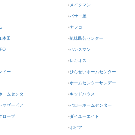
メイクマン
バサー屋
ム
ナフコ
ル本田
琉球民芸センター
PO
ハンズマン
レキオス
ンドー
ひらせいホームセンター
ホームセンターサンデー
ホームセンター
キッドハウス
ンマザーピア
バローホームセンター
グローブ
ダイユーエイト
ポピア