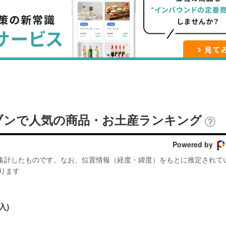
ブ
事
ガ
ッ
を
登
ク
購
録
マ
読
す
ー
す
る
ク
る
に
追
ブンで人気の商品・お土産ランキング
加
Powered by
が集計したものです。なお、位置情報（経度・緯度）をもとに推定されて
ります
入)