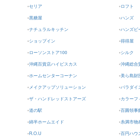
セリア
ロフト
黒糖屋
ハンズ
ナチュラルキッチン
ハンズビ
ショップイン
得得屋
ローソンストア100
シルク
沖縄百貨店ハイビスカス
沖縄総合
ホームセンターコーナン
美ら島財
メイクアップソリューション
パラダイ
ザ・ハンドレッドストアーズ
カラーフ
道の駅
百圓領事
綿半ホームエイド
糸満市物
R.O.U
百円ハウ