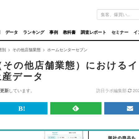
キ
ー
ワ
ー
ド
別
データ
ランキング
事例
教科書
調査レポート
セミナー
イ
検
索
態別
その他店舗業態
ホームセンターセブン
（その他店舗業態）におけるイ
土産データ
更新
しています。
訪日ラボ編集部
20
br>
は
RSS
メ
て
で
ル
な
記
マ