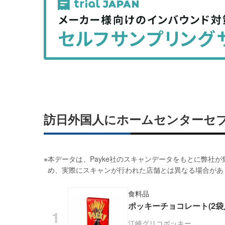
事
事
を
を
シ
シ
ェ
ェ
ア
ア
す
す
る
る
訪日外国人にホームセンターセ
※
本データは、Payke社のスキャンデータをもとに弊社
め、実際にスキャンが行われた店舗とは異なる場合があ
食料品
ポッキーチョコレート(2袋
江崎グリコ
ポッキー