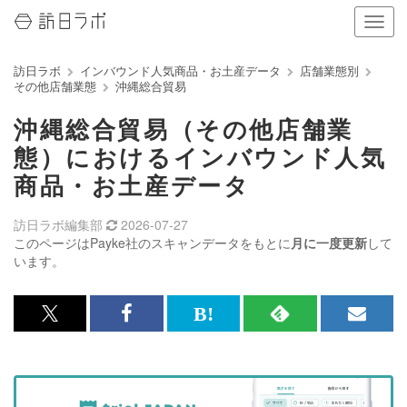
ナ
ビ
ゲ
訪日ラボ
インバウンド人気商品・お土産データ
店舗業態別
ー
その他店舗業態
沖縄総合貿易
シ
ョ
沖縄総合貿易（その他店舗業
ン
の
態）におけるインバウンド人気
表
商品・お土産データ
示
を
切
訪日ラボ編集部
2026-07-27
り
このページはPayke社のスキャンデータをもとに
月に一度更新
して
替
います。
え
る
x<br>
Facebook<br>
は
RSS
メ
で
で
て
で
ル
記
記
な
記
マ