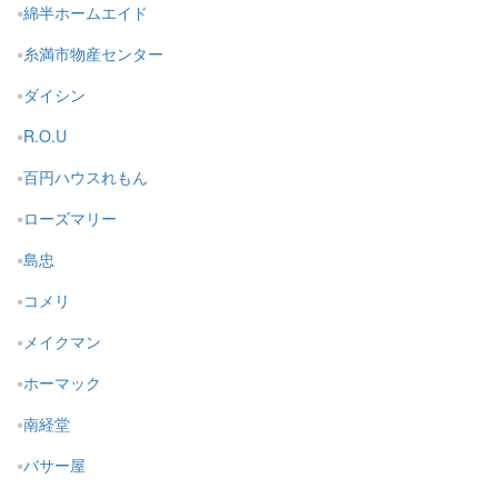
綿半ホームエイド
糸満市物産センター
ダイシン
R.O.U
百円ハウスれもん
ローズマリー
島忠
コメリ
メイクマン
ホーマック
南経堂
バサー屋