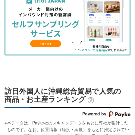
事
事
ブ
事
ガ
を
を
ッ
を
登
シ
シ
ク
購
録
ェ
ェ
マ
読
す
ア
ア
ー
す
る
す
す
ク
る
る
る
に
追
加
訪日外国人に沖縄総合貿易で人気の
商品・お土産ランキング
Powered by
※
本データは、Payke社のスキャンデータをもとに弊社が集計した
ものです。なお、位置情報（経度・緯度）をもとに推定されてい