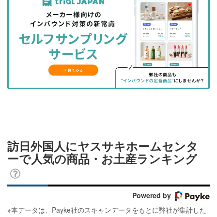
事
事
ブ
事
ガ
を
を
ッ
を
登
シ
シ
ク
購
録
ェ
ェ
マ
読
す
ア
ア
ー
す
る
す
す
ク
る
る
る
に
追
加
訪日外国人にヤスサキホームセンタ
ーで人気の商品・お土産ランキング
Powered by
※
本データは、Payke社のスキャンデータをもとに弊社が集計した