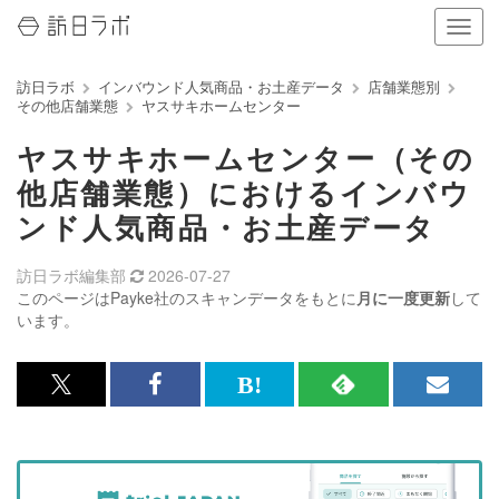
ナ
ビ
ゲ
訪日ラボ
インバウンド人気商品・お土産データ
店舗業態別
ー
その他店舗業態
ヤスサキホームセンター
シ
ョ
ヤスサキホームセンター（その
ン
の
他店舗業態）におけるインバウ
表
ンド人気商品・お土産データ
示
を
切
訪日ラボ編集部
2026-07-27
り
このページはPayke社のスキャンデータをもとに
月に一度更新
して
替
います。
え
る
x<br>
Facebook<br>
は
RSS
メ
で
で
て
で
ル
記
記
な
記
マ