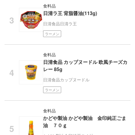
食料品
日清ラ王 背脂醤油(113g)
日清食品
日清ラ王
ラーメン
食料品
日清食品 カップヌードル 欧風チーズカ
レー 85g
日清食品
カップヌードル
ラーメン
食料品
かどや製油 かどや製油 金印純正ごま
油 ７０ｇ