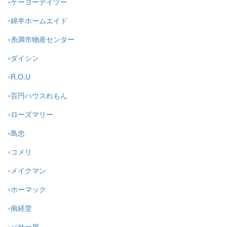
ケーヨーデイツー
綿半ホームエイド
糸満市物産センター
ダイシン
R.O.U
百円ハウスれもん
ローズマリー
島忠
コメリ
メイクマン
ホーマック
南経堂
バサー屋