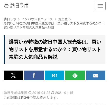
ナ
ビ
ゲ
訪日ラボ
インバウンドニュース
お土産
ー
爆買いが特徴の訪日中国人観光客は、買い物リストを用意するのか？：
シ
買い物リスト常駐の人気商品も解説
ョ
ン
の
爆買いが特徴の訪日中国人観光客は、買い
表
物リストを用意するのか？：買い物リスト
示
を
常駐の人気商品も解説
切
り
替
え
x<br>
Facebook<br>
は
RSS
メ
る
で
で
て
で
ル
訪日ラボ編集部
2016-04-25
2021-01-15
記
記
な
記
マ
この記事は
約3分
で読み終わります。
事
事
ブ
事
ガ