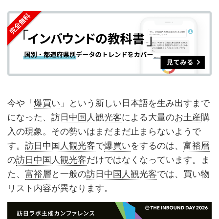
を
を
ッ
を
登
シ
シ
ク
購
録
ェ
ェ
マ
読
す
ア
ア
ー
す
る
す
す
ク
る
る
る
に
追
今や「
爆買い
」という新しい日本語を生み出すまで
加
になった、
訪日中国人観光客
による大量の
お土産
購
入の現象。その勢いはまだまだ止まらないようで
す。
訪日中国人観光客
で
爆買い
をするのは、
富裕層
の
訪日中国人観光客
だけではなくなっています。ま
た、
富裕層
と一般の
訪日中国人観光客
では、買い物
リスト内容が異なります。