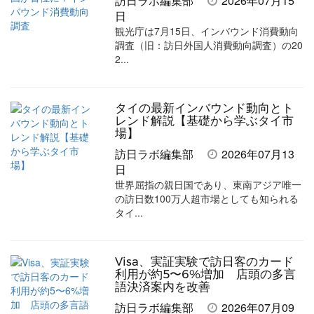
訪日ラボ編集部
2026年07月15
ェ
ェ
マ
読
す
日
観光庁は7月15日、インバウンド消費動向
ア
ア
ー
す
る
調査（旧：訪日外国人消費動向調査）の20
す
す
ク
る
2...
る
る
に
追
タイの最新インバウンド動向とト
加
レンド解説【基礎から学ぶタイ市
場】
訪日ラボ編集部
2026年07月13
日
世界屈指の親日国であり、東南アジア唯一
の訪日数100万人超市場としても知られる
タイ...
Visa、実証実験で訪日客のカード
利用が約5〜6%増加 店頭の多言
語決済案内を改善
訪日ラボ編集部
2026年07月09