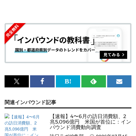
x<br>
Facebook<br>
は
RSS
メ
で
で
て
で
ル
関連インバウンド記事
記
記
な
記
マ
事
事
ブ
事
ガ
【速報】4〜6月の訪日消費額、2
を
を
ッ
を
登
兆5,096億円 米国が首位に：イン
バウンド消費動向調査
シ
シ
ク
購
録