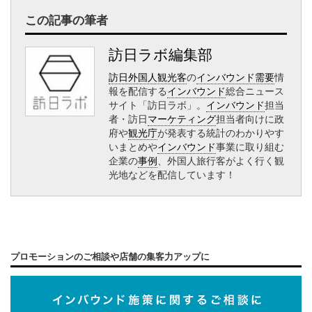
この記事の筆者
訪日ラボ編集部
訪日外国人観光客
の
インバウンド需要
情
報を配信する
インバウンド
総合ニュース
サイト「訪日ラボ」。
インバウンド
担当
者・訪日
マーケティング
担当者向けに政
府や
観光庁
が発表する統計のわかりやす
いまとめや
インバウンド
事業に取り組む
企業の
事例
、外国人旅行客がよく行く観
光地などを配信しています！
プロモーションのご相談や店舗の集客力アップに