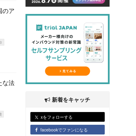
国のア
タ
たな法
新着をキャッチ
費
xをフォローする
facebookでファンになる