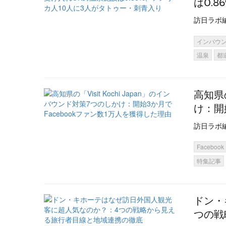
は0.
訪日ラボ
インバウ
温泉
都
高知県の
け：開
訪日ラボ
Facebook
特集記事
ドン・
つの戦