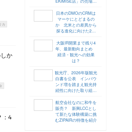
EKIMISE店」の売場づ
くりをレポート
日本のDMOのCRMは
マーケにとどまるの
リカ
か 北米との差異から
探る進化に向けた2ス
テップ【ココが違う！
海外DMOのリアル
大阪IR開業まで残り4
vol.6】
年、最新動向まとめ
経済・観光への効果
のしか
は？
観光庁、2026年版観光
白書を公表 インバウ
ンド増を踏まえ観光持
タ
続性に向けた取り組み
や旅客税の使途を明記
航空会社なのに和牛を
販売？ 新興LCCとし
て新たな体験構築に挑
？：4
むZIPAIRの特徴を紹介