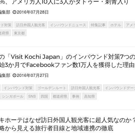
86%、アメリカ人10人に3人がタトゥー・刺青入り
編集部
2016年07月28日
ンド対策
訪日外国人観光客
インバウンドニュース
特集記事
ホテル
アメ
道府県
東京都
「Visit Kochi Japan」のインバウンド対策7つ
始3か月でFacebookファン数1万人を獲得した理由
編集部
2016年07月27日
インバウンド対策
ゴールデンルート
訪日外国人観光客
インバウンドデー
シンガポール
SNS
四国
都道府県
事例
高知県
キホーテはなぜ訪日外国人観光客に超人気なのか
略から見える旅行者目線と地域連携の徹底