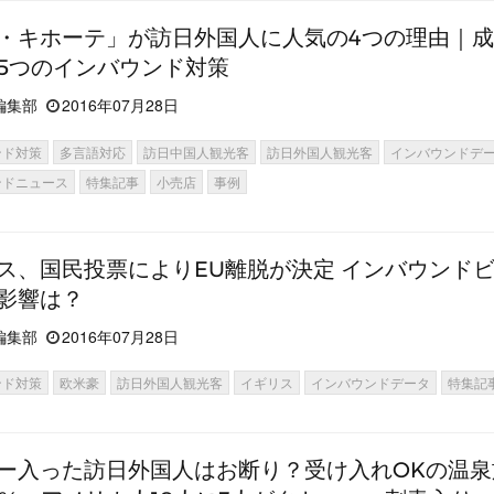
・キホーテ」が訪日外国人に人気の4つの理由｜
5つのインバウンド対策
編集部
2016年07月28日
ンド対策
多言語対応
訪日中国人観光客
訪日外国人観光客
インバウンドデ
ンドニュース
特集記事
小売店
事例
ス、国民投票によりEU離脱が決定 インバウンド
影響は？
編集部
2016年07月28日
ンド対策
欧米豪
訪日外国人観光客
イギリス
インバウンドデータ
特集記
ー入った訪日外国人はお断り？受け入れOKの温泉