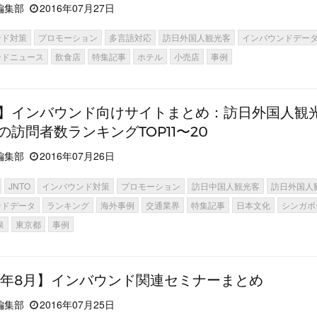
編集部
2016年07月27日
ンド対策
プロモーション
多言語対応
訪日外国人観光客
インバウンドデー
ンドニュース
飲食店
特集記事
ホテル
小売店
事例
】インバウンド向けサイトまとめ：訪日外国人観
の訪問者数ランキングTOP11〜20
編集部
2016年07月26日
JNTO
インバウンド対策
プロモーション
訪日中国人観光客
訪日外国人
ンドデータ
ランキング
海外事例
交通業界
特集記事
日本文化
シンガポ
泉
東京都
事例
16年8月】インバウンド関連セミナーまとめ
編集部
2016年07月25日