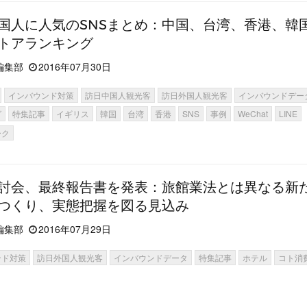
国人に人気のSNSまとめ：中国、台湾、香港、韓
トアランキング
編集部
2016年07月30日
インバウンド対策
訪日中国人観光客
訪日外国人観光客
インバウンドデー
グ
特集記事
イギリス
韓国
台湾
香港
SNS
事例
WeChat
LINE
ーク
討会、最終報告書を発表：旅館業法とは異なる新
つくり、実態把握を図る見込み
編集部
2016年07月29日
ンド対策
訪日外国人観光客
インバウンドデータ
特集記事
ホテル
コト消