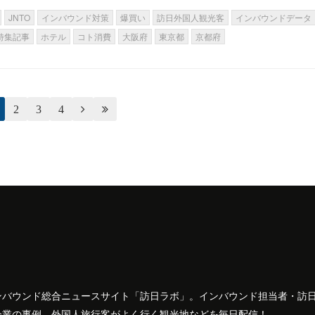
JNTO
インバウンド対策
爆買い
訪日外国人観光客
インバウンドデータ
特集記事
ホテル
コト消費
大阪府
東京都
京都府
2
3
4


ンバウンド総合ニュースサイト「訪日ラボ」。インバウンド担当者・訪
企業の事例、外国人旅行客がよく行く観光地などを毎日配信！