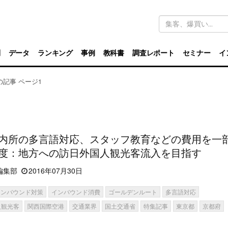
キ
ー
ワ
ー
ド
別
データ
ランキング
事例
教科書
調査レポート
セミナー
イ
検
索
月の記事 ページ1
内所の多言語対応、スタッフ教育などの費用を一
度：地方への訪日外国人観光客流入を目指す
編集部
2016年07月30日
インバウンド対策
インバウンド消費
ゴールデンルート
多言語対応
人観光客
関西国際空港
交通業界
国土交通省
特集記事
東京都
京都府