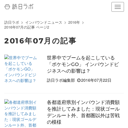
ナ
ビ
ゲ
訪日ラボ
インバウンドニュース
2016年
ー
2016年07月の記事 ページ2
シ
ョ
2016年07月の記事
ン
の
表
世界中でブームを起こしている
示
「ポケモンGO」 インバウンドビ
を
切
ジネスへの影響は？
り
訪日ラボ編集部
2016年07月22日
替
え
る
各都道府県別インバウンド消費額
を推計してみました：現状ゴール
デンルート外、首都圏以外は苦戦
の模様