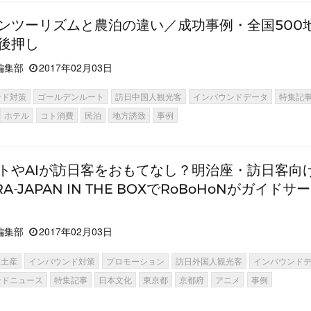
ンツーリズムと農泊の違い／成功事例・全国500
後押し
編集部
2017年02月03日
ンド対策
ゴールデンルート
訪日中国人観光客
インバウンドデータ
特集記
ホテル
コト消費
民泊
地方誘致
事例
トやAIが訪日客をおもてなし？明治座・訪日客向
RA-JAPAN IN THE BOXでRoBoHoNがガイドサ
編集部
2017年02月03日
お土産
インバウンド対策
プロモーション
訪日外国人観光客
インバウンド
ンドニュース
特集記事
日本文化
東京都
京都府
アニメ
事例