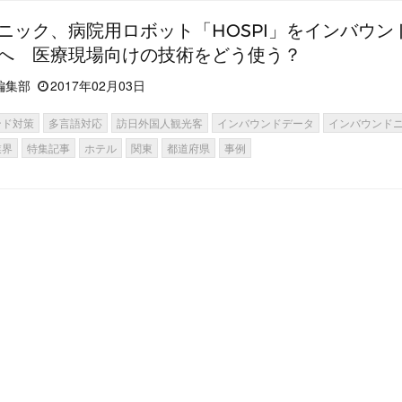
ニック、病院用ロボット「HOSPI」をインバウン
へ 医療現場向けの技術をどう使う？
編集部
2017年02月03日
ンド対策
多言語対応
訪日外国人観光客
インバウンドデータ
インバウンド
業界
特集記事
ホテル
関東
都道府県
事例