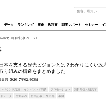
キ
ー
ワ
ー
ド
別
データ
ランキング
事例
教科書
調査レポート
セミナー
イ
検
索
17年02月03日の記事 ページ1
事
日本を支える観光ビジョンとは？わかりにくい政
取り組みの構造をまとめました
編集部
2017年02月03日
インバウンド対策
インバウンド消費
プロモーション
訪日外国人観光客
ンドデータ
交通業界
特集記事
東京都
事例