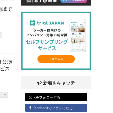
地域で
事
け公演
ービス
新着をキャッチ
データ
xをフォローする
facebookでファンになる