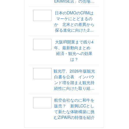
EKIMISE店」の売場づ
くりをレポート
日本のDMOのCRMは
マーケにとどまるの
か 北米との差異から
探る進化に向けた2ス
テップ【ココが違う！
海外DMOのリアル
大阪IR開業まで残り4
vol.6】
年、最新動向まとめ
経済・観光への効果
は？
観光庁、2026年版観光
白書を公表 インバウ
ンド増を踏まえ観光持
続性に向けた取り組み
や旅客税の使途を明記
航空会社なのに和牛を
販売？ 新興LCCとし
て新たな体験構築に挑
むZIPAIRの特徴を紹介