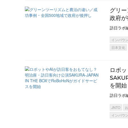
グリー
政府が
訪日ラボ
インバウ
日本文化
ロボッ
SAKU
を開始
訪日ラボ
JNTO
インバウ