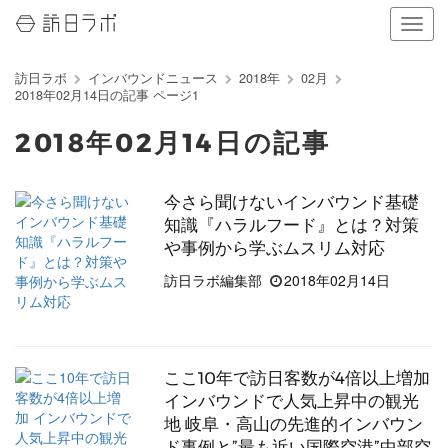
ナ
ビ
ゲ
訪日ラボ
インバウンドニュース
2018年
02月
ー
2018年02月14日の記事 ページ1
シ
ョ
2018年02月14日の記事
ン
の
表
今さら聞けないインバウンド基礎
示
知識『ハラルフード』とは？対策
を
切
や事例から学ぶムスリム対応
り
訪日ラボ編集部
2018年02月14日
替
え
る
ここ10年で訪日客数が4倍以上増加
インバウンドで人気上昇中の観光
地 岐阜・高山の先進的インバウン
ド事例と”最も近い国際空港”中部空