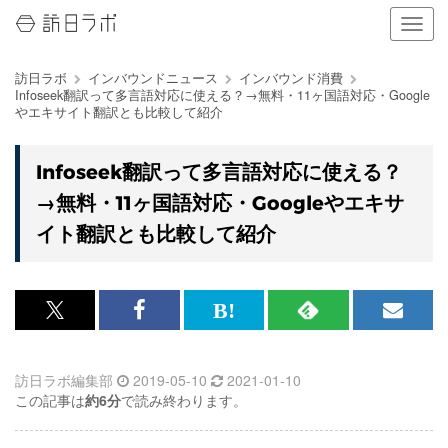
ナ
ビ
ゲ
訪日ラボ
インバウンドニュース
インバウンド消費
ー
Infoseek翻訳って多言語対応に使える？→無料・11ヶ国語対応・Google
シ
やエキサイト翻訳とも比較して紹介
ョ
ン
の
Infoseek翻訳って多言語対応に使える？
表
→無料・11ヶ国語対応・Googleやエキサ
示
を
イト翻訳とも比較して紹介
切
り
替
え
x<br>
Facebook<br>
は
RSS
メ
る
で
で
て
で
ル
訪日ラボ編集部
2019-05-10
2021-01-10
記
記
な
記
マ
この記事は
約6分
で読み終わります。
事
事
ブ
事
ガ