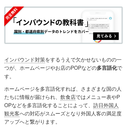
を
を
ッ
を
登
シ
シ
ク
購
録
ェ
ェ
マ
読
す
ア
ア
ー
す
る
す
す
ク
る
る
る
に
追
インバウンド対策
をするうえで欠かせないものの一
加
つが、ホームページやお店のPOPなどの
で
多言語化
す。
ホームページを多言語化すれば、さまざまな国の人
たちに情報が届けられ、
飲食店
ではメニュー表やP
OPなどを多言語化することによって、
訪日外国人
観光客
への対応がスムーズとなり外国人客の満足度
アップへと繋がります。