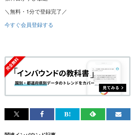
＼無料・1分で登録完了／
今すぐ会員登録する
x<br>
Facebook<br>
は
RSS
メ
で
で
て
で
ル
関連インバウンド記事