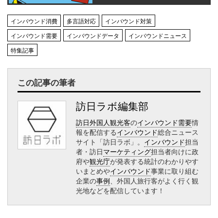
インバウンド消費
多言語対応
インバウンド対策
インバウンド需要
インバウンドデータ
インバウンドニュース
特集記事
この記事の筆者
訪日ラボ編集部
訪日外国人観光客
の
インバウンド需要
情
報を配信する
インバウンド
総合ニュース
サイト「訪日ラボ」。
インバウンド
担当
者・訪日
マーケティング
担当者向けに政
府や
観光庁
が発表する統計のわかりやす
いまとめや
インバウンド
事業に取り組む
企業の
事例
、外国人旅行客がよく行く観
光地などを配信しています！