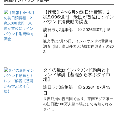
記
記
な
記
マ
事
事
ブ
事
ガ
【速報】4〜6月の訪日消費額、2
を
を
ッ
を
登
兆5,096億円 米国が首位に：イン
バウンド消費動向調査
シ
シ
ク
購
録
訪日ラボ編集部
2026年07月15
ェ
ェ
マ
読
す
日
観光庁は7月15日、インバウンド消費動向
ア
ア
ー
す
る
調査（旧：訪日外国人消費動向調査）の20
す
す
ク
る
2...
る
る
に
追
タイの最新インバウンド動向とト
加
レンド解説【基礎から学ぶタイ市
場】
訪日ラボ編集部
2026年07月13
日
世界屈指の親日国であり、東南アジア唯一
の訪日数100万人超市場としても知られる
タイ...