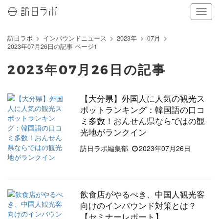
ナ
ビ
ゲ
訪日ラボ
インバウンドニュース
2023年
07月
ー
2023年07月26日の記事 ページ1
シ
ョ
2023年07月26日の記事
ン
の
表
【大分県】外国人に人気の観光ス
示
ポットランキング：韓国語の口コ
を
切
ミ多数！おんせん県ならではの観
り
光地がランクイン
替
訪日ラボ編集部
2023年07月26日
え
る
飲食店がやるべき、中国人観光客
向けのインバウンド対策とは？
【セミナーレポート】