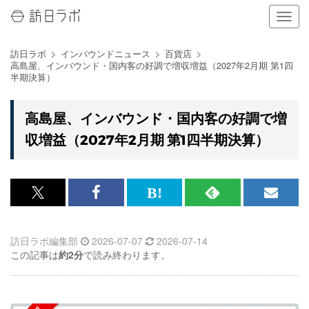
ナ
ビ
ゲ
訪日ラボ
インバウンドニュース
百貨店
ー
高島屋、インバウンド・国内客の好調で増収増益（2027年2月期 第1四
シ
半期決算）
ョ
ン
の
高島屋、インバウンド・国内客の好調で増
表
収増益（2027年2月期 第1四半期決算）
示
を
切
り
替
x<br>
Facebook<br>
は
RSS
メ
え
で
で
て
で
ル
る
訪日ラボ編集部
2026-07-07
2026-07-14
記
記
な
記
マ
この記事は
約2分
で読み終わります。
事
事
ブ
事
ガ
を
を
ッ
を
登