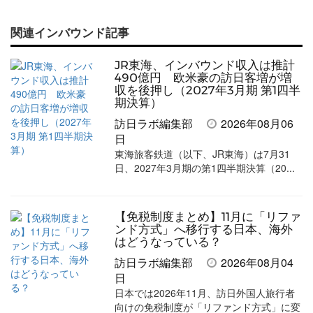
で
で
て
で
ル
関連インバウンド記事
記
記
な
記
マ
事
事
ブ
事
ガ
JR東海、インバウンド収入は推計
を
を
ッ
を
登
490億円 欧米豪の訪日客増が増
収を後押し（2027年3月期 第1四半
シ
シ
ク
購
録
期決算）
ェ
ェ
マ
読
す
訪日ラボ編集部
2026年08月06
日
ア
ア
ー
す
る
東海旅客鉄道（以下、JR東海）は7月31
す
す
ク
る
日、2027年3月期の第1四半期決算（20...
る
る
に
追
【免税制度まとめ】11月に「リファ
加
ンド方式」へ移行する日本、海外
はどうなっている？
訪日ラボ編集部
2026年08月04
日
日本では2026年11月、訪日外国人旅行者
向けの免税制度が「リファンド方式」に変