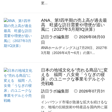
更...
ANA、第1四半期の売上高が過去最
高 旺盛な訪日需要や増便が追い
風に（2027年3月期1Q決算）
訪日ラボ編集部
2026年08月03
日
ANAホールディングスは7月29日、2027年
3月期（2026年4月〜6月）の第1...
日本の地域文化を"売れる商品"に変
える 福岡・八女発「うなぎの寝
床」のユニークな事業モデルと小
売戦略
訪日ラボ編集部
2026年07月31
日
インバウンド市場が急速な拡大を続けるな
か、地域の伝統技術や特産品を国内外に届
け、ビ...