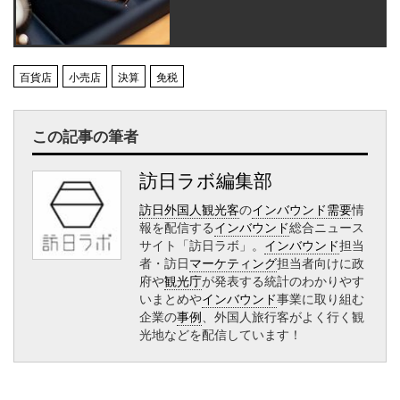
百貨店
小売店
決算
免税
この記事の筆者
訪日ラボ編集部
訪日外国人観光客
の
インバウンド需要
情
報を配信する
インバウンド
総合ニュース
サイト「訪日ラボ」。
インバウンド
担当
者・訪日
マーケティング
担当者向けに政
府や
観光庁
が発表する統計のわかりやす
いまとめや
インバウンド
事業に取り組む
企業の
事例
、外国人旅行客がよく行く観
光地などを配信しています！