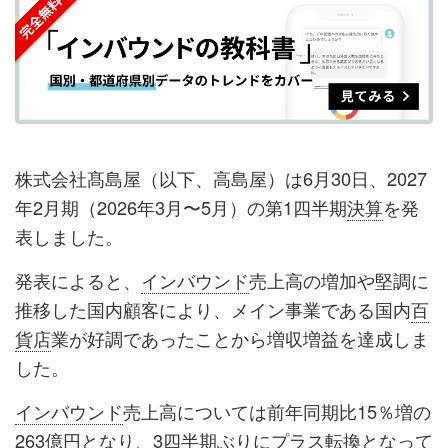
シ
シ
ク
購
録
ェ
ェ
マ
読
す
ア
ア
ー
す
る
す
す
ク
る
る
る
に
追
株式会社髙島屋（以下、高島屋）は6月30日、2027
加
年2月期（2026年3月〜5月）の第1四半期
決算
を発
表しました。
発表によると、
インバウンド
売上高の増加や堅調に
推移した国内顧客により、メイン事業である国内
百
貨店
業が好調であったことから増収増益を達成しま
した。
インバウンド
売上高については前年同期比15％増の
263億円となり、3四半期ぶりにプラス転換となって