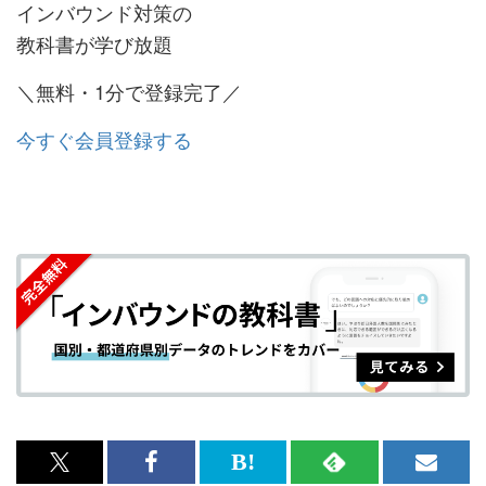
インバウンド対策の
教科書が学び放題
＼無料・1分で登録完了／
今すぐ会員登録する
x<br>
Facebook<br>
は
RSS
メ