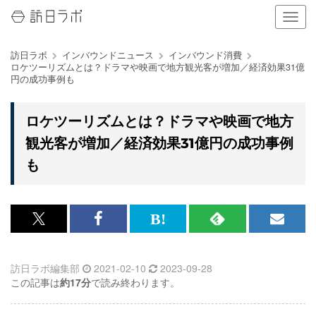
ナ
ビ
ゲ
訪日ラボ
インバウンドニュース
インバウンド消費
ー
ロケツーリズムとは？ドラマや映画で地方観光客が増加／経済効果31億
シ
円の成功事例も
ョ
ン
の
ロケツーリズムとは？ドラマや映画で地方
表
観光客が増加／経済効果31億円の成功事例
示
を
も
切
り
替
え
x<br>
Facebook<br>
は
RSS
メ
る
で
で
て
で
ル
訪日ラボ編集部
2021-02-10
2023-09-28
記
記
な
記
マ
この記事は
約17分
で読み終わります。
事
事
ブ
事
ガ