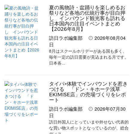
追
夏の風物詩・盆踊りを楽しめるお
加
祭りなど各地の伝統行事が目白押
し インバウンド観光客も訪れる
日本国内の注目イベントまとめ
【2026年8月】
訪日ラボ編集部
2026年08月04
日
8月はスクールホリデーがある国も多く、
毎年一定の訪日需要が見込まれる月です。
日本各...
タイパ×体験でインバウンドを惹き
つける 「ドン・キホーテ浅草
EKIMISE店」の売場づくりをレポ
ート
訪日ラボ編集部
2026年07月30
日
訪日外国人にとっていまや外せない代表的
な買い物スポットとなっているのが、総合
ディス...