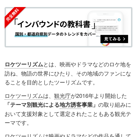
を
を
ッ
を
登
シ
シ
ク
購
録
ェ
ェ
マ
読
す
ア
ア
ー
す
る
す
す
ク
る
る
る
に
追
とは、映画やドラマなどのロケ地を
ロケツーリズム
加
訪ね、物語の世界にひたり、その地域のファンにな
ることを目的としたツーリズムです。
ロケツーリズム
は、
観光庁
が2016年より開始した
の取り組みに
「テーマ別観光による
地方誘客
事業」
おいて支援対象として選定されたこともある観光テ
ーマです。
ロケツーリズム
は映画やドラマなどの作品を通して