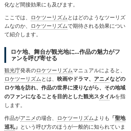
化など間接効果にも及びます。
ここでは、
ロケツーリズム
とはどのようなツーリズ
ムなのか、
ロケツーリズム
で期待される効果につい
て紹介します。
ロケ地、舞台が観光地に...作品の魅力がフ
ァンを呼び寄せる
観光庁
発表の
ロケツーリズム
マニュアルによると、
ロケツーリズム
とは、
映画やドラマ、
アニメ
などの
ロケ地を訪れ、作品の世界に浸りながら、その地域
を指
のファンになることを目的とした観光ス
タイ
ル
します。
作品が
アニメ
の場合、
ロケツーリズム
よりも
「
聖地
という呼び方のほうが一般的に知られていま
巡礼
」