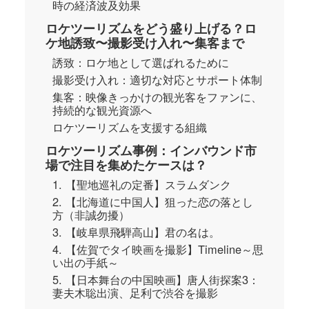
時の経済波及効果
ロケツーリズムをどう盛り上げる？ロ
ケ地誘致〜撮影受け入れ〜集客まで
誘致：ロケ地として選ばれるために
撮影受け入れ：適切な対応とサポート体制
集客：映像きっかけの観光客をファンに、
持続的な観光資源へ
ロケツーリズムを支援する組織
ロケツーリズム事例：インバウンド市
場で注目を集めたケースは？
1. 【聖地巡礼の定番】スラムダンク
2. 【北海道に中国人】狙った恋の落とし
方（非誠勿擾）
3. 【岐阜県飛騨高山】君の名は。
4. 【佐賀でタイ映画を撮影】Timeline～思
い出の手紙～
5. 【日本舞台の中国映画】唐人街探案3：
妻夫木聡出演、足利で渋谷を撮影