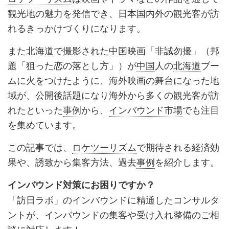
観光地の魅力を発信でき、日本国内外の観光客が訪
れるきっかけづくりになります。
また
北海道
で撮影された
中国
映画「非誠勿擾」（邦
題「狙った恋の落とし方」）が
中国
人の
北海道
ブー
ムに火をつけたように、海外映画の舞台になった地
域が、公開後話題になり海外から多くの観光客が訪
れたといった
事例
から、
インバウンド市場
でも注目
を集めています。
この記事では、
ロケツーリズム
で期待される経済効
果や、誘致から集客方法、過去
事例
を紹介します。
インバウンド対策にお困りですか？
「訪日ラボ」のインバウンドに精通したコンサルタ
ントが、インバウンドの集客や受け入れ整備のご相