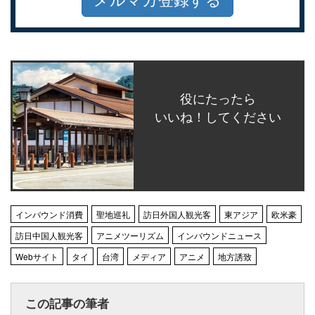
役にたったら
いいね！してください
インバウンド消費
聖地巡礼
訪日外国人観光客
東アジア
欧米豪
訪日中国人観光客
アニメツーリズム
インバウンドニュース
Webサイト
タイ
台湾
メディア
アニメ
地方誘致
この記事の筆者