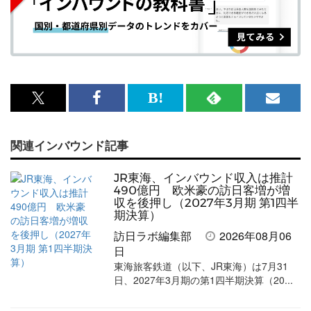
x<br>
Facebook<br>
は
RSS
メ
で
で
て
で
ル
関連インバウンド記事
記
記
な
記
マ
事
事
ブ
事
ガ
JR東海、インバウンド収入は推計
を
を
ッ
を
登
490億円 欧米豪の訪日客増が増
収を後押し（2027年3月期 第1四半
シ
シ
ク
購
録
期決算）
ェ
ェ
マ
読
す
訪日ラボ編集部
2026年08月06
日
ア
ア
ー
す
る
東海旅客鉄道（以下、JR東海）は7月31
す
す
ク
る
日、2027年3月期の第1四半期決算（20...
る
る
に