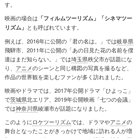
す。
映画の場合は
「フィルムツーリズム」「シネマツー
とも呼ばれています。
リズム」
例えば、2016年に公開の「君の名は。」では
岐阜県
飛騨市、2011年に公開の「あの日見た花の名前を僕
達はまだ知らない。」では
埼玉県
秩父市が話題にな
り、
アニメ
のシーンと同じ構図の写真を撮るなど、
作品の世界観を楽しむファンが多く訪れました。
映画やドラマでは、2017年公開ドラマ「ひよっこ」
で
茨城県
北エリア、2019年公開映画「七つの会議」
では
神奈川県
綾瀬市が話題になりました。
このように
ロケツーリズム
では、ドラマや
アニメ
の
舞台となったことがきっかけで地域に訪れる人が増