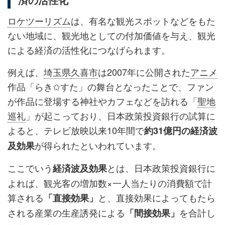
済の活性化
ロケツーリズム
は、有名な観光スポットなどをもた
ない地域に、観光地としての付加価値を与え、観光
による経済の活性化につなげられます。
例えば、
埼玉県
久喜市
は2007年に公開された
アニメ
作品「らき✩すた」の舞台となったことで、ファン
が作品に登場する神社やカフェなどを訪れる「
聖地
巡礼
」が起こっており、日本政策投資銀行の試算に
よると、テレビ放映以来10年間で
約31億円
の経済波
が得られたといわれています。
及効果
ここでいう
とは、日本政策投資銀行に
経済波及効果
よれば、観光客の増加数×一人当たりの消費額で計
算される
と、直接効果によってもたら
「直接効果」
される産業の生産誘発による
を合計し
「間接効果」