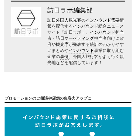
訪日ラボ編集部
訪日外国人観光客
の
インバウンド需要
情
報を配信する
インバウンド
総合ニュース
サイト「訪日ラボ」。
インバウンド
担当
者・訪日
マーケティング
担当者向けに政
府や
観光庁
が発表する統計のわかりやす
いまとめや
インバウンド
事業に取り組む
企業の
事例
、外国人旅行客がよく行く観
光地などを配信しています！
プロモーションのご相談や店舗の集客力アップに