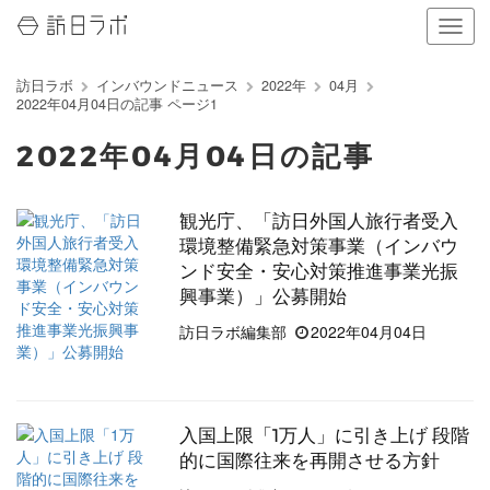
ナ
ビ
ゲ
訪日ラボ
インバウンドニュース
2022年
04月
ー
2022年04月04日の記事 ページ1
シ
ョ
2022年04月04日の記事
ン
の
表
観光庁、「訪日外国人旅行者受入
示
環境整備緊急対策事業（インバウ
を
切
ンド安全・安心対策推進事業光振
り
興事業）」公募開始
替
訪日ラボ編集部
2022年04月04日
え
る
入国上限「1万人」に引き上げ 段階
的に国際往来を再開させる方針