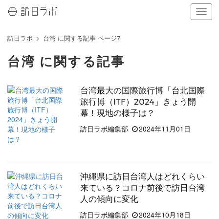
ナ
ビ
ゲ
訪日ラボ
台湾 に関する記事 ページ7
ー
シ
台湾 に関する記事
ョ
ン
の
台湾最大の国際旅行博「台北国際
表
示
旅行博（ITF）2024」きょう開
を
幕！現地の様子は？
切
訪日ラボ編集部
2024年11月01日
り
替
え
る
沖縄県に訪日台湾人はどれくらい
来ている？コロナ前後で訪日台湾
人の傾向に変化
訪日ラボ編集部
2024年10月18日