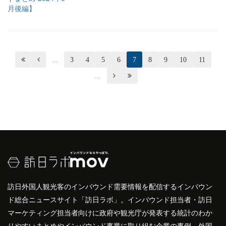


...
3
4
5
6
7
8
9
10
11
...


訪日外国人観光客のインバウンド需要情報を配信するインバウン
ド総合ニュースサイト「訪日ラボ」。インバウンド担当者・訪日
マーケティング担当者向けに政府や観光庁が発表する統計のわか
りやすいまとめやインバウンド事業に取り組む企業の事例、外国