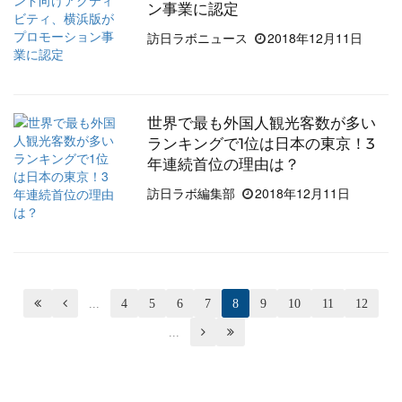
ン事業に認定
訪日ラボニュース
2018年12月11日
世界で最も外国人観光客数が多い
ランキングで1位は日本の東京！3
年連続首位の理由は？
訪日ラボ編集部
2018年12月11日


...
4
5
6
7
8
9
10
11
12
...

