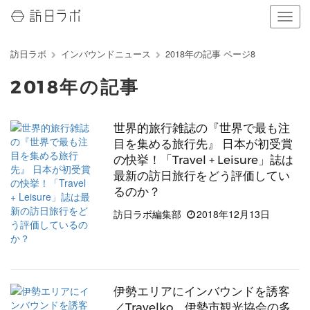
ナ
ビ
ゲ
訪日ラボ
インバウンドニュース
2018年の記事 ページ8
ー
シ
2018年の記事
ョ
ン
の
世界的旅行雑誌の『世界で最も注
表
示
目を集める旅行先』 日本が初受賞
を
の快挙！「Travel + Leisure」誌は
切
最新の訪日旅行をどう評価してい
り
るのか？
替
え
訪日ラボ編集部
2018年12月13日
る
伊勢エリアにインバウンドを誘客
／Travelko、伊勢市観光協会の多