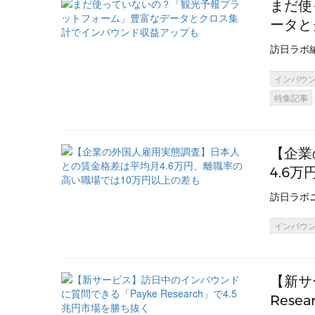
まだ使
ータと
訪日ラボ
インバウ
特集記事
【企業
4.6
訪日ラボ
インバウ
【新サ
Rese