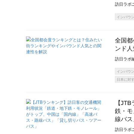
訪日ラボ
インバウ
全国都
ンド人
訪日ラボ
インバウ
日本に対
【JT
鉄・モ
線バス
訪日ラボ