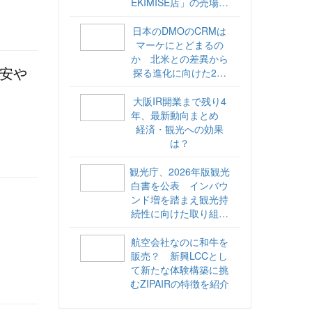
EKIMISE店」の売場づ
くりをレポート
日本のDMOのCRMは
マーケにとどまるの
か 北米との差異から
不安や
探る進化に向けた2ス
テップ【ココが違う！
海外DMOのリアル
大阪IR開業まで残り4
vol.6】
年、最新動向まとめ
経済・観光への効果
は？
観光庁、2026年版観光
白書を公表 インバウ
ンド増を踏まえ観光持
続性に向けた取り組み
や旅客税の使途を明記
航空会社なのに和牛を
販売？ 新興LCCとし
て新たな体験構築に挑
むZIPAIRの特徴を紹介