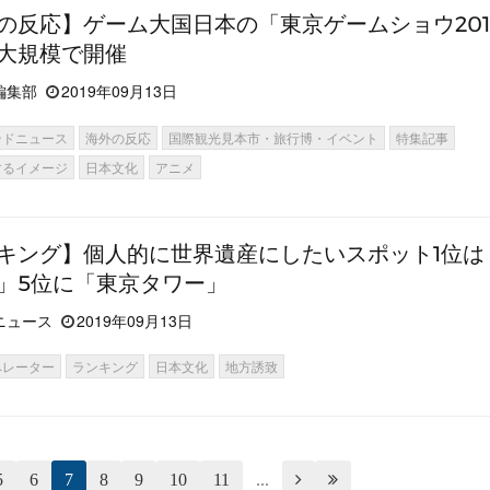
の反応】ゲーム大国日本の「東京ゲームショウ201
大規模で開催
編集部
2019年09月13日
ンドニュース
海外の反応
国際観光見本市・旅行博・イベント
特集記事
するイメージ
日本文化
アニメ
キング】個人的に世界遺産にしたいスポット1位は
」5位に「東京タワー」
ニュース
2019年09月13日
ペレーター
ランキング
日本文化
地方誘致
5
6
7
8
9
10
11
...

