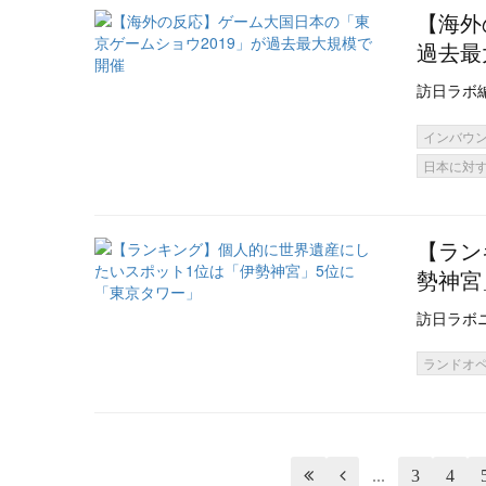
【海外
過去最
訪日ラボ
インバウ
日本に対
【ラン
勢神宮
訪日ラボ
ランドオ


...
3
4