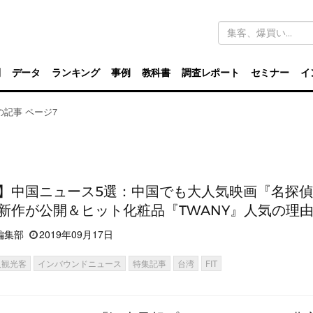
キ
ー
ワ
ー
ド
別
データ
ランキング
事例
教科書
調査レポート
セミナー
イ
検
索
月の記事 ページ7
】中国ニュース5選：中国でも大人気映画『名探
新作が公開＆ヒット化粧品『TWANY』人気の理
編集部
2019年09月17日
人観光客
インバウンドニュース
特集記事
台湾
FIT