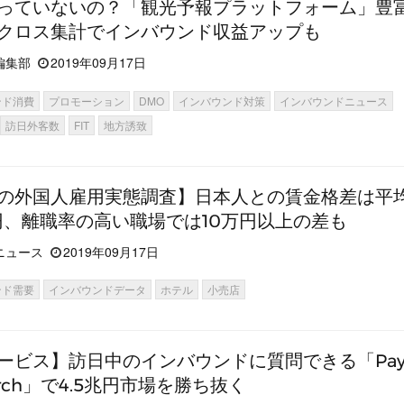
っていないの？「観光予報プラットフォーム」豊
クロス集計でインバウンド収益アップも
編集部
2019年09月17日
ンド消費
プロモーション
DMO
インバウンド対策
インバウンドニュース
訪日外客数
FIT
地方誘致
の外国人雇用実態調査】日本人との賃金格差は平
万円、離職率の高い職場では10万円以上の差も
ニュース
2019年09月17日
ンド需要
インバウンドデータ
ホテル
小売店
ービス】訪日中のインバウンドに質問できる「Pay
arch」で4.5兆円市場を勝ち抜く