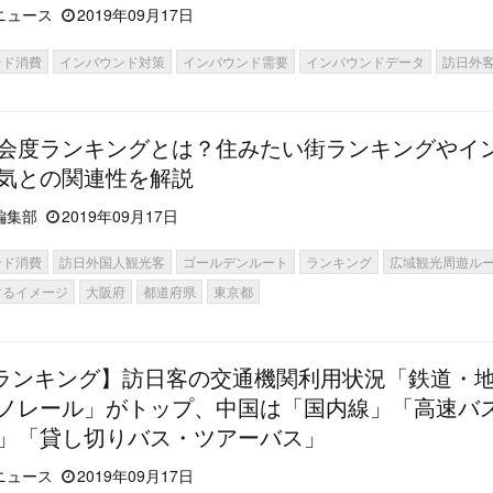
ニュース
2019年09月17日
ンド消費
インバウンド対策
インバウンド需要
インバウンドデータ
訪日外
会度ランキングとは？住みたい街ランキングやイ
気との関連性を解説
編集部
2019年09月17日
ンド消費
訪日外国人観光客
ゴールデンルート
ランキング
広域観光周遊ル
するイメージ
大阪府
都道府県
東京都
Bランキング】訪日客の交通機関利用状況「鉄道・
ノレール」がトップ、中国は「国内線」「高速バ
」「貸し切りバス・ツアーバス」
ニュース
2019年09月17日