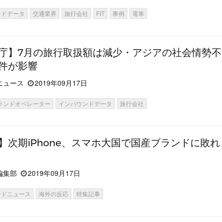
ンドデータ
交通業界
旅行会社
FIT
事例
電車
庁】7月の旅行取扱額は減少・アジアの社会情勢
件が影響
ニュース
2019年09月17日
ランドオペレーター
インバウンドデータ
旅行会社
】次期iPhone、スマホ大国で国産ブランドに敗れ
編集部
2019年09月17日
ンドニュース
海外の反応
特集記事