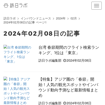
ナ
ビ
ゲ
訪日ラボ
インバウンドニュース
2024年
02月
ー
2024年02月08日の記事 ページ1
シ
ョ
2024年02月08日の記事
ン
の
表
台湾 春節期間のフライト検索ラン
示
キング、1位は「東京」
を
切
訪日ラボ編集部
2024年02月08日
り
替
え
る
【特集】アジア圏の「春節」開
始！人気の観光スポットやインバ
ウンド動向予測など最新情報まと
め
訪日ラボ編集部
2024年02月08日