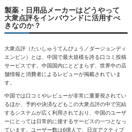
ェ
ェ
マ
読
す
製薬・日用品メーカーはどうやって
ア
ア
ー
す
る
大衆点評をインバウンドに活用すべ
す
す
ク
る
きなのか？
る
る
に
追
加
大衆点評（たいしゅうてんぴょう／ダージョンディ
エンピン）とは、中国で最大規模を誇る口コミ投稿
サービスです。中国国内にとどまらず、世界中の店
舗情報と消費者によるレビューが掲載されていま
す。
中国では口コミやレビューが非常に重要視されてい
るほか、予約や決済などもこの大衆点評の中で完結
するシステムが広く利用されており、中国のユーザ
ーにとっては日常的に接するサービスの一つとなっ
ています。ユーザー数は6億人で、日次アクティブ