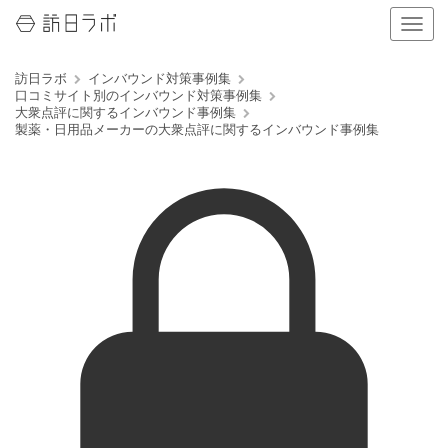
ナ
ビ
ゲ
訪日ラボ
インバウンド対策事例集
ー
口コミサイト別のインバウンド対策事例集
シ
大衆点評に関するインバウンド事例集
ョ
製薬・日用品メーカーの大衆点評に関するインバウンド事例集
ン
の
表
示
を
切
り
替
え
る