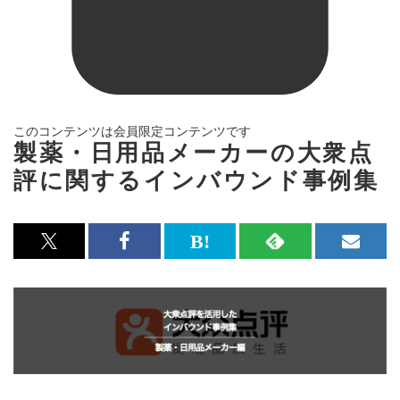
このコンテンツは会員限定コンテンツです
製薬・日用品メーカーの大衆点
評に関するインバウンド事例集
x<br>
Facebook<br>
は
RSS
メ
で
で
て
で
ル
記
記
な
記
マ
事
事
ブ
事
ガ
を
を
ッ
を
登
シ
シ
ク
購
録