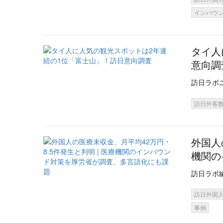
インバウ
タイ人
意向調
訪日ラボ
訪日外客
外国人
機関の
訪日ラボ
訪日外国
事例