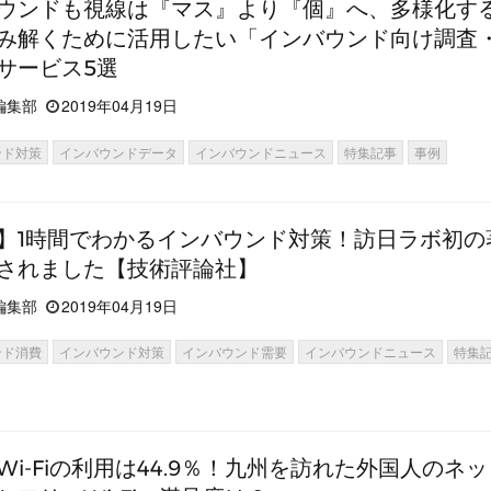
ウンドも視線は『マス』より『個』へ、多様化す
み解くために活用したい「インバウンド向け調査
サービス5選
編集部
2019年04月19日
ンド対策
インバウンドデータ
インバウンドニュース
特集記事
事例
】1時間でわかるインバウンド対策！訪日ラボ初の
されました【技術評論社】
編集部
2019年04月19日
ンド消費
インバウンド対策
インバウンド需要
インバウンドニュース
特集
Wi-Fiの利用は44.9％！九州を訪れた外国人のネ