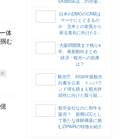
EKIMISE店」の売場づ
くりをレポート
日本のDMOのCRMは
マーケにとどまるの
か 北米との差異から
探る進化に向けた2ス
ター体
テップ【ココが違う！
を掴む
海外DMOのリアル
大阪IR開業まで残り4
vol.6】
年、最新動向まとめ
経済・観光への効果
は？
業界
観光庁、2026年版観光
白書を公表 インバウ
ンド増を踏まえ観光持
続性に向けた取り組み
や旅客税の使途を明記
千億
航空会社なのに和牛を
販売？ 新興LCCとし
て新たな体験構築に挑
むZIPAIRの特徴を紹介