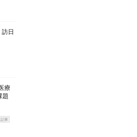
！訪日
 医療
課題
集記事