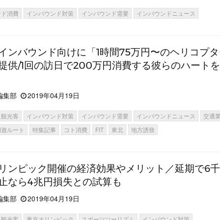
ンド消費
インバウンド対策
インバウンド需要
インバウンドニュース
インバウンド向けに「1時間75万円〜のヘリコプ
提供/1回の訪日で200万円消費する彼らのハート
編集部
2019年04月19日
人観光客
インバウンド対策
インバウンド需要
インバウンドニュース
交通
周遊ルート
特集記事
コト消費
FIT
東北
地方誘致
リンピック開催の経済効果やメリット／延期で6
止なら4兆円損失との試算も
編集部
2019年04月19日
人観光客
東京オリンピック
スポーツツーリズム
インバウンド対策