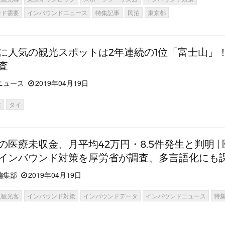
ンド需要
インバウンドニュース
特集記事
民泊
東京都
に人気の観光スポットは2年連続の1位「富士山」
査
ニュース
2019年04月19日
数
タイ
の医療未収金、月平均42万円・8.5件発生と判明 |
インバウンド対策を厚労省が調査、多言語化にも
編集部
2019年04月19日
人観光客
インバウンド対策
インバウンドデータ
インバウンドニュース
特