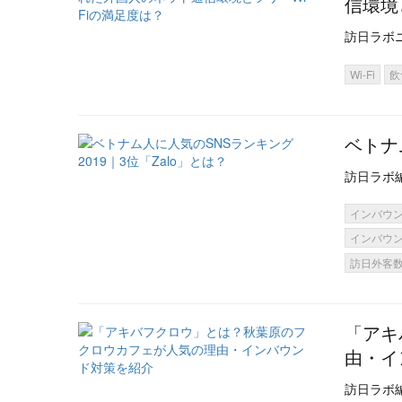
信環境
訪日ラボ
Wi-Fi
飲
ベトナ
訪日ラボ
インバウ
インバウ
訪日外客
「アキ
由・イ
訪日ラボ