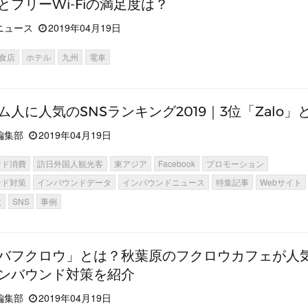
とフリーWi-Fiの満足度は？
ニュース
2019年04月19日
食店
ホテル
九州
電車
ム人に人気のSNSランキング2019｜3位「Zalo」
編集部
2019年04月19日
ンド消費
訪日外国人観光客
東アジア
Facebook
プロモーション
ンド対策
インバウンドデータ
インバウンドニュース
特集記事
Webサイト
数
SNS
事例
バフクロウ」とは？秋葉原のフクロウカフェが人
ンバウンド対策を紹介
編集部
2019年04月19日