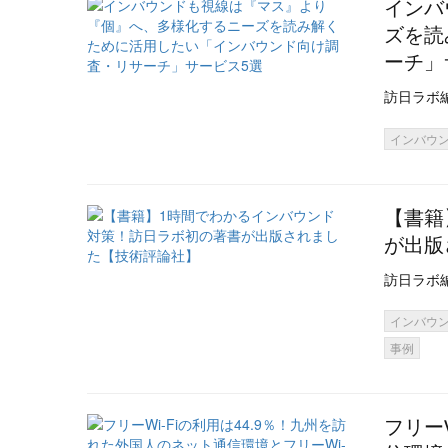
インバ
ズを読
ーチ」
訪日ラボ
インバウ
【書籍
が出版
訪日ラボ
インバウ
事例
フリー