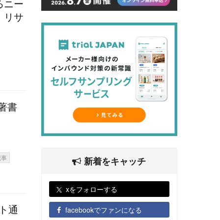
るニー
・リサ
著書
記事
新着をキャッチ
xをフォローする
ット通
facebookでファンになる