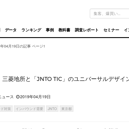
キ
ー
ワ
ー
ド
別
データ
ランキング
事例
教科書
調査レポート
セミナー
イ
検
索
19年04月19日の記事 ページ1
事
O、三菱地所と「JNTO TIC」のユニバーサルデザイ
ニュース
2019年04月19日
ンド対策
インバウンド需要
JNTO
東京都