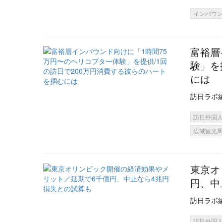
インバウ
富裕層
験」を
には
訪日ラボ
訪日外国
広域観光
東京オ
円、中
訪日ラボ
訪日外国