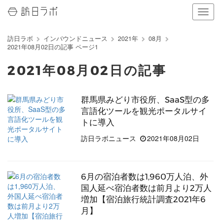
ナ
ビ
ゲ
訪日ラボ
インバウンドニュース
2021年
08月
ー
2021年08月02日の記事 ページ1
シ
ョ
2021年08月02日の記事
ン
の
表
群馬県みどり市役所、SaaS型の多
示
言語化ツールを観光ポータルサイ
を
切
トに導入
り
訪日ラボニュース
2021年08月02日
替
え
る
6月の宿泊者数は1,960万人泊、外
国人延べ宿泊者数は前月より2万人
増加【宿泊旅行統計調査2021年6
月】