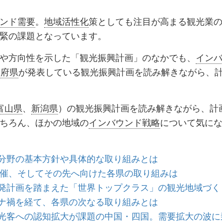
ッ
を
登
ンド需要
。
地域活性化
策としても注目が高まる観光業
ク
購
録
緊の課題となっています。
マ
読
す
や方向性を示した「観光振興計画」のなかでも、
イン
ー
す
る
道府県
が発表している観光振興計画を読み解きながら、
ク
る
に
追
富山県
、
新潟県
）の観光振興計画を読み解きながら、計
加
ちろん、ほかの地域の
インバウンド戦略
について気に
分野の基本方針や具体的な取り組みとは
博開催、そしてその先へ向けた各県の取り組みは
発計画を踏まえた「世界トップクラス」の観光地域づく
ナ禍を経て、各県の次なる取り組みとは
光客への認知拡大が課題の中国・四国。需要拡大の波に