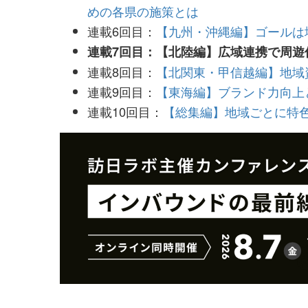
めの各県の施策とは
連載6回目：
【九州・沖縄編】ゴールは
連載7回目：【北陸編】広域連携で周遊
連載8回目：
【北関東・甲信越編】地域
連載9回目：
【東海編】ブランド力向上
連載10回目：
【総集編】地域ごとに特