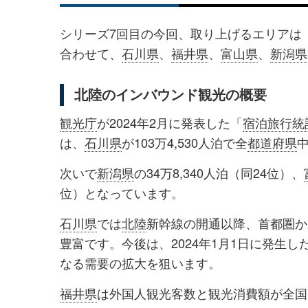
シリーズ7回目の今回、取り上げるエリアは
合わせて、
石川県
、
福井県
、
富山県
、
新潟県
北陸のインバウンド観光の概要
観光庁
が2024年2月に発表した「
宿泊旅行統
は、
石川県
が103万4,530人泊で全
都道府県
中
次いで
新潟県
の34万8,340人泊（同24位）、
位）となっています。
石川県
では
北陸
新幹線の開通以降、首都圏か
豊富です。今後は、2024年1月1日に発生し
なる需要の拡大を狙います。
福井県
は外国人観光客数と観光消費額が全国的