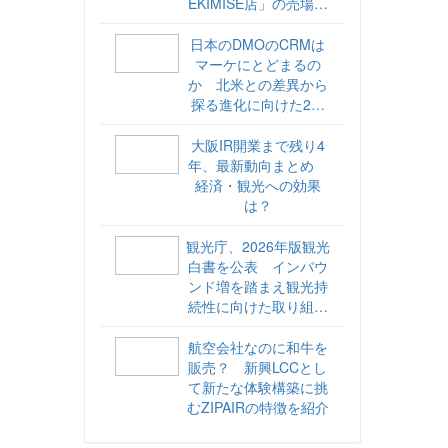
EKIMISE店」の売場づ
くりをレポート
日本のDMOのCRMは
マーケにとどまるの
か 北米との差異から
探る進化に向けた2ス
テップ【ココが違う！
海外DMOのリアル
大阪IR開業まで残り4
vol.6】
年、最新動向まとめ
経済・観光への効果
は？
観光庁、2026年版観光
白書を公表 インバウ
ンド増を踏まえ観光持
続性に向けた取り組み
や旅客税の使途を明記
航空会社なのに和牛を
販売？ 新興LCCとし
て新たな体験構築に挑
むZIPAIRの特徴を紹介