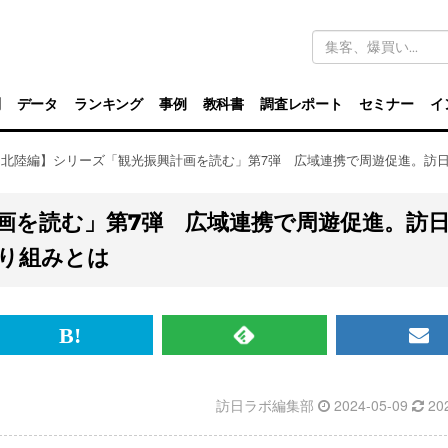
キ
ー
ワ
ー
ド
別
データ
ランキング
事例
教科書
調査レポート
セミナー
イ
検
索
【北陸編】シリーズ「観光振興計画を読む」第7弾 広域連携で周遊促進。訪
画を読む」第7弾 広域連携で周遊促進。訪
り組みとは
br>
は
RSS
メ
て
で
ル
訪日ラボ編集部
2024-05-09
20
な
記
マ
ブ
事
ガ