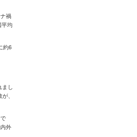
ロナ禍
国平均
に約6
れまし
数が、
うで
県内外