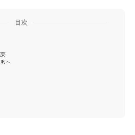
目次
概要
復興へ