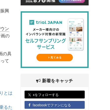
の振興
バウン
計画の
画の具
なって
新着をキャッチ
りとは
xをフォローする
facebookでファンになる
乗るた