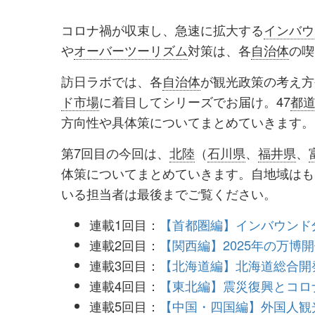
を
を
コロナ禍が収束し、急速に拡大する
インバウ
シ
シ
や
オーバーツーリズム
対策は、各
自治体
の喫
ェ
ェ
訪日ラボでは、各
自治体
が観光政策の考え方
ア
ア
ド市場
に着目してシリーズでお届け。47
都
す
す
方向性や具体策についてまとめていきます。
る
る
第7回目の今回は、
北陸
（
石川県
、
福井県
、
体策についてまとめていきます。自地域はも
いる担当者は最後までご覧ください。
連載1回目：
【首都圏編】インバウンド
連載2回目：
【関西編】2025年の万
連載3回目：
【北海道編】北海道総合開
連載4回目：
【東北編】震災復興とコロ
連載5回目：
【中国・四国編】外国人観