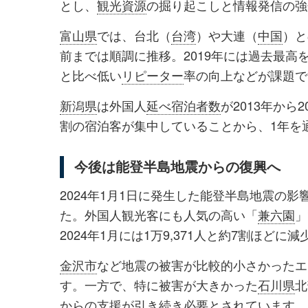
とし、
観光資源
の掘り起こしと情報発信の強
富山県
では、台北（
台湾
）や大連（
中国
）と
前までは順調に推移。2019年には過去最
と比べ低い
リピーター
率の向上などが課題で
新潟県
は外国人
延べ宿泊者数
が2013年から
割の宿泊客が集中していることから、1年を
今後は能登半島地震からの復興へ
2024年1月1日に発生した能登半島地震の影
た。外国人観光客にも人気の高い「
兼六園
」
2024年1月には1万9,371人と約7割ほどに
金沢市
など地震の被害が比較的小さかったエ
す。一方で、特に被害が大きかった
石川県
北
からの支援が引き続き必要とされています。