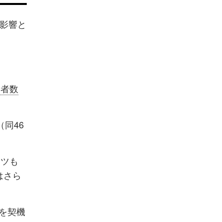
の影響と
泊者数
（同46
ンツも
はさら
を契機