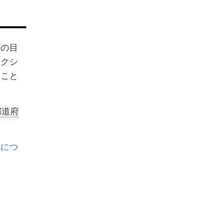
策の目
アクシ
ること
都道府
化につ