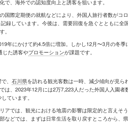
化で、海外での認知度向上と誘客を狙います。
の国際定期便の就航などにより、外国人旅行者数がコ
高を記録しています。今後は、需要回復を急ぐとともに全
す。
2019年にかけて約4.5倍に増加。しかし12月〜3月の冬季
通じた誘客や
プロモーション
が課題です。
響で、
石川県
を訪れる観光客数は一時、減少傾向が見ら
では、2023年12月には2万7,223人だった外国人入園者
減少しています。
リアでは、観光における地震の影響は限定的と言えそ
部などでは、まずは日常生活を取り戻すところから、