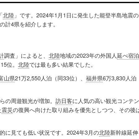
「
北陸
」です。2024年1月1日に発生した能登半島地震
の計4県を紹介します。
計
調査」によると、
北陸
地域の2023年の外国人
延べ宿
15位。
北陸
では最も多い結果でした。
富山県
21万2,550人泊（同33位）、
福井県
6万3,830人泊
らの周遊観光が増加。
訪日客
に人気の高い観光コンテ
た
震災
の復興へ向けた取り組みを優先としつつ、その後
に見ても低い状況です。2024年3月の
北陸
新幹線延伸