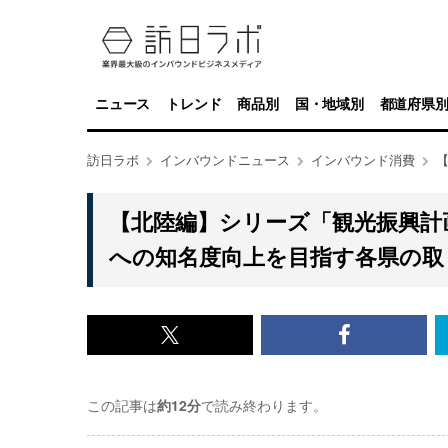
ニュース
トレンド
商品別
国・地域別
都道府県
訪日ラボ
インバウンドニュース
インバウンド消費
【北陸編】シリーズ「観光振興計
への知名度向上を目指す各県の取
x<br>
Facebook<
で
で
この記事は
約12分
で読み終わります。
記
記
事
事