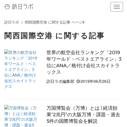
ナ
ビ
ゲ
訪日ラボ
関西国際空港 に関する記事 ページ8
ー
シ
関西国際空港 に関する記事
ョ
ン
の
世界の航空会社ランキング「2019
表
示
年ワールド・ベストエアライン」3
を
位にANA／格付け会社スカイトラ
切
ックス
り
訪日ラボ編集部
2019年06月26日
替
え
る
万国博覧会（万博）とは | 経済効
果”2兆円”の大阪万博・課題・過去
5件の国際博覧会を解説