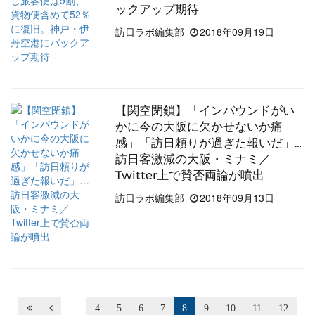
ックアップ期待
訪日ラボ編集部
2018年09月19日
【関空閉鎖】「インバウンドがい
かに今の大阪に欠かせないか痛
感」「訪日頼りが過ぎた報いだ」…
訪日客激減の大阪・ミナミ／
Twitter上で賛否両論が噴出
訪日ラボ編集部
2018年09月13日


...
4
5
6
7
8
9
10
11
12