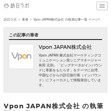
ナ
ビ
ゲ
訪日ラボ
著者
Vpon JAPAN株式会社 の執筆記事一覧 ページ1
ー
シ
ョ
この記事の筆者
ン
の
表
Vpon JAPAN株式会社
示
Vpon JAPAN 株式会社マーケティングコ
を
ミュニケーション室シニアマネージャー
切
有田 元則。「ビッグデータがインバウン
り
ドに革新をもたらす」をテーマに台湾、
替
中国などからの訪日旅行客（インバウン
え
ド）にフォーカスして情報発信していま
る
す。
Vpon JAPAN株式会社 の執筆