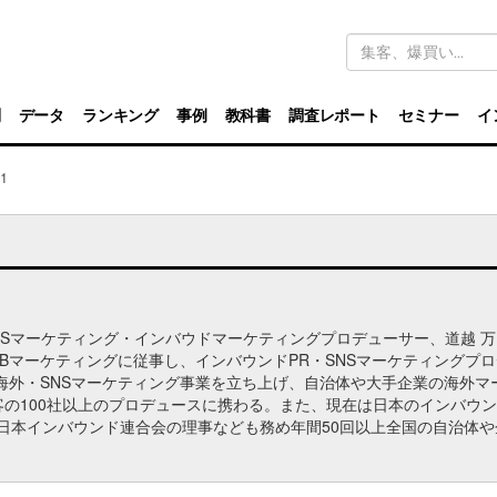
キ
ー
ワ
ー
ド
別
データ
ランキング
事例
教科書
調査レポート
セミナー
イ
検
索
1
SNSマーケティング・インバウドマーケティングプロデューサー、道越 
EBマーケティングに従事し、インバウンドPR・SNSマーケティングプ
、海外・SNSマーケティング事業を立ち上げ、自治体や大手企業の海外マ
の100社以上のプロデュースに携わる。また、現在は日本のインバウ
IF日本インバウンド連合会の理事なども務め年間50回以上全国の自治体や