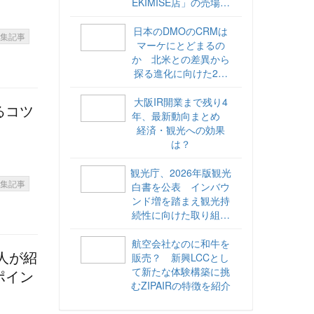
EKIMISE店」の売場づ
くりをレポート
日本のDMOのCRMは
特集記事
マーケにとどまるの
か 北米との差異から
探る進化に向けた2ス
テップ【ココが違う！
海外DMOのリアル
大阪IR開業まで残り4
るコツ
vol.6】
年、最新動向まとめ
経済・観光への効果
は？
観光庁、2026年版観光
特集記事
白書を公表 インバウ
ンド増を踏まえ観光持
続性に向けた取り組み
や旅客税の使途を明記
航空会社なのに和牛を
人が紹
販売？ 新興LCCとし
て新たな体験構築に挑
ポイン
むZIPAIRの特徴を紹介