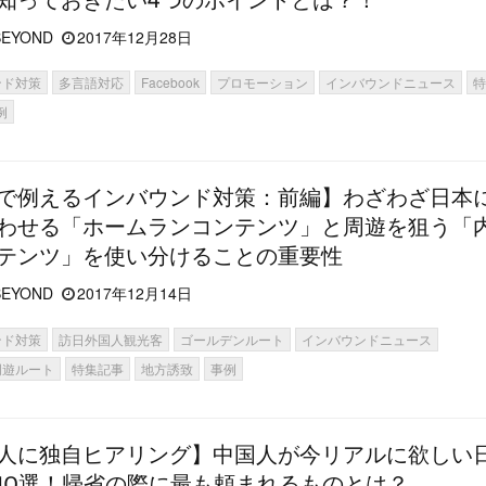
EYOND
2017年12月28日
ンド対策
多言語対応
Facebook
プロモーション
インバウンドニュース
例
で例えるインバウンド対策：前編】わざわざ日本
わせる「ホームランコンテンツ」と周遊を狙う「
テンツ」を使い分けることの重要性
EYOND
2017年12月14日
ンド対策
訪日外国人観光客
ゴールデンルート
インバウンドニュース
周遊ルート
特集記事
地方誘致
事例
人に独自ヒアリング】中国人が今リアルに欲しい
10選！帰省の際に最も頼まれるものとは？