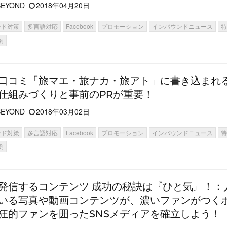
EYOND
2018年04月20日
ンド対策
多言語対応
Facebook
プロモーション
インバウンドニュース
例
の口コミ「旅マエ・旅ナカ・旅アト」に書き込まれ
仕組みづくりと事前のPRが重要！
EYOND
2018年03月02日
ンド対策
多言語対応
Facebook
プロモーション
インバウンドニュース
例
で発信するコンテンツ 成功の秘訣は『ひと気』！：
いる写真や動画コンテンツが、濃いファンがつく
狂的ファンを囲ったSNSメディアを確立しよう！