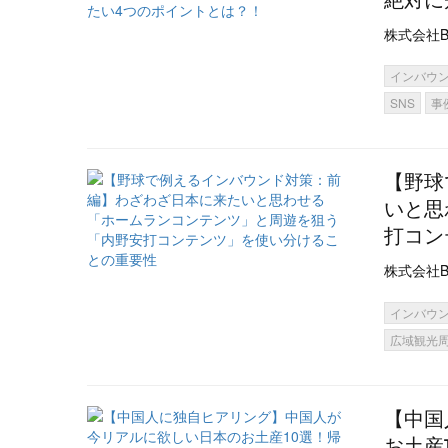
株式会社B
インバウ
SNS
事
【野球
いと思
打コン
株式会社B
インバウ
広域観光
【中国
お土産