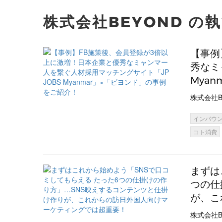
株式会社BEYOND の
【事例
秀なミ
Mya
株式会社B
インバウ
コト消費
まずは
つの仕
が、こ
株式会社B