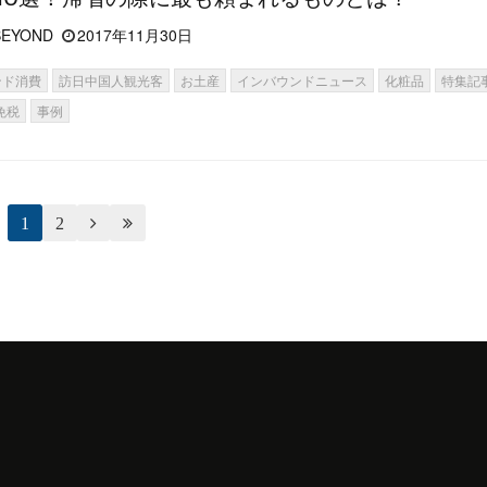
EYOND
2017年11月30日
ンド消費
訪日中国人観光客
お土産
インバウンドニュース
化粧品
特集記
免税
事例
1
2

