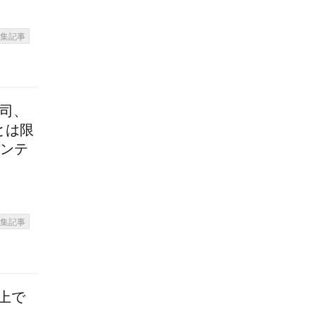
特集記事
寿司、
とは限
コンテ
特集記事
く上で