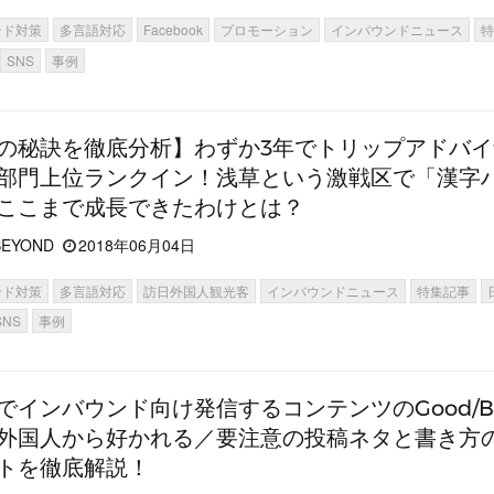
ンド対策
多言語対応
Facebook
プロモーション
インバウンドニュース
SNS
事例
の秘訣を徹底分析】わずか3年でトリップアドバ
部門上位ランクイン！浅草という激戦区で「漢字
ここまで成長できたわけとは？
EYOND
2018年06月04日
ンド対策
多言語対応
訪日外国人観光客
インバウンドニュース
特集記事
SNS
事例
Sでインバウンド向け発信するコンテンツのGood/B
外国人から好かれる／要注意の投稿ネタと書き方
トを徹底解説！