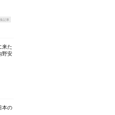
特集記事
に来た
内野安
日本の