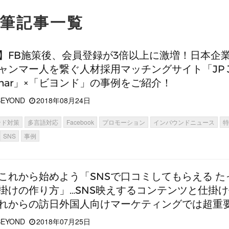
執筆記事一覧
】FB施策後、会員登録が3倍以上に激増！日本企
ャンマー人を繋ぐ人材採用マッチングサイト「JP J
nmar」×「ビヨンド」の事例をご紹介！
EYOND
2018年08月24日
ンド対策
多言語対応
Facebook
プロモーション
インバウンドニュース
SNS
事例
これから始めよう「SNSで口コミしてもらえる た
掛けの作り方」…SNS映えするコンテンツと仕掛
れからの訪日外国人向けマーケティングでは超重
EYOND
2018年07月25日