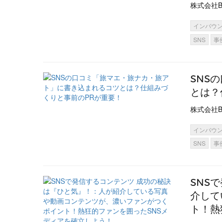
株式会社B
インバウ
SNS
事
SNS
とは？
株式会社B
インバウ
SNS
事
SNS
介して
ト！熱