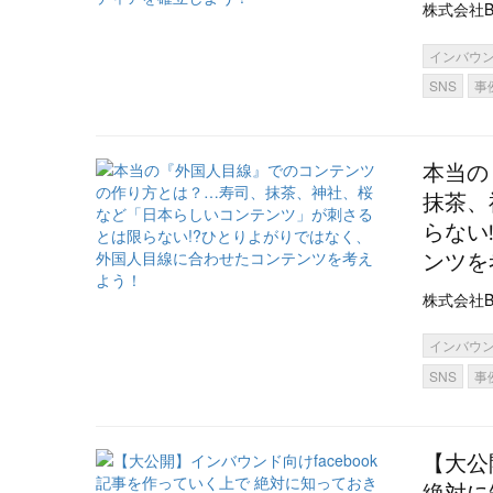
株式会社B
インバウ
SNS
事
本当の
抹茶、
らない
ンツを
株式会社B
インバウ
SNS
事
【大公
絶対に