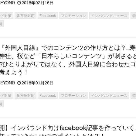
EYOND
2018年02月16日
ンド対策
多言語対応
Facebook
プロモーション
インバウンドニュース
例
『外国人目線』でのコンテンツの作り方とは？…
神社、桜など「日本らしいコンテンツ」が刺さる
!?ひとりよがりではなく、外国人目線に合わせた
考えよう！
EYOND
2018年01月26日
ンド対策
多言語対応
Facebook
プロモーション
インバウンドニュース
例
開】インバウンド向けfacebook記事を作ってい
知っておきたい4つのポイントとは？！