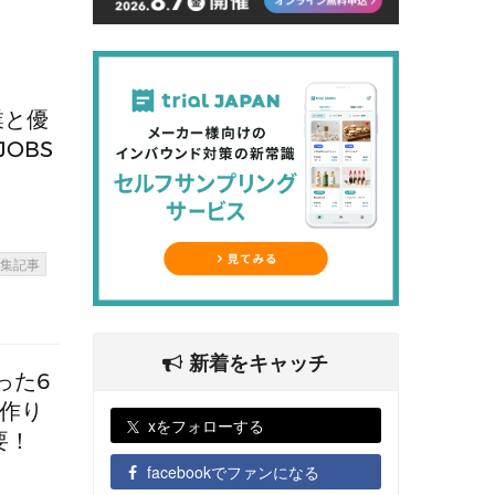
業と優
OBS
特集記事
新着をキャッチ
った6
け作り
xをフォローする
要！
facebookでファンになる