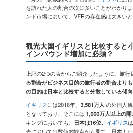
を訪れた人の割合の次に多いことがわかりま
ンド市場において、VFRの存在感は大きい
観光大国イギリスと比較すると小
インバウンド増加に必須？
上記の2つの表からご紹介したように、旅行
る割合がビジネス目的の旅行者の割合よりも
の目的は日本と比較すると分散している傾向
イギリス
には2016年、
の外国人観
3,581万人
となっており、そこには
1,000万人以上の
キングにおいても、
日本は16位、
イギリス
は
光においては数値的観点から見て、日本より