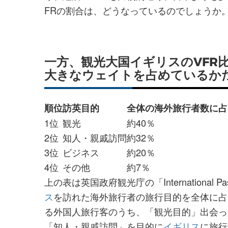
FRの割合は、どうなっているのでしょうか
一方、観光大国イギリスのVFR
大きなウェイトを占めているか
順位
訪英目的
全体の海外旅行者数に占
1位
観光
約40％
2位
知人・親戚訪問
約32％
3位
ビジネス
約20％
4位
その他
約7％
上の表は英国政府観光庁の「International P
ス
を訪れた海外旅行者の旅行目的を全体に占
る外国人旅行客のうち、「観光目的」出会っ
「知人・親戚訪問」を目的に
イギリス
に旅行