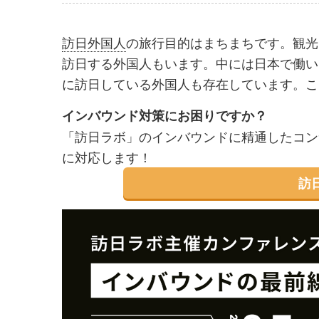
事
事
を
を
訪日外国人
の旅行目的はまちまちです。観光
シ
シ
訪日する外国人もいます。中には日本で働い
ェ
ェ
に訪日している外国人も存在しています。こ
ア
ア
インバウンド対策にお困りですか？
す
す
「訪日ラボ」のインバウンドに精通したコン
る
る
に対応します！
訪