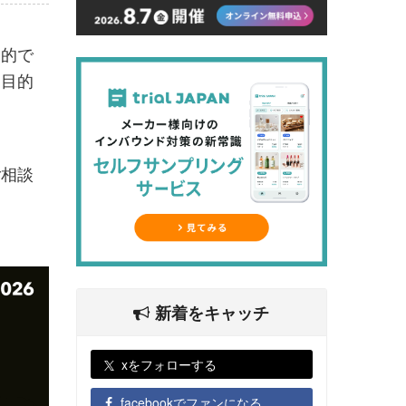
目的で
を目的
。
ご相談
新着をキャッチ
xをフォローする
facebookでファンになる