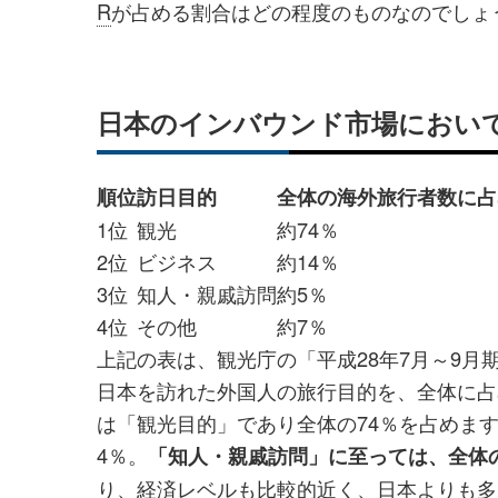
R
が占める割合はどの程度のものなのでしょ
日本のインバウンド市場において
順位
訪日目的
全体の海外旅行者数に占
1位
観光
約74％
2位
ビジネス
約14％
3位
知人・親戚訪問
約5％
4位
その他
約7％
上記の表は、観光庁の「平成28年7月～9月期
日本を訪れた外国人の旅行目的を、全体に占
は「観光目的」であり全体の74％を占めま
4％。
「知人・親戚訪問」に至っては、全体
り、経済レベルも比較的近く、日本よりも多