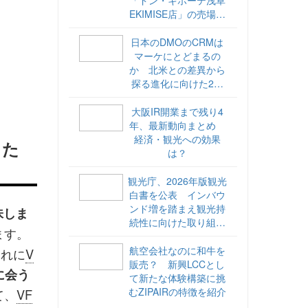
EKIMISE店」の売場づ
くりをレポート
日本のDMOのCRMは
マーケにとどまるの
か 北米との差異から
探る進化に向けた2ス
テップ【ココが違う！
海外DMOのリアル
大阪IR開業まで残り4
vol.6】
年、最新動向まとめ
経済・観光への効果
した
は？
観光庁、2026年版観光
白書を公表 インバウ
ンド増を踏まえ観光持
意味しま
続性に向けた取り組み
ます。
や旅客税の使途を明記
航空会社なのに和牛を
それに
V
販売？ 新興LCCとし
に会う
て新たな体験構築に挑
むZIPAIRの特徴を紹介
て、
VF