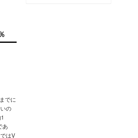
％
月までに
多いの
1
であ
ス
ではV