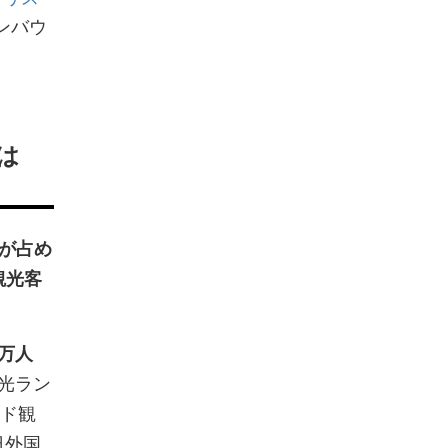
ンバウ
は
Rが占め
観光客
3万人
光ラン
ド観
日外国