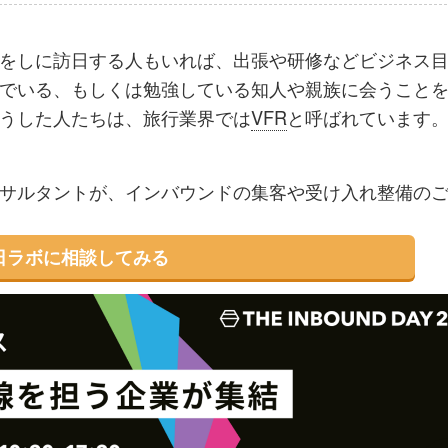
ブ
事
ガ
ッ
を
登
をしに訪日する人もいれば、出張や研修などビジネス
ク
購
録
でいる、もしくは勉強している知人や親族に会うこと
マ
読
す
うした人たちは、旅行業界では
VFR
と呼ばれています
ー
す
る
ク
る
サルタントが、インバウンドの集客や受け入れ整備の
に
追
加
日ラボに相談してみる