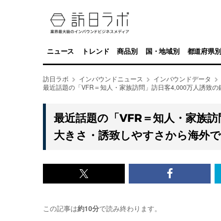
ニュース
トレンド
商品別
国・地域別
都道府県
訪日ラボ
インバウンドニュース
インバウンドデータ
最近話題の「VFR＝知人・家族訪問」訪日客4,000万人誘
最近話題の「VFR＝知人・家族訪
大きさ・誘致しやすさから海外で
x<br>
Facebook<
で
で
この記事は
約10分
で読み終わります。
記
記