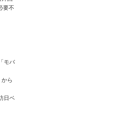
必要不
「モバ
」から
訪日ベ