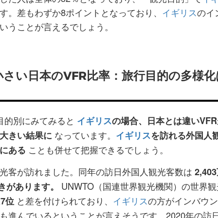
す。差もわずか8ポイントとなっており、
イギリス
のイ
ということが言えるでしょう。
さい日本のVFR比率：旅行目的の多様化
目的別にみてみると
イギリス
の場合、日本とは違いVF
なっています。
大きい結果に
イギリス
を訪れる外国人
ことも併せて把握できるでしょう。
にある
光客が訪れました。同年の訪日外国人観光客数は
2,40
UNWTO（国連世界観光機関）の世界観
開きがあります。
と差を付けられており、
イギリス
の方がインバウン
7位
も進んでいるということが言えそうです。2020年の訪