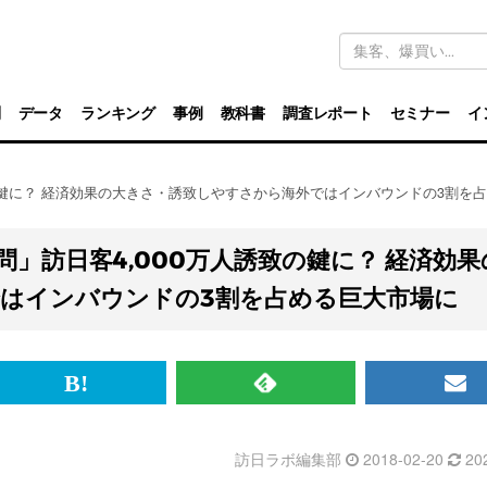
キ
ー
ワ
ー
ド
別
データ
ランキング
事例
教科書
調査レポート
セミナー
イ
検
索
致の鍵に？ 経済効果の大きさ・誘致しやすさから海外ではインバウンドの3割を
問」訪日客4,000万人誘致の鍵に？ 経済効果
はインバウンドの3割を占める巨大市場に
br>
は
RSS
メ
て
で
ル
訪日ラボ編集部
2018-02-20
20
な
記
マ