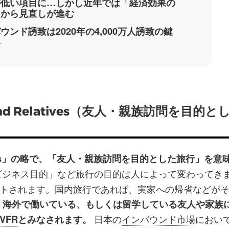
が低い項目に…しかし近年では「経済効果の
」から見直しが進む
ウンド誘致は2020年の4,000万人誘致の鍵
い
ds and Relatives（友人・親族訪問を目的と
 Relatives」の略で、「友人・親族訪問を目的とした旅行」を
ビジネス目的」など旅行の目的は人によって変わってき
トされます。国内旅行であれば、実家への帰省などが
、海外で働いている、もしくは留学している友人や家族
日本の
インバウンド市場
におい
VFR
とみなされます。