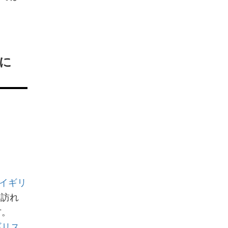
に
イギリ
を訪れ
方。
ギリス