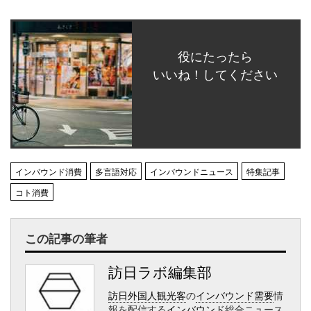
役にたったら
いいね！してください
インバウンド消費
多言語対応
インバウンドニュース
特集記事
コト消費
この記事の筆者
訪日ラボ編集部
訪日外国人観光客
の
インバウンド需要
情
報を配信する
インバウンド
総合ニュース