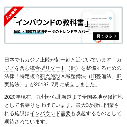
を
を
ッ
を
登
シ
シ
ク
購
録
ェ
ェ
マ
読
す
ア
ア
ー
す
る
す
す
ク
る
る
る
に
追
日本でも
カジノ
上陸が刻一刻と近づいています。
カ
加
ジノ
を含む
統合型リゾート
（
IR
）を整備するための
法律「特定複合
観光施設
区域整備法（
IR
整備法、
IR
実施法）」が2018年7月に成立しました。
2020年現在、
九州
から
北海道
まで全国各地が候補地
として名乗りを上げています。最大3か所に開業さ
れる施設は
インバウンド需要
も喚起するものとして
期待されています。