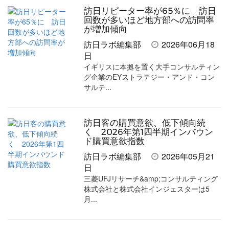
追
訪日リピーター率が65％に 訪日
加
回数が多いほど地方部への訪問率
が増加傾向
訪日ラボ編集部
2026年06月18
日
イギリスに本拠を置く大手コンサルティン
グ企業のEYストラテジー・アンド・コン
サルテ...
訪日客の購買意欲、低下傾向続
く 2026年第1四半期インバウン
ド購買意欲指数
訪日ラボ編集部
2026年05月21
日
三菱UFJリサーチ&amp;コンサルティング
株式会社と株式会社インジェスターは5
月...