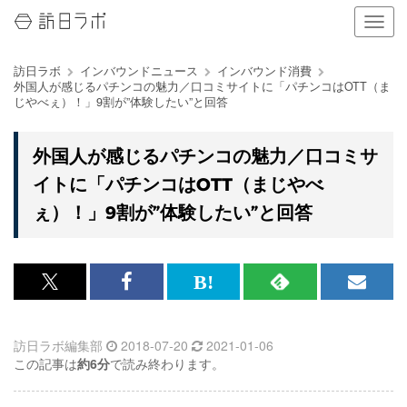
ナ
ビ
ゲ
訪日ラボ
インバウンドニュース
インバウンド消費
ー
外国人が感じるパチンコの魅力／口コミサイトに「パチンコはOTT（ま
シ
じやべぇ）！」9割が”体験したい”と回答
ョ
ン
の
外国人が感じるパチンコの魅力／口コミサ
表
イトに「パチンコはOTT（まじやべ
示
を
ぇ）！」9割が”体験したい”と回答
切
り
替
え
x<br>
Facebook<br>
は
RSS
メ
る
で
で
て
で
ル
訪日ラボ編集部
2018-07-20
2021-01-06
記
記
な
記
マ
この記事は
約6分
で読み終わります。
事
事
ブ
事
ガ