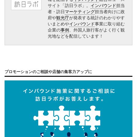
サイト「訪日ラボ」。
インバウンド
担当
者・訪日
マーケティング
担当者向けに政
府や
観光庁
が発表する統計のわかりやす
いまとめや
インバウンド
事業に取り組む
企業の
事例
、外国人旅行客がよく行く観
光地などを配信しています！
プロモーションのご相談や店舗の集客力アップに