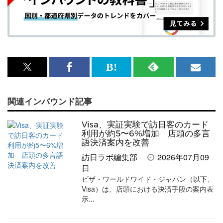
x<br>
Facebook<br>
は
RSS
メ
で
で
て
で
ル
関連インバウンド記事
記
記
な
記
マ
事
事
ブ
事
ガ
Visa、実証実験で訪日客のカード
を
を
ッ
を
登
利用が約5〜6%増加 店頭の多言
語決済案内を改善
シ
シ
ク
購
録
訪日ラボ編集部
2026年07月09
ェ
ェ
マ
読
す
日
ビザ・ワールドワイド・ジャパン（以下、
ア
ア
ー
す
る
Visa）は、店頭における決済手段の案内表
す
す
ク
る
示...
る
る
に