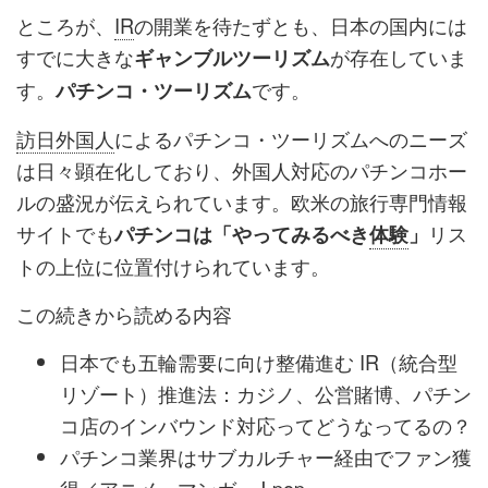
ところが、
IR
の開業を待たずとも、日本の国内には
すでに大きな
が存在していま
ギャンブルツーリズム
す。
です。
パチンコ・ツーリズム
訪日外国人
によるパチンコ・ツーリズムへのニーズ
は日々顕在化しており、外国人対応のパチンコホー
ルの盛況が伝えられています。欧米の旅行専門情報
サイトでも
リス
パチンコは「やってみるべき
体験
」
トの上位に位置付けられています。
この続きから読める内容
日本でも五輪需要に向け整備進む IR（統合型
リゾート）推進法：カジノ、公営賭博、パチン
コ店のインバウンド対応ってどうなってるの？
パチンコ業界はサブカルチャー経由でファン獲