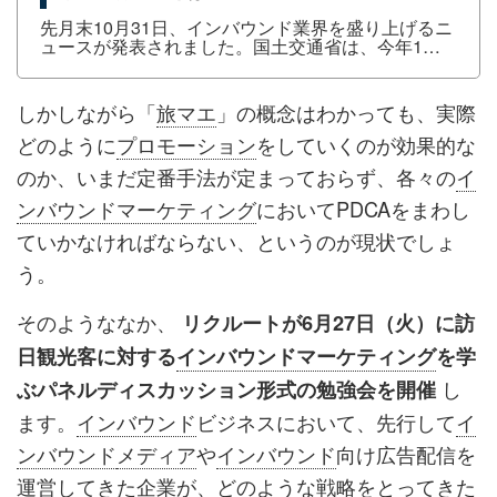
先月末10月31日、インバウンド業界を盛り上げるニ
ュースが発表されました。国土交通省は、今年1月
からの累計訪日外国人観光客数が、10月30日に2000
万人を超えたことを発表しました。このペースで行
けば2016年は2500万人弱の訪日外国人観光客数を望
しかしながら「
旅マエ
」の概念はわかっても、実際
め、東京オリンピック・パラリンピックが開かれる
2020年に4000万人という目標に向けて着々と増加し
どのように
プロモーション
をしていくのが効果的な
つつあります。しかしながら、訪日中国人観光客の
のか、いまだ定番手法が定まっておらず、各々の
イ
伸びが鈍化していたり、為替相場に影響され日本円
ベースでの訪日外国人消費額の減少などが騒がれて
ンバウンドマーケティング
においてPDCAをまわし
おり、...
ていかなければならない、というのが現状でしょ
う。
そのようななか、
リクルートが6月27日（火）に訪
日観光客に対する
インバウンドマーケティング
を学
し
ぶパネルディスカッション形式の勉強会を開催
ます。
インバウンド
ビジネスにおいて、先行して
イ
ンバウンド
メディア
や
インバウンド
向け広告配信を
運営してきた企業が、どのような戦略をとってきた