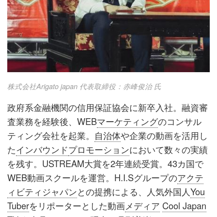
株式会社Arigato japan 代表取締役：赤峰俊治 氏
政府系金融機関の信用保証協会に新卒入社。融資審
査業務を経験後、WEB
マーケティング
のコンサル
ティング会社を起業。
自治体
や企業の動画を活用し
た
インバウンド
プロモーション
において数々の実績
を残す。USTREAM大賞を2年連続受賞。43カ国で
WEB動画スクールを運営。H.I.Sグループの
アクテ
ィビティジャパン
との提携による、人気外国人
You
Tuber
をリポーターとした動画
メディア
Cool Japan