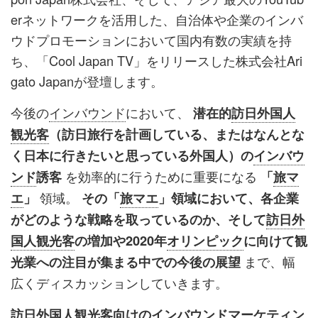
erネットワークを活用した、自治体や企業のインバ
ウドプロモーションにおいて国内有数の実績を持
ち、「Cool Japan TV」をリリースした株式会社Ari
gato Japanが登壇します。
今後の
インバウンド
において、
潜在的
訪日外国人
観光客
（訪日旅行を計画している、またはなんとな
く日本に行きたいと思っている外国人）の
インバウ
を効率的に行うために重要になる
ンド
誘客
「
旅マ
領域。
エ
」
その「
旅マエ
」領域において、各企業
がどのような戦略を取っているのか、そして
訪日外
国人観光客
の増加や2020年
オリンピック
に向けて観
まで、幅
光業への注目が集まる中での今後の展望
広くディスカッションしていきます。
訪日外国人観光客
向けの
インバウンドマーケティン