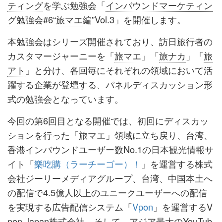
ティング
を学ぶ勉強会「
インバウンドマーケティン
グ
勉強会#6“
旅マエ
編”Vol.3」を開催します。
本勉強会はシリーズ開催されており、訪日旅行者の
カスタマージャーニーを「
旅マエ
」「
旅ナカ
」「
旅
アト
」と分け、各回毎にそれぞれの領域において活
躍する企業が登壇する、パネルディスカッション形
式の勉強会となっています。
今回の第6回目となる開催では、初回にディスカッ
ションを行った「旅マエ」領域に立ち戻り、台湾、
香港インバウンドユーザー数No.1の日本観光情報サ
イト「
樂吃購（ラーチーゴー）！
」を運営する株式
会社ジーリーメディアグループ、台湾、中国本土へ
の配信で4.5億人以上のユニークユーザーへの配信
を実現する広告配信システム「
Vpon
」を運営するV
pon Japan株式会社、そして、アジア最大のYouTub