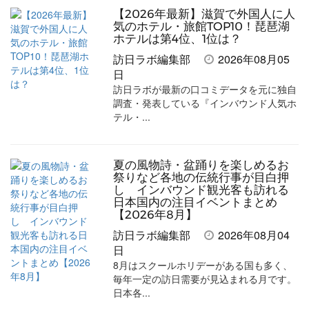
加
【2026年最新】滋賀で外国人に人
気のホテル・旅館TOP10！琵琶湖
ホテルは第4位、1位は？
訪日ラボ編集部
2026年08月05
日
訪日ラボが最新の口コミデータを元に独自
調査・発表している『インバウンド人気ホ
テル・...
夏の風物詩・盆踊りを楽しめるお
祭りなど各地の伝統行事が目白押
し インバウンド観光客も訪れる
日本国内の注目イベントまとめ
【2026年8月】
訪日ラボ編集部
2026年08月04
日
8月はスクールホリデーがある国も多く、
毎年一定の訪日需要が見込まれる月です。
日本各...