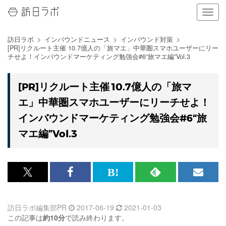
ナ
ビ
ゲ
訪日ラボ
インバウンドニュース
インバウンド対策
ー
[PR]リクルート主催 10.7億人の「旅マエ」中華圏スマホユーザーにリー
シ
チせよ！インバウンドマーケティング勉強会#6“旅マエ編”Vol.3
ョ
ン
の
[PR]リクルート主催 10.7億人の「旅マ
表
エ」中華圏スマホユーザーにリーチせよ！
示
を
インバウンドマーケティング勉強会#6“旅
切
マエ編”Vol.3
り
替
え
る
x<br>
Facebook<br>
は
RSS
メ
で
で
て
で
ル
訪日ラボ編集部PR
2017-06-19
2021-01-03
記
記
な
記
マ
この記事は
約10分
で読み終わります。