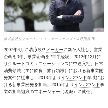
株式会社リクルートコミュニケーションズ：大坪清吾 氏
2007年4月に清涼飲料
メーカー
に新卒入社し、営業
企画を3年、事業企画を2年半経験。2012年12月に
リクルートコミュニケーションズに中途入社。日常
消費領域（主に飲食、旅行領域）における新事業開
発案件に従事し、2013年より
インバウンド
領域にお
ける新事業開発を担当。2015年より
インバウンド
事
業の担当組織のマネージャー（現職）に就任。