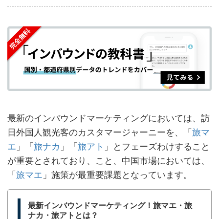
事
事
ブ
事
ガ
を
を
ッ
を
登
シ
シ
ク
購
録
ェ
ェ
マ
読
す
ア
ア
ー
す
る
す
す
ク
る
る
る
に
追
最新のインバウンドマーケティングにおいては、訪
加
日外国人観光客のカスタマージャーニーを、「
旅マ
エ
」「
旅ナカ
」「
旅アト
」とフェーズわけすること
が重要とされており、こと、中国市場においては、
「
旅マエ
」施策が最重要課題となっています。
最新インバウンドマーケティング！旅マエ・旅
ナカ・旅アトとは？