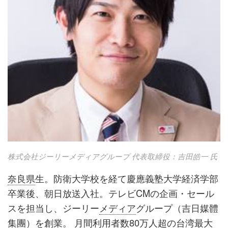
株式会社ジーリーメディアグループ 代表取締役：吉田皓一 氏
奈良県
生。防衛大学校を経て慶應義塾大学経済学部
卒業後、朝日放送入社。テレビCMの企画・セール
スを担当し、ジーリー
メディア
グループ（吉日媒體
集團）を創業。 月間利用者数80万人超の
台湾
最大