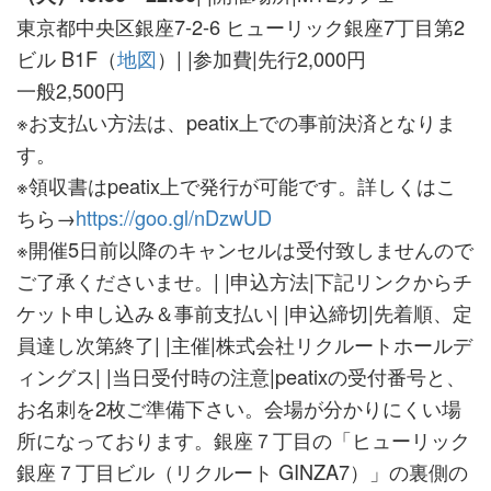
東京都中央区銀座7-2-6 ヒューリック銀座7丁目第2
ビル B1F（
地図
）| |参加費|先行2,000円
一般2,500円
※お支払い方法は、peatix上での事前決済となりま
す。
※領収書はpeatix上で発行が可能です。詳しくはこ
ちら→
https://goo.gl/nDzwUD
※開催5日前以降のキャンセルは受付致しませんので
ご了承くださいませ。| |申込方法|下記リンクからチ
ケット申し込み＆事前支払い| |申込締切|先着順、定
員達し次第終了| |主催|株式会社リクルートホールデ
ィングス| |当日受付時の注意|peatixの受付番号と、
お名刺を2枚ご準備下さい。会場が分かりにくい場
所になっております。銀座７丁目の「ヒューリック
銀座７丁目ビル（リクルート GINZA7）」の裏側の