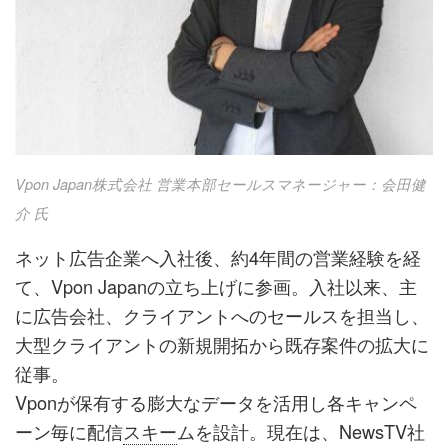
Vpon Japan株式会社 営業本部セールスマネージャー：会田健
介 氏
ネット広告企業へ入社後、約4年間の営業経験を経
て、Vpon Japanの立ち上げに参画。入社以来、主
に広告会社、クライアントへのセールスを担当し、
大型クライアントの新規開拓から既存案件の拡大に
従事。
Vponが保有する膨大なデータを活用し各キャンペ
ーン毎に配信
スキー
ムを設計。現在は、NewsTV社