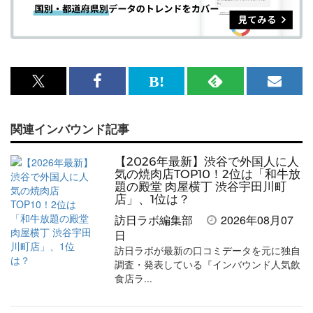
x<br>
Facebook<br>
は
RSS
メ
で
で
て
で
ル
関連インバウンド記事
記
記
な
記
マ
事
事
ブ
事
ガ
【2026年最新】渋谷で外国人に人
を
を
ッ
を
登
気の焼肉店TOP10！2位は「和牛放
題の殿堂 肉屋横丁 渋谷宇田川町
シ
シ
ク
購
録
店」、1位は？
ェ
ェ
マ
読
す
訪日ラボ編集部
2026年08月07
日
ア
ア
ー
す
る
訪日ラボが最新の口コミデータを元に独自
す
す
ク
る
調査・発表している『インバウンド人気飲
食店ラ...
る
る
に
追