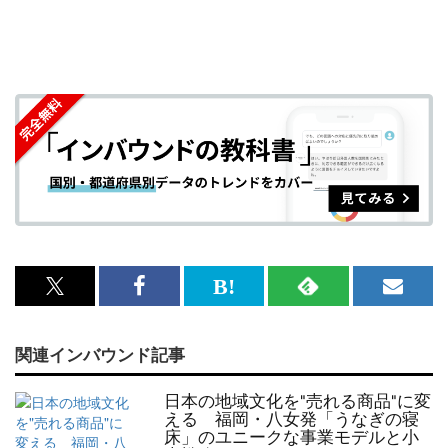
x<br>
Facebook<br>
は
RSS
メ
で
で
て
で
ル
関連インバウンド記事
記
記
な
記
マ
事
事
ブ
事
ガ
日本の地域文化を"売れる商品"に変
を
を
ッ
を
登
える 福岡・八女発「うなぎの寝
床」のユニークな事業モデルと小