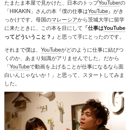
たまたま本屋で見かけた、日本のトップ
YouTuber
の
「HIKAKIN」さんの本『僕の仕事は
YouTube
』がき
っかけです。母国の
マレーシア
から茨城大学に留学
に来たときに、この本を目にして
「仕事は
YouTube
と思って手にとったのです。
ってどういうこと？」
それまで僕は、
YouTube
がどのように仕事に結びつ
くのか、あまり知識がアリませんでした。だから
「
YouTube
で動画を上げることが仕事になるなら面
白いんじゃないか！」と思って、スタートしてみま
した。