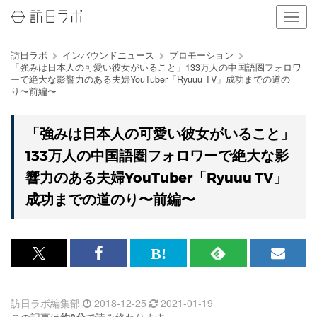
ナ
ビ
ゲ
訪日ラボ
インバウンドニュース
プロモーション
ー
「強みは日本人の可愛い彼女がいること」133万人の中国語圏フォロワ
シ
ーで絶大な影響力のある夫婦YouTuber「Ryuuu TV」成功までの道の
ョ
り〜前編〜
ン
の
表
「強みは日本人の可愛い彼女がいること」
示
133万人の中国語圏フォロワーで絶大な影
を
切
響力のある夫婦YouTuber「Ryuuu TV」
り
成功までの道のり〜前編〜
替
え
る
x<br>
Facebook<br>
は
RSS
メ
で
で
て
で
ル
訪日ラボ編集部
2018-12-25
2021-01-19
記
記
な
記
マ