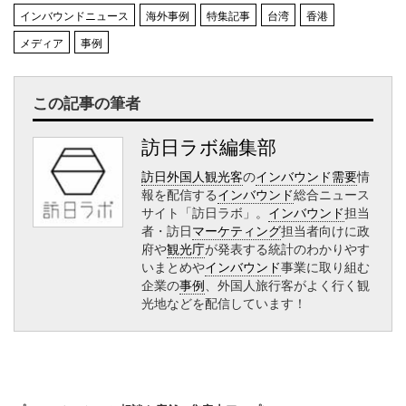
インバウンドニュース
海外事例
特集記事
台湾
香港
メディア
事例
この記事の筆者
訪日ラボ編集部
訪日外国人観光客
の
インバウンド需要
情
報を配信する
インバウンド
総合ニュース
サイト「訪日ラボ」。
インバウンド
担当
者・訪日
マーケティング
担当者向けに政
府や
観光庁
が発表する統計のわかりやす
いまとめや
インバウンド
事業に取り組む
企業の
事例
、外国人旅行客がよく行く観
光地などを配信しています！