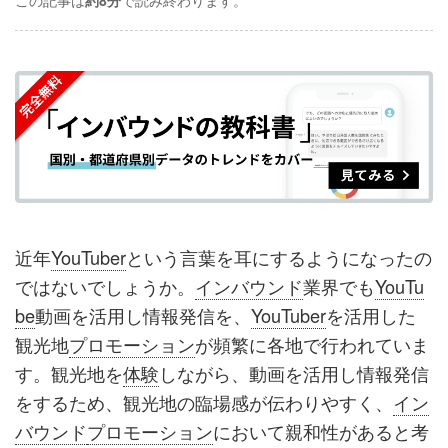
この記事は
約8分
で読み終わります。
事
事
ブ
事
ガ
を
を
ッ
を
登
シ
シ
ク
購
録
ェ
ェ
マ
読
す
ア
ア
ー
す
る
す
す
ク
る
る
る
に
追
近年
YouTuber
という言葉を耳にするようになったの
加
ではないでしょうか。
インバウンド
業界でも
YouTu
be
動画を活用し情報発信を、
YouTuber
を活用した
観光地
プロモーション
が頻繁に各地で行われていま
す。観光地を
体験
しながら、動画を活用し情報発信
をするため、観光地の臨場感が伝わりやすく、
イン
バウンド
プロモーション
において親和性があると考