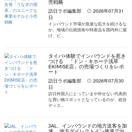
シ
シ
ク
購
録
売戦略
ェ
ェ
マ
読
す
訪日ラボ編集部
2026年07月31
日
ア
ア
ー
す
る
インバウンド市場が急速な拡大を続けるな
す
す
ク
る
か、地域の伝統技術や特産品を国内外に届
け、ビ...
る
る
に
追
加
タイパ×体験でインバウンドを惹き
つける 「ドン・キホーテ浅草
EKIMISE店」の売場づくりをレポ
ート
訪日ラボ編集部
2026年07月30
日
訪日外国人にとっていまや外せない代表的
な買い物スポットとなっているのが、総合
ディス...
JAL、インバウンドの地方送客を加
速 地方ダイレクトイン推進で台