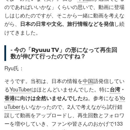
のであればいいかな」くらいの思いで、動画に登場
しはじめたのですが、そこから一緒に動画を考えな
がら、
し続
日本の日常や文化、旅行情報などを発信
けてきました。
- 今の「Ryuuu TV」の形になって再生回
数が伸びて行ったのですね？
Ryu氏：
そうです。当初は、日本の情報を
中国
語発信してい
る
YouTuber
はほとんどいませんでした。特に
台湾
・
ね。参考になる
Yo
香港
に向けは全然いませんでした
uTuber
もいなかったので、2人で考えながら試行錯
誤して動画をアップロードし、再生回数とフォロワ
ーを増やしていき、ファンや皆さんのおかげで133