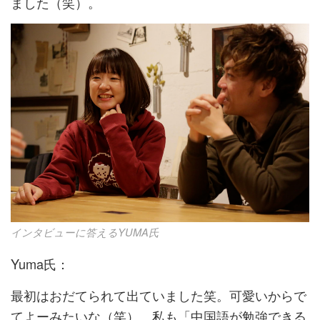
ました（笑）。
インタビューに答えるYUMA氏
Yuma氏：
最初はおだてられて出ていました笑。可愛いからで
てよーみたいな（笑）。私も「
中国
語が勉強できる