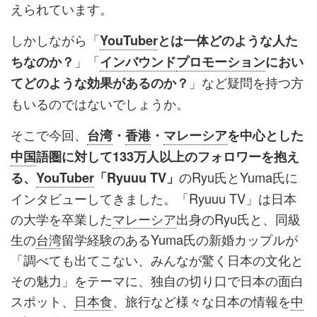
えられています。
しかしながら「
YouTuber
とは一体どのような人た
」「
ちなのか？
インバウンド
プロモーション
におい
」など疑問を持つ方
てどのような効果があるのか？
もいるのではないでしょうか。
そこで今回、
台湾
・
香港
・
マレーシア
を中心とした
中国
語圏に対して133万人以上のフォロワーを抱え
のRyu氏とYuma氏に
る、
YouTuber
「Ryuuu TV」
インタビューしてきました。「Ryuuu TV」は日本
の大学を卒業した
マレーシア
出身のRyu氏と、同級
生の
台湾
留学経験のあるYuma氏の新婚カップルが
「調べても出てこない、みんなが驚く日本の文化と
その魅力」をテーマに、独自の切り口で日本の面白
スポット、
日本食
、旅行など様々な日本の情報を
中