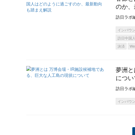
のか、
訪日ラボ
インバウ
訪日中国
決済
We
夢洲と
につい
訪日ラボ
インバウ