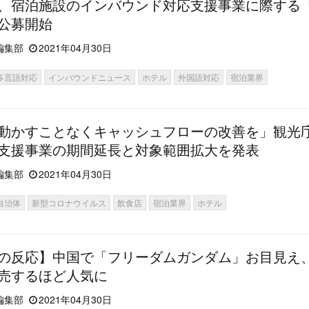
、宿泊施設のインバウンド対応支援事業に際する
公募開始
編集部
2021年04月30日
多言語対応
インバウンドニュース
ホテル
外国語対応
宿泊業界
動かすことなくキャッシュフローの改善を」観光
支援事業の期間延長と対象範囲拡大を発表
編集部
2021年04月30日
自治体
新型コロナウイルス
飲食店
宿泊業界
ホテル
の反応】中国で「フリーダムガンダム」お目見え
売するほど人気に
編集部
2021年04月30日