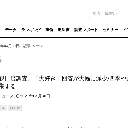
キ
ー
ワ
ー
ド
別
データ
ランキング
事例
教科書
調査レポート
セミナー
イ
検
索
21年04月30日の記事 ページ1
事
親日度調査、「大好き」回答が大幅に減少/四季や
集まる
ニュース
2021年04月30日
テル
日本食