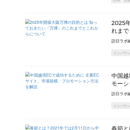
202
れまで
訪日ラボ
インバウ
中国越
モーシ
訪日ラボ
インバウ
春節と