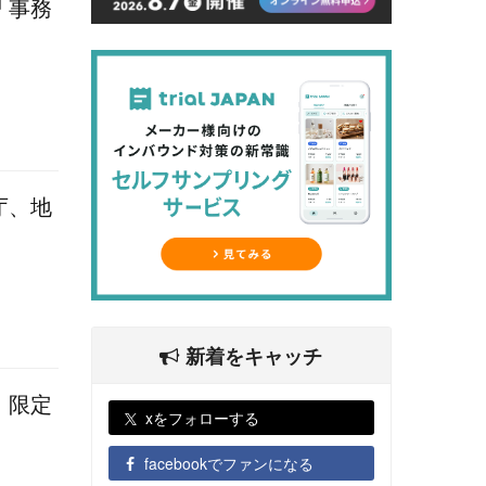
「事務
庁、地
新着をキャッチ
、限定
xをフォローする
facebookでファンになる