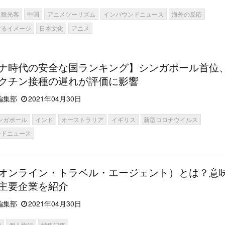
人観光客
中国
アニメツーリズム
インバウンドニュース
海外の反応
するイメージ
日本文化
アニメ
ナ時代の安全な国ランキング】シンガポール首位
クチン接種の遅れが評価に影響
編集部
2021年04月30日
ンガポール
インド
オーストラリア
イギリス
新型コロナウイルス
ンドニュース
（オンライン・トラベル・エージェント）とは？意
主要企業を紹介
編集部
2021年04月30日
B
個人旅行
特集記事