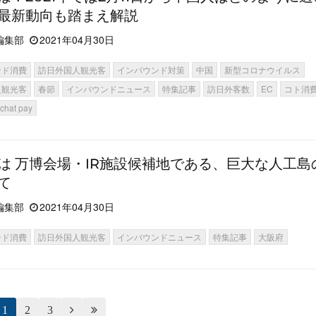
最新動向も踏まえ解説
編集部
2021年04月30日
ンド消費
訪日外国人観光客
インバウンド対策
中国
新型コロナウイルス
人観光客
春節
インバウンドニュース
特集記事
訪日外客数
EC
コト消
chat pay
は 万博会場・IR施設候補地である、巨大な人工島
て
編集部
2021年04月30日
ンド消費
訪日外国人観光客
インバウンドニュース
特集記事
大阪府
1
2
3

