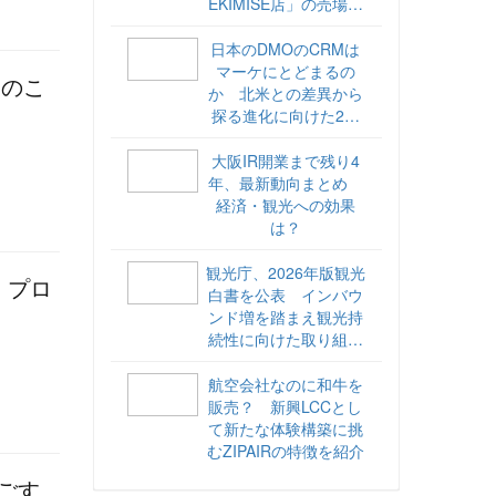
EKIMISE店」の売場づ
くりをレポート
日本のDMOのCRMは
マーケにとどまるの
」のこ
か 北米との差異から
探る進化に向けた2ス
テップ【ココが違う！
海外DMOのリアル
大阪IR開業まで残り4
vol.6】
年、最新動向まとめ
経済・観光への効果
は？
観光庁、2026年版観光
、プロ
白書を公表 インバウ
ンド増を踏まえ観光持
続性に向けた取り組み
や旅客税の使途を明記
航空会社なのに和牛を
販売？ 新興LCCとし
て新たな体験構築に挑
むZIPAIRの特徴を紹介
過ごす