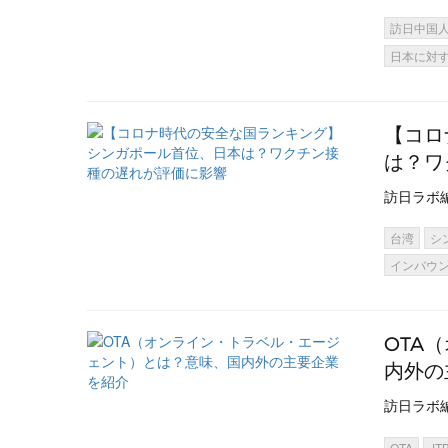
訪日中国
日本に対
【コロ
は？ワ
訪日ラボ
台湾
シ
インバウ
OTA
内外の
訪日ラボ
OTA
JT