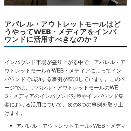
シ
シ
ク
購
録
ェ
ェ
マ
読
す
アパレル・アウトレットモールはど
ア
ア
ー
す
る
うやってWEB・メディアをインバ
す
す
ク
る
ウンドに活用すべきなのか？
る
る
に
追
加
インバウンド市場が盛り上がる中で、アパレル・ア
ウトレットモールがWEB・メディアによってイン
バウンドで成功する事例が増加しています。このペ
ージでは、アパレル・アウトレットモールのWE
B・メディアのインバウンド対策やインバウンド集
客における活用について、次の3つの事例を取り上
げます。
アパレル・アウトレットモール×WEB・メディ