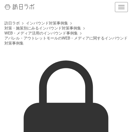
ナ
ビ
ゲ
訪日ラボ
インバウンド対策事例集
ー
対策・施策別にみるインバウンド対策事例集
シ
WEB・メディア活用のインバウンド事例集
ョ
アパレル・アウトレットモールのWEB・メディアに関するインバウンド
ン
対策事例集
の
表
示
を
切
り
替
え
る