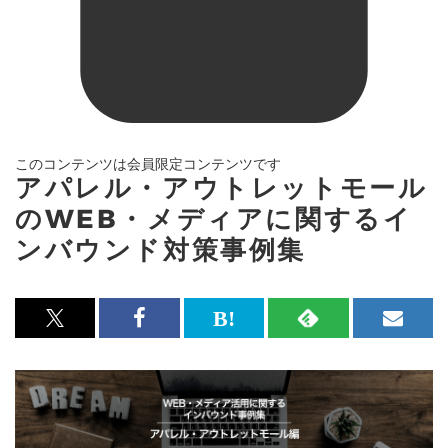
このコンテンツは会員限定コンテンツです
アパレル・アウトレットモール
のWEB・メディアに関するイ
ンバウンド対策事例集
x<br>
Facebook<br>
は
RSS
メ
で
で
て
で
ル
記
記
な
記
マ
事
事
ブ
事
ガ
を
を
ッ
を
登