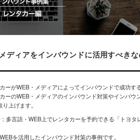
ク
購
録
マ
読
す
ー
す
る
ク
る
に
追
・メディアをインバウンドに活用すべきな
加
カーがWEB・メディアによってインバウンドで成功す
カーのWEB・メディアのインバウンド対策やインバウ
取り上げます。
①：多言語・WEB上でレンタカーを予約できる「トヨタ
WEBを活用したインバウンド対策の事例です。