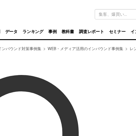
キ
ー
ワ
ー
ド
別
データ
ランキング
事例
教科書
調査レポート
セミナー
イ
検
索
インバウンド対策事例集
WEB・メディア活用のインバウンド事例集
レ