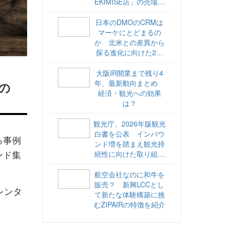
EKIMISE店」の売場づ
くりをレポート
日本のDMOのCRMは
マーケにとどまるの
か 北米との差異から
探る進化に向けた2ス
テップ【ココが違う！
海外DMOのリアル
大阪IR開業まで残り4
vol.6】
年、最新動向まとめ
の
経済・観光への効果
は？
観光庁、2026年版観光
白書を公表 インバウ
る事例
ンド増を踏まえ観光持
ンド集
続性に向けた取り組み
や旅客税の使途を明記
航空会社なのに和牛を
販売？ 新興LCCとし
レンタ
て新たな体験構築に挑
むZIPAIRの特徴を紹介