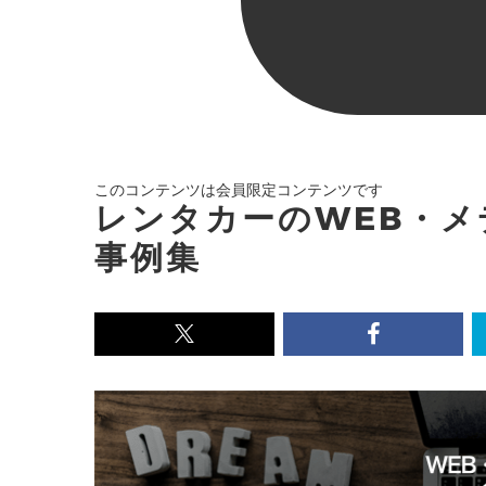
このコンテンツは会員限定コンテンツです
レンタカーのWEB・
事例集
x<br>
Facebook<
で
で
記
記
事
事
を
を