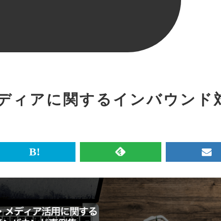
メディアに関するインバウンド
br>
は
RSS
メ
て
で
ル
な
記
マ
ブ
事
ガ
ッ
を
登