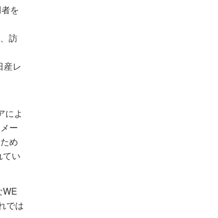
用者を
し、訪
日産レ
アによ
イメー
るため
れてい
WE
れでは