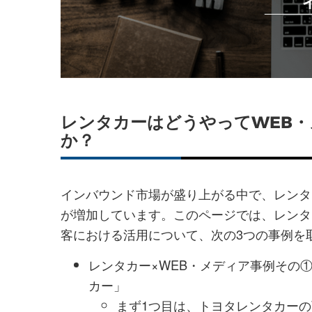
シ
シ
ェ
ェ
ア
ア
す
す
る
る
レンタカーはどうやってWEB
か？
インバウンド市場が盛り上がる中で、レンタ
が増加しています。このページでは、レンタ
客における活用について、次の3つの事例を
レンタカー×WEB・メディア事例その
カー」
まず1つ目は、トヨタレンタカーの