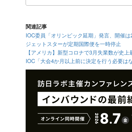
ニュースを時系列で振り返り3月1日3月2日3月3日3月5日3月6日3月
関連記事
IOC委員「オリンピック延期」発言、開催は2
ジェットスターが定期国際便を一時停止
【アメリカ】新型コロナで3月失業数が史上
IOC「大会4か月以上前に決定を行う必要は