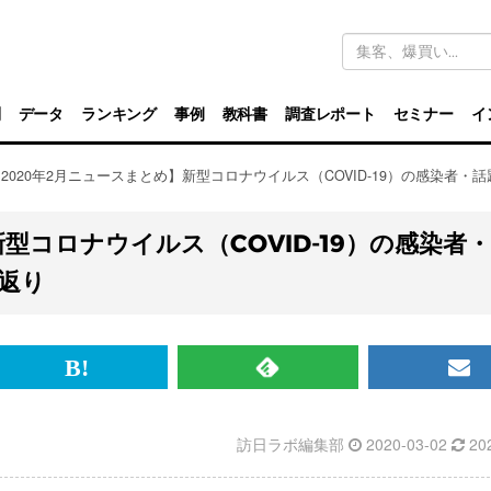
キ
ー
ワ
ー
ド
別
データ
ランキング
事例
教科書
調査レポート
セミナー
イ
検
索
2020年2月ニュースまとめ】新型コロナウイルス（COVID-19）の感染者
型コロナウイルス（COVID-19）の感染者
返り
br>
は
RSS
メ
て
で
ル
訪日ラボ編集部
2020-03-02
20
な
記
マ
ブ
事
ガ