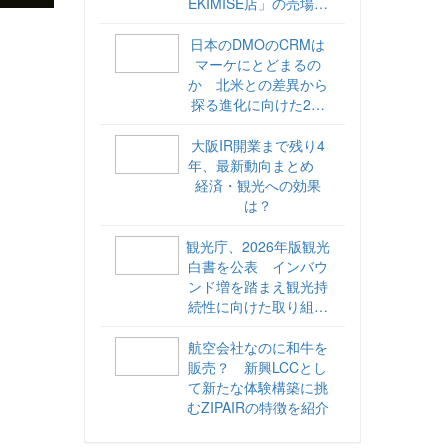
EKIMISE店」の売場づ
くりをレポート
日本のDMOのCRMは
マーケにとどまるの
か 北米との差異から
探る進化に向けた2ス
テップ【ココが違う！
海外DMOのリアル
大阪IR開業まで残り4
vol.6】
年、最新動向まとめ
経済・観光への効果
は？
観光庁、2026年版観光
白書を公表 インバウ
ンド増を踏まえ観光持
続性に向けた取り組み
や旅客税の使途を明記
航空会社なのに和牛を
販売？ 新興LCCとし
て新たな体験構築に挑
むZIPAIRの特徴を紹介