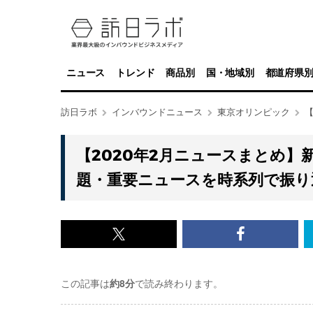
ニュース
トレンド
商品別
国・地域別
都道府県
訪日ラボ
インバウンドニュース
東京オリンピック
【
【2020年2月ニュースまとめ】新
題・重要ニュースを時系列で振り
x<br>
Facebook<
で
で
この記事は
約8分
で読み終わります。
記
記
事
事