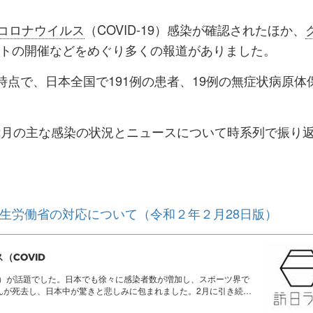
ッ
を
登
コロナウイルス
（COVID-19）感染が確認されたほか、
ク
購
録
トの開催などをめぐり多くの報道がありました。
マ
読
す
時点で、日本全国で191例の患者、19例の無症状病原体
ー
す
る
ク
る
に
する2月の主な感染の状況とニュースについて時系列で振り
追
加
生労働省の対応について（令和２年２月28日版）
（COVID
-19）が話題でした。日本でも徐々に感染者数が増加し、スポーツ界で
んが死去し、日本中が驚きと悲しみに包まれました。2月に引き続
する話題を時系列で振り返ります。目次新型コロナ、3月の感染者・