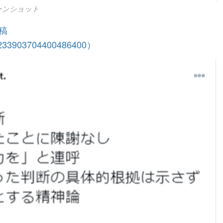
リーンショット
稿
s/1233903704400486400）