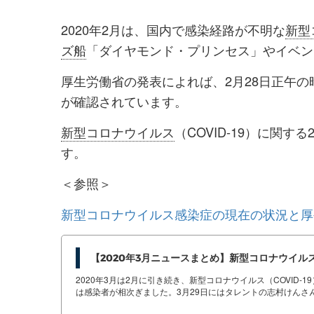
を
を
2020年2月は、国内で感染経路が不明な
新型
シ
シ
ズ船
「ダイヤモンド・プリンセス」やイベン
ェ
ェ
厚生労働省の発表によれば、2月28日正午の
ア
ア
が確認されています。
す
す
る
る
新型コロナウイルス
（COVID-19）に関
す。
＜参照＞
新型コロナウイルス感染症の現在の状況と厚
【2020年3月ニュースまとめ】新型コロナウイルス
2020年3月は2月に引き続き、新型コロナウイルス（COVID
は感染者が相次ぎました。3月29日にはタレントの志村けんさ
き、3月も重要なニュースとなった新型コロナウイルスに関連