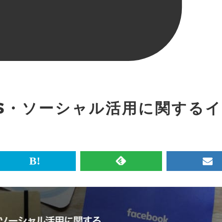
S・ソーシャル活用に関する
br>
は
RSS
メ
て
で
ル
な
記
マ
ブ
事
ガ