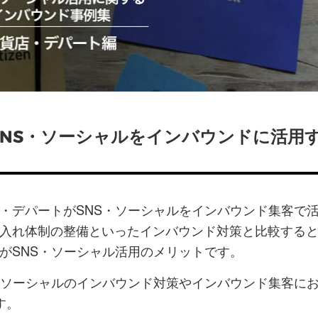
ッ
を
登
ク
購
録
マ
読
す
ー
す
る
ク
る
に
追
NS・ソーシャルをインバウンドに活用
加
・デパートがSNS・ソーシャルをインバウンド集客で
入れ体制の整備といったインバウンド対策と比較する
がSNS・ソーシャル活用のメリットです。
・ソーシャルのインバウンド対策やインバウンド集客に
す。