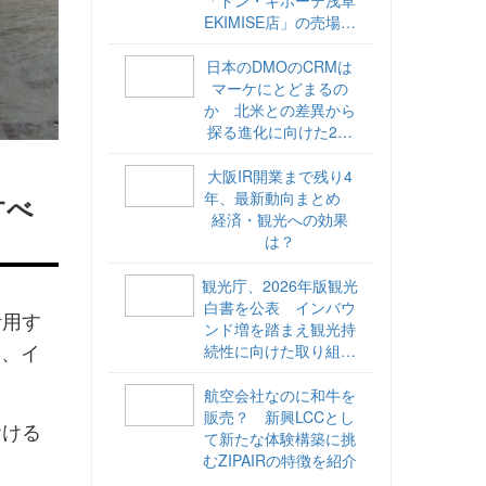
EKIMISE店」の売場づ
くりをレポート
日本のDMOのCRMは
マーケにとどまるの
か 北米との差異から
探る進化に向けた2ス
テップ【ココが違う！
海外DMOのリアル
大阪IR開業まで残り4
vol.6】
年、最新動向まとめ
すべ
経済・観光への効果
は？
観光庁、2026年版観光
白書を公表 インバウ
活用す
ンド増を踏まえ観光持
と、イ
続性に向けた取り組み
や旅客税の使途を明記
航空会社なのに和牛を
販売？ 新興LCCとし
おける
て新たな体験構築に挑
むZIPAIRの特徴を紹介