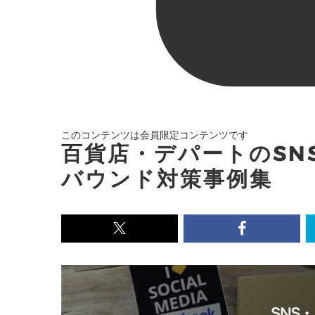
このコンテンツは会員限定コンテンツです
百貨店・デパートのSN
バウンド対策事例集
x<br>
Facebook<
で
で
記
記
事
事