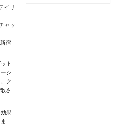
テイリ
ーチャッ
た新宿
ゲット
ソーシ
て、ク
拡散さ
、効果
みま