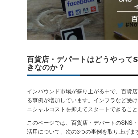
を
を
シ
シ
ェ
ェ
ア
ア
す
す
る
る
百貨店・デパートはどうやってS
きなのか？
インバウンド市場が盛り上がる中で、百貨店
る事例が増加しています。インフラなど受け
ニシャルコストを抑えてスタートできること
このページでは、百貨店・デパートのSNS
活用について、次の3つの事例を取り上げま