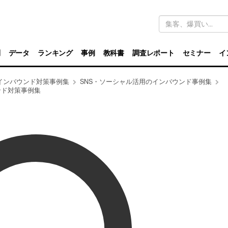
キ
ー
ワ
ー
ド
別
データ
ランキング
事例
教科書
調査レポート
セミナー
イ
検
索
インバウンド対策事例集
SNS・ソーシャル活用のインバウンド事例集
ンド対策事例集