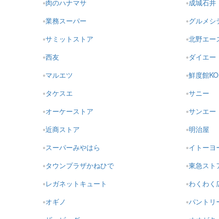
肉のハナマサ
成城石井
業務スーパー
グルメシ
サミットストア
北野エー
西友
ダイエー
マルエツ
鮮度館KO
タケスエ
サニー
オーケーストア
サンエー
近商ストア
明治屋
スーパーみやはら
イトーヨ
タウンプラザかねひで
東急スト
レガネットキュート
わくわく
オギノ
パントリ