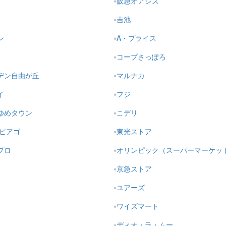
阪急オアシス
吉池
ン
A・プライス
コープさっぽろ
デン自由が丘
マルナカ
イ
フジ
ゆめタウン
こデリ
・ピアゴ
東光ストア
プロ
オリンピック（スーパーマーケッ
京急ストア
ユアーズ
ワイズマート
ディオ・ラ・ムー