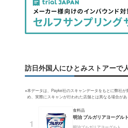
事
事
を
を
シ
シ
ェ
ェ
ア
ア
す
す
る
る
訪日外国人にひとみストアーで
※
本データは、Payke社のスキャンデータをもとに弊社
め、実際にスキャンが行われた店舗とは異なる場合があ
食料品
明治 ブルガリアヨーグルト L
明治
ブルガリアヨーグルト