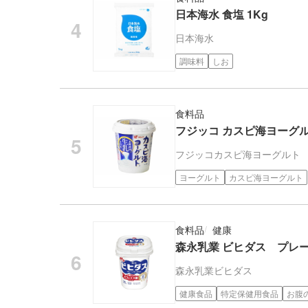
日本海水 食塩 1Kg
日本海水
調味料
しお
食料品
フジッコ カスピ海ヨーグルト
フジッコ
カスピ海ヨーグルト
ヨーグルト
カスピ海ヨーグルト
食料品
健康
森永乳業 ビヒダス プレ
森永乳業
ビヒダス
健康食品
特定保健用食品
お腹