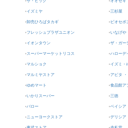
ザ・ビッグ
オオゼキ
イズミヤ
三杉屋
卸売ひろばタカギ
ビオセボ
フレッシュプラザユニオン
いなげや
イオンタウン
ザ・ガー
スーパーマーケットリコス
ハローデ
マルショク
イズミ・
マルミヤストア
アピタ 
ゆめマート
食品館ア
いかりスーパー
三徳
バロー
ベイシア
ニューヨークストア
デリシア
東武ストア
赤札堂