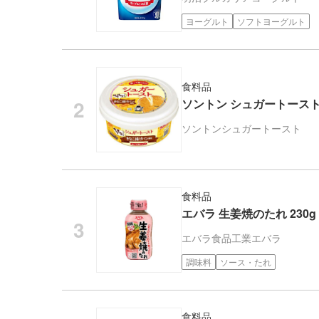
ヨーグルト
ソフトヨーグルト
食料品
ソントン シュガートースト 
ソントン
シュガートースト
食料品
エバラ 生姜焼のたれ 230g
エバラ食品工業
エバラ
調味料
ソース・たれ
食料品