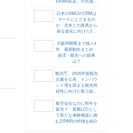
EKIMISE店」の売場づ
くりをレポート
日本のDMOのCRMは
マーケにとどまるの
か 北米との差異から
探る進化に向けた2ス
テップ【ココが違う！
海外DMOのリアル
大阪IR開業まで残り4
vol.6】
年、最新動向まとめ
経済・観光への効果
は？
観光庁、2026年版観光
白書を公表 インバウ
ンド増を踏まえ観光持
続性に向けた取り組み
や旅客税の使途を明記
航空会社なのに和牛を
販売？ 新興LCCとし
て新たな体験構築に挑
むZIPAIRの特徴を紹介