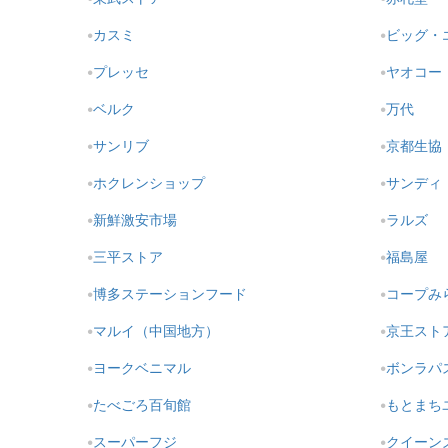
カスミ
ビッグ・
プレッセ
ヤオコー
ベルク
万代
サンリブ
京都生協
ホクレンショップ
サンディ
新鮮激安市場
ラルズ
三平ストア
福島屋
博多ステーションフード
コープみ
マルイ（中国地方）
京王スト
ヨークベニマル
ボンラパ
たべごろ百旬館
もとまち
スーパーフジ
クイーン