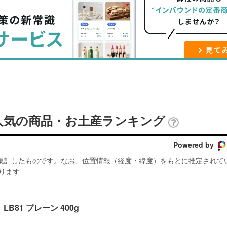
ブ
事
ガ
ッ
を
登
ク
購
録
マ
読
す
ー
す
る
ク
る
に
追
人気の商品・お土産ランキング
加
Powered by
が集計したものです。なお、位置情報（経度・緯度）をもとに推定されて
ります
B81 プレーン 400g