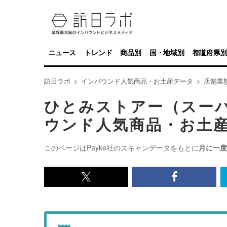
ニュース
トレンド
商品別
国・地域別
都道府県
訪日ラボ
インバウンド人気商品・お土産データ
店舗業
ひとみストアー（スー
ウンド人気商品・お土
このページはPayke社のスキャンデータをもとに
月に一度
x<br>
Facebook<
で
で
記
記