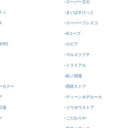
スーパー玉出
ティ
まいばすけっと
ス
スーパーフレスコ
Aコープ
HYO
ロピア
マルエツプチ
トライアル
紀ノ国屋
ーカドー
西鉄ストア
ア
ディーン＆デルーカ
広場
リウボウストア
ー
こだわりや