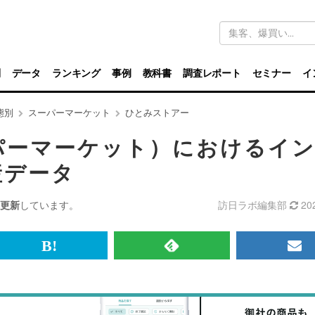
キ
ー
ワ
ー
ド
別
データ
ランキング
事例
教科書
調査レポート
セミナー
イ
検
索
態別
スーパーマーケット
ひとみストアー
パーマーケット）におけるイ
産データ
更新
しています。
訪日ラボ編集部
20
br>
は
RSS
メ
て
で
ル
な
記
マ