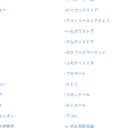
エー
ピーコックストア
ファミリーストアさとう
ハセガワストア
マルマンストア
ボスフーズマーケット
コモディイイダ
プロマート
らい
さとう
ア
リオンドール
ス
ルミエール
ユニオン
アコレ
ズ伊勢丹
いずみ市民生協