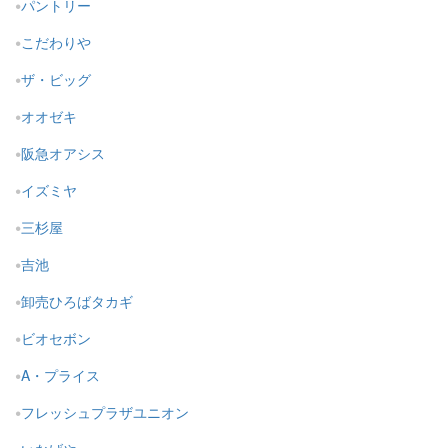
パントリー
こだわりや
ザ・ビッグ
オオゼキ
阪急オアシス
イズミヤ
三杉屋
吉池
卸売ひろばタカギ
ビオセボン
A・プライス
フレッシュプラザユニオン