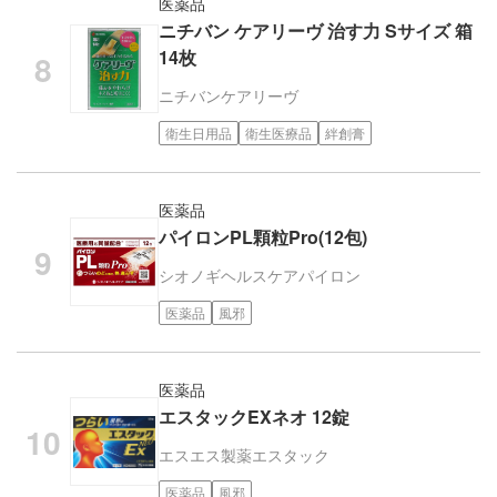
医薬品
ニチバン ケアリーヴ 治す力 Sサイズ 箱
14枚
ニチバン
ケアリーヴ
衛生日用品
衛生医療品
絆創膏
医薬品
パイロンPL顆粒Pro(12包)
シオノギヘルスケア
パイロン
医薬品
風邪
医薬品
エスタックEXネオ 12錠
エスエス製薬
エスタック
医薬品
風邪