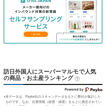
事
事
ブ
事
ガ
を
を
ッ
を
登
シ
シ
ク
購
録
ェ
ェ
マ
読
す
ア
ア
ー
す
る
す
す
ク
る
る
る
に
追
加
訪日外国人にスーパーマルモで人気
の商品・お土産ランキング
Powered by
※
本データは、Payke社のスキャンデータをもとに弊社が集計した
ものです。なお、位置情報（経度・緯度）をもとに推定されてい