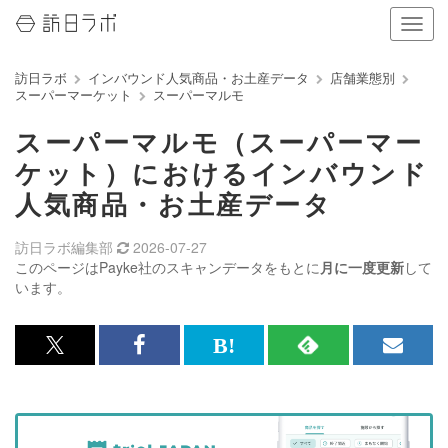
ナ
ビ
ゲ
訪日ラボ
インバウンド人気商品・お土産データ
店舗業態別
ー
スーパーマーケット
スーパーマルモ
シ
ョ
スーパーマルモ（スーパーマー
ン
の
ケット）におけるインバウンド
表
人気商品・お土産データ
示
を
切
訪日ラボ編集部
2026-07-27
り
このページはPayke社のスキャンデータをもとに
月に一度更新
して
替
います。
え
る
x<br>
Facebook<br>
は
RSS
メ
で
で
て
で
ル
記
記
な
記
マ