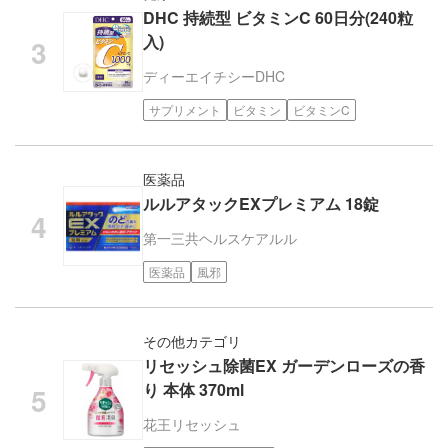
DHC 持続型 ビタミンC 60日分(240粒
入)
ディーエイチシー
DHC
サプリメント
ビタミン
ビタミンC
医薬品
ルルアタックEXプレミアム 18錠
第一三共ヘルスケア
ルル
医薬品
風邪
その他カテゴリ
リセッシュ除菌EX ガーデンローズの香
り 本体 370ml
花王
リセッシュ