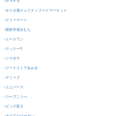
ヤマナカ
モリタ屋クォリティフードマーケット
マミーマート
新鮮市場きむら
エースワン
クックーY
シマダヤ
フードストアあおき
マミーズ
ユニバース
コープこうべ
ビッグ富士
そうてつローゼン