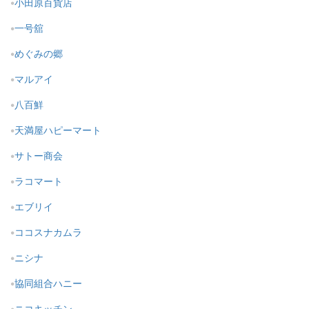
小田原百貨店
一号舘
めぐみの郷
マルアイ
八百鮮
天満屋ハピーマート
サトー商会
ラコマート
エブリイ
ココスナカムラ
ニシナ
協同組合ハニー
ニコキッチン