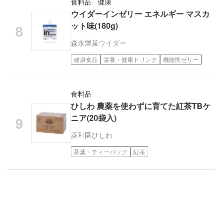
食料品
健康
ウイダーインゼリー エネルギー マスカ
ット味(180g)
森永製菓
ウイダー
健康食品
栄養・健康ドリンク
機能性ゼリー
食料品
ひしわ 農薬を使わずに育てた紅茶TBケ
ニア(20袋入)
菱和園
ひしわ
茶葉・ティーバッグ
紅茶