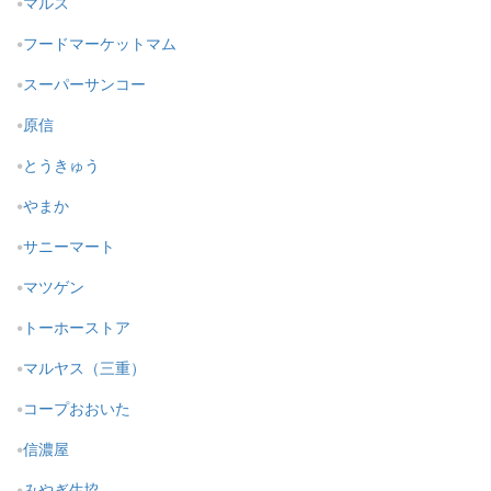
マルス
フードマーケットマム
スーパーサンコー
原信
とうきゅう
やまか
サニーマート
マツゲン
トーホーストア
マルヤス（三重）
コープおおいた
信濃屋
みやぎ生協