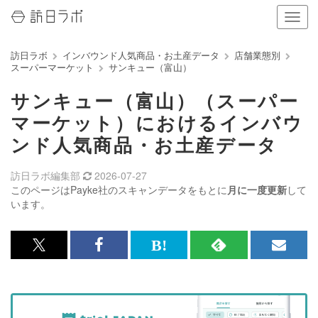
ナ
ビ
ゲ
訪日ラボ
インバウンド人気商品・お土産データ
店舗業態別
ー
スーパーマーケット
サンキュー（富山）
シ
ョ
サンキュー（富山）（スーパー
ン
の
マーケット）におけるインバウ
表
ンド人気商品・お土産データ
示
を
切
訪日ラボ編集部
2026-07-27
り
このページはPayke社のスキャンデータをもとに
月に一度更新
して
替
います。
え
る
x<br>
Facebook<br>
は
RSS
メ
で
で
て
で
ル
記
記
な
記
マ