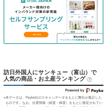
事
事
ブ
事
ガ
を
を
ッ
を
登
シ
シ
ク
購
録
ェ
ェ
マ
読
す
ア
ア
ー
す
る
す
す
ク
る
る
る
に
追
加
訪日外国人にサンキュー（富山）で
人気の商品・お土産ランキング
Powered by
※
本データは、Payke社のスキャンデータをもとに弊社が集計した
ものです。なお、位置情報（経度・緯度）をもとに推定されてい