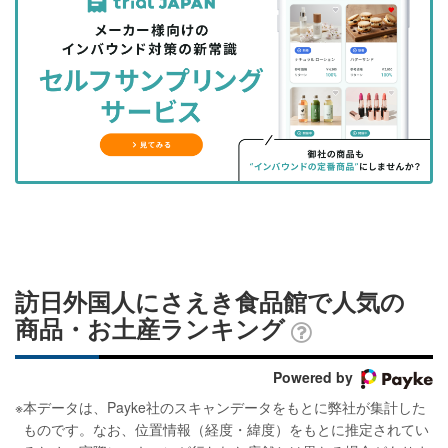
事
事
ブ
事
ガ
を
を
ッ
を
登
シ
シ
ク
購
録
ェ
ェ
マ
読
す
ア
ア
ー
す
る
す
す
ク
る
る
る
に
追
加
訪日外国人にさえき食品館で人気の
商品・お土産ランキング
Powered by
※
本データは、Payke社のスキャンデータをもとに弊社が集計した
ものです。なお、位置情報（経度・緯度）をもとに推定されてい