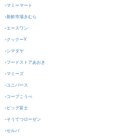
マミーマート
新鮮市場きむら
エースワン
クックーY
シマダヤ
フードストアあおき
マミーズ
ユニバース
コープこうべ
ビッグ富士
そうてつローゼン
セルバ