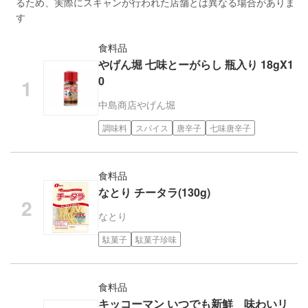
るため、実際にスキャンが行われた店舗とは異なる場合がありま
す
食料品
やげん堀 七味とーがらし 瓶入り 18gX1
0
中島商店
やげん堀
調味料
スパイス
唐辛子
七味唐辛子
食料品
なとり チータラ(130g)
なとり
駄菓子
駄菓子珍味
食料品
キッコーマン いつでも新鮮 味わいリ