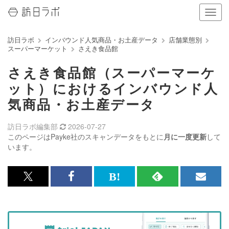
ナ
ビ
ゲ
訪日ラボ
インバウンド人気商品・お土産データ
店舗業態別
ー
スーパーマーケット
さえき食品館
シ
ョ
さえき食品館（スーパーマーケ
ン
の
ット）におけるインバウンド人
表
気商品・お土産データ
示
を
切
訪日ラボ編集部
2026-07-27
り
このページはPayke社のスキャンデータをもとに
月に一度更新
して
替
います。
え
る
x<br>
Facebook<br>
は
RSS
メ
で
で
て
で
ル
記
記
な
記
マ