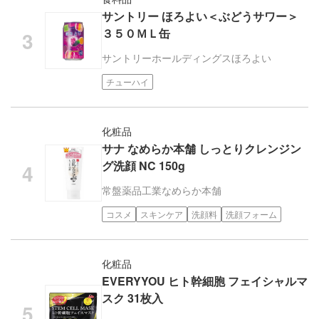
サントリー ほろよい＜ぶどうサワー＞
３５０ＭＬ缶
サントリーホールディングス
ほろよい
チューハイ
化粧品
サナ なめらか本舗 しっとりクレンジン
グ洗顔 NC 150g
常盤薬品工業
なめらか本舗
コスメ
スキンケア
洗顔料
洗顔フォーム
化粧品
EVERYYOU ヒト幹細胞 フェイシャルマ
スク 31枚入