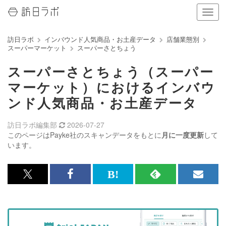
ナ
ビ
ゲ
訪日ラボ
インバウンド人気商品・お土産データ
店舗業態別
ー
スーパーマーケット
スーパーさとちょう
シ
ョ
スーパーさとちょう（スーパー
ン
の
マーケット）におけるインバウ
表
ンド人気商品・お土産データ
示
を
切
訪日ラボ編集部
2026-07-27
り
このページはPayke社のスキャンデータをもとに
月に一度更新
して
替
います。
え
る
x<br>
Facebook<br>
は
RSS
メ
で
で
て
で
ル
記
記
な
記
マ