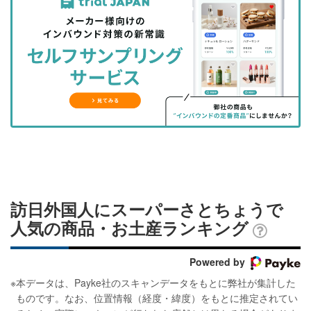
事
事
ブ
事
ガ
を
を
ッ
を
登
シ
シ
ク
購
録
ェ
ェ
マ
読
す
ア
ア
ー
す
る
す
す
ク
る
る
る
に
追
加
訪日外国人にスーパーさとちょうで
人気の商品・お土産ランキング
Powered by
※
本データは、Payke社のスキャンデータをもとに弊社が集計した
ものです。なお、位置情報（経度・緯度）をもとに推定されてい