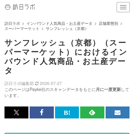
ナ
ビ
ゲ
訪日ラボ
インバウンド人気商品・お土産データ
店舗業態別
ー
スーパーマーケット
サンフレッシュ（京都）
シ
ョ
サンフレッシュ（京都）（スー
ン
の
パーマーケット）におけるイン
表
バウンド人気商品・お土産デー
示
を
タ
切
り
訪日ラボ編集部
2026-07-27
替
このページはPayke社のスキャンデータをもとに
月に一度更新
して
え
います。
る
x<br>
Facebook<br>
は
RSS
メ
で
で
て
で
ル