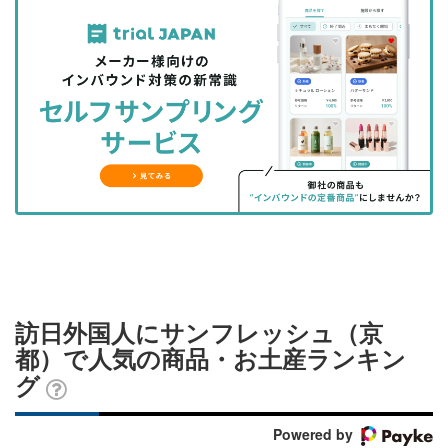
記
記
な
記
マ
事
事
ブ
事
ガ
を
を
ッ
を
登
シ
シ
ク
購
録
ェ
ェ
マ
読
す
ア
ア
ー
す
る
す
す
ク
る
る
る
に
追
加
訪日外国人にサンフレッシュ（京
都）で人気の商品・お土産ランキン
グ
Powered by