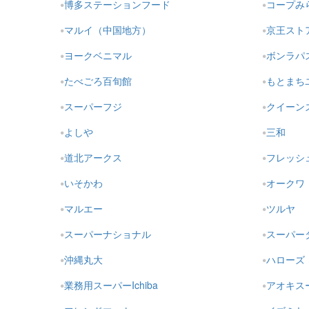
博多ステーションフード
コープみ
マルイ（中国地方）
京王スト
ヨークベニマル
ボンラパ
たべごろ百旬館
もとまち
スーパーフジ
クイーン
よしや
三和
道北アークス
フレッシ
いそかわ
オークワ
マルエー
ツルヤ
スーパーナショナル
スーパー
沖縄丸大
ハローズ
業務用スーパーIchiba
アオキス