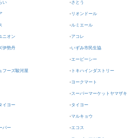
らい
さとう
ア
リオンドール
ス
ルミエール
ユニオン
アコレ
ズ伊勢丹
いずみ市民生協
エービーシー
ュフーズ駿河屋
トキハインダストリー
ヨークマート
スーパーマーケットヤマザキ
タイヨー
タイヨー
マルキョウ
ーパー
エコス