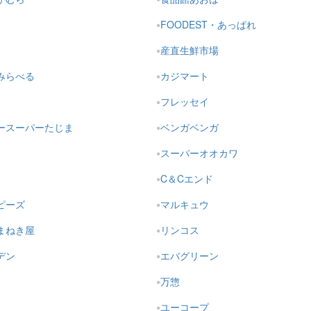
FOODEST・あっぱれ
産直生鮮市場
みらべる
カジマート
フレッセイ
ースーパーたじま
ベンガベンガ
スーパーオオカワ
C＆Cエンド
ピーズ
マルキュウ
まねき屋
リンコス
デン
エバグリーン
万惣
ユーコープ