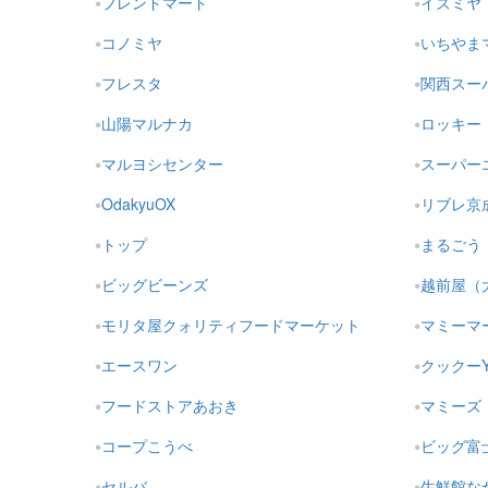
フレンドマート
イズミヤ
コノミヤ
いちやま
フレスタ
関西スー
山陽マルナカ
ロッキー
マルヨシセンター
スーパー
OdakyuOX
リブレ京
トップ
まるごう
ビッグビーンズ
越前屋（
モリタ屋クォリティフードマーケット
マミーマ
エースワン
クックー
フードストアあおき
マミーズ
コープこうべ
ビッグ富
セルバ
生鮮館な