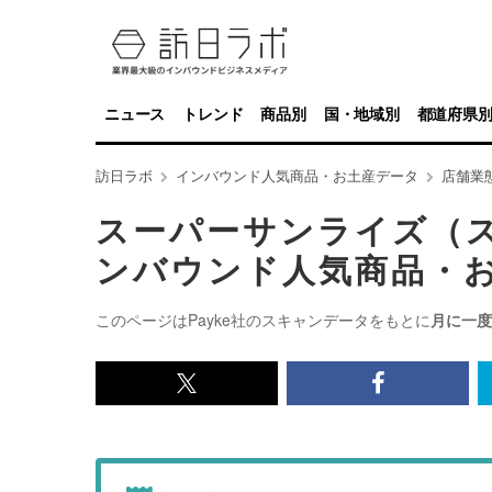
ニュース
トレンド
商品別
国・地域別
都道府県
訪日ラボ
インバウンド人気商品・お土産データ
店舗業
スーパーサンライズ（
ンバウンド人気商品・
このページはPayke社のスキャンデータをもとに
月に一度
x<br>
Facebook<
で
で
記
記