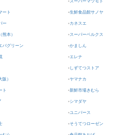
スーパーマツモト
マート
生鮮食品館サノヤ
パー
カネスエ
（熊本）
スーパーベルクス
エバグリーン
かましん
成
エレナ
しずてつストア
大阪）
ヤマナカ
ート
新鮮市場きむら
Y
シマダヤ
ユニバース
士
そうてつローゼン
かむら
食品館あおば