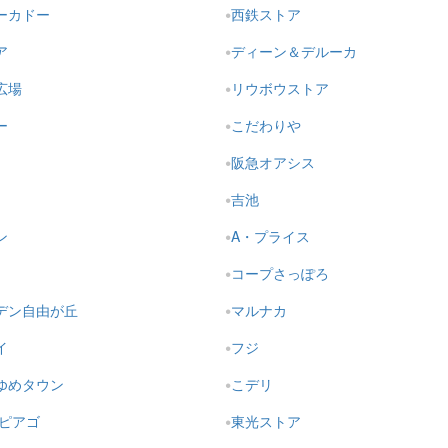
ーカドー
西鉄ストア
ア
ディーン＆デルーカ
広場
リウボウストア
ー
こだわりや
阪急オアシス
吉池
ン
A・プライス
コープさっぽろ
デン自由が丘
マルナカ
イ
フジ
ゆめタウン
こデリ
・ピアゴ
東光ストア