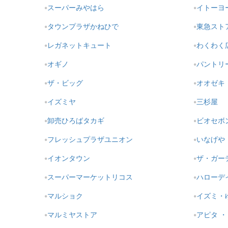
スーパーみやはら
イトーヨ
タウンプラザかねひで
東急スト
レガネットキュート
わくわく
オギノ
パントリ
ザ・ビッグ
オオゼキ
イズミヤ
三杉屋
卸売ひろばタカギ
ビオセボ
フレッシュプラザユニオン
いなげや
イオンタウン
ザ・ガー
スーパーマーケットリコス
ハローデ
マルショク
イズミ・
マルミヤストア
アピタ 