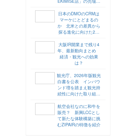
EKIMISE店」の売場づ
くりをレポート
日本のDMOのCRMは
マーケにとどまるの
か 北米との差異から
探る進化に向けた2ス
テップ【ココが違う！
海外DMOのリアル
大阪IR開業まで残り4
vol.6】
年、最新動向まとめ
経済・観光への効果
は？
観光庁、2026年版観光
白書を公表 インバウ
ンド増を踏まえ観光持
続性に向けた取り組み
や旅客税の使途を明記
航空会社なのに和牛を
販売？ 新興LCCとし
て新たな体験構築に挑
むZIPAIRの特徴を紹介