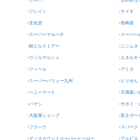
フレイン
サイキ
文化堂
長崎屋
スーパーマルハチ
スーパー
銀ビルストアー
ニシムタ
ヴィルマルシェ
エネルギ
フィール
アミカ
スーパーバリュー九州
とりせん
ベニーマート
天満屋ハ
ハヤシ
サボイ・
大阪屋ショップ
富士ガー
フクハラ
スパーク
ディスカウントスーパーヒーロー
アルビス