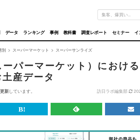
キ
ー
ワ
ー
ド
別
データ
ランキング
事例
教科書
調査レポート
セミナー
イ
検
索
態別
スーパーマーケット
スーパーサンライズ
スーパーマーケット）におけ
お土産データ
更新
しています。
訪日ラボ編集部
20
br>
は
RSS
メ
て
で
ル
な
記
マ