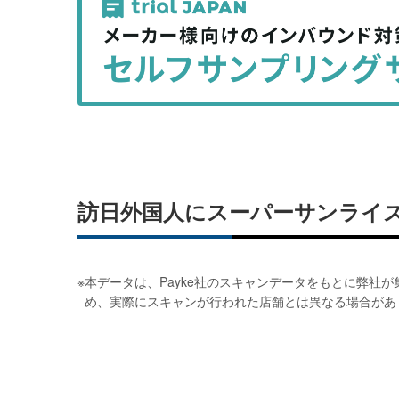
事
事
を
を
シ
シ
ェ
ェ
ア
ア
す
す
る
る
訪日外国人にスーパーサンライ
※
本データは、Payke社のスキャンデータをもとに弊社
め、実際にスキャンが行われた店舗とは異なる場合があ