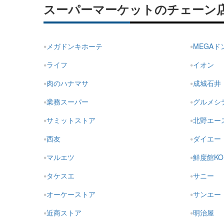
スーパーマーケットのチェーン
メガドンキホーテ
MEGA
ライフ
イオン
肉のハナマサ
成城石井
業務スーパー
グルメシ
サミットストア
北野エー
西友
ダイエー
マルエツ
鮮度館KO
タケスエ
サニー
オーケーストア
サンエー
近商ストア
明治屋