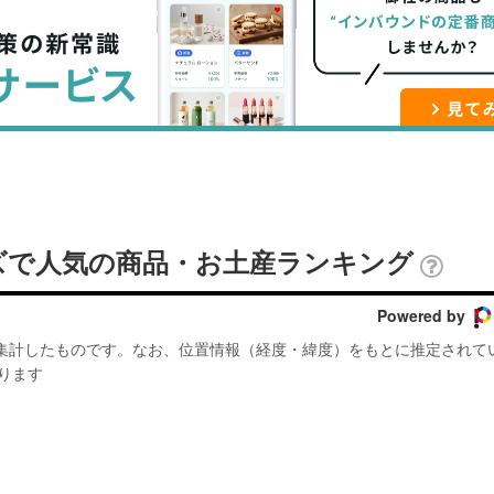
ブ
事
ガ
ッ
を
登
ク
購
録
マ
読
す
ー
す
る
ク
る
に
追
ズで人気の商品・お土産ランキング
加
Powered by
が集計したものです。なお、位置情報（経度・緯度）をもとに推定されて
ります