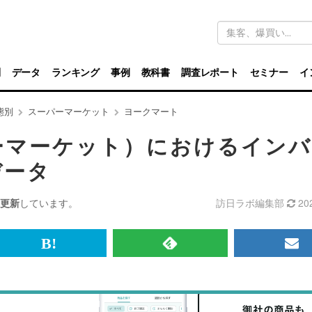
キ
ー
ワ
ー
ド
別
データ
ランキング
事例
教科書
調査レポート
セミナー
イ
検
索
態別
スーパーマーケット
ヨークマート
ーマーケット）におけるイン
データ
更新
しています。
訪日ラボ編集部
20
br>
は
RSS
メ
て
で
ル
な
記
マ