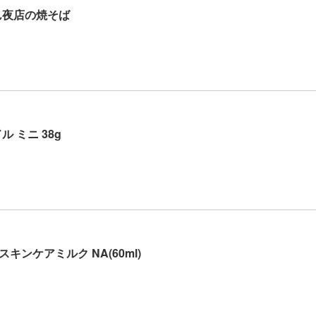
ん夜店の焼そば
 ミニ 38g
キンケアミルク NA(60ml)