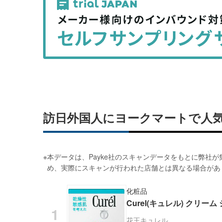
事
事
を
を
シ
シ
ェ
ェ
ア
ア
す
す
る
る
訪日外国人にヨークマートで人
※
本データは、Payke社のスキャンデータをもとに弊社
め、実際にスキャンが行われた店舗とは異なる場合があ
化粧品
Curel(キュレル) クリーム 
花王
キュレル