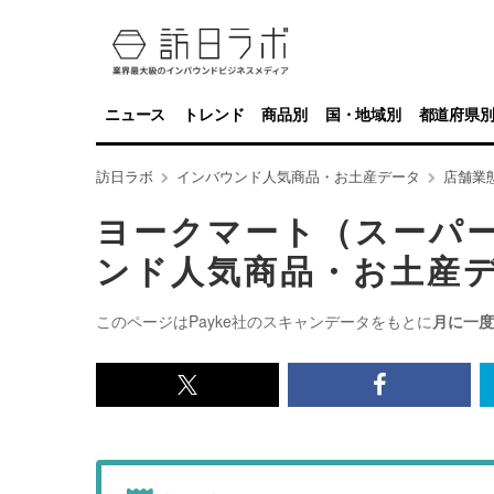
ニュース
トレンド
商品別
国・地域別
都道府県
訪日ラボ
インバウンド人気商品・お土産データ
店舗業
ヨークマート（スーパ
ンド人気商品・お土産
このページはPayke社のスキャンデータをもとに
月に一度
x<br>
Facebook<
で
で
記
記