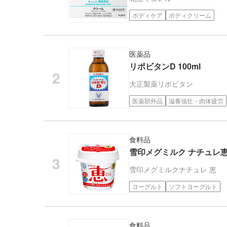
ボディケア
ボディクリーム
医薬品
リポビタンD 100ml
大正製薬
リポビタン
医薬部外品
滋養強壮・肉体疲労
食料品
雪印メグミルク ナチュレ
雪印メグミルク
ナチュレ 恵
ヨーグルト
ソフトヨーグルト
食料品