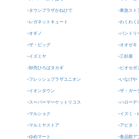
タウンプラザかねひで
東急スト
レガネットキュート
わくわく
オギノ
パントリ
ザ・ビッグ
オオゼキ
イズミヤ
三杉屋
卸売ひろばタカギ
ビオセボ
フレッシュプラザユニオン
いなげや
イオンタウン
ザ・ガー
スーパーマーケットリコス
ハローデ
マルショク
イズミ・
マルミヤストア
アピタ 
ゆめマート
食品館ア