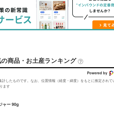
ブ
事
ガ
ッ
を
登
ク
購
録
マ
読
す
ー
す
る
ク
る
に
追
気の商品・お土産ランキング
加
Powered by
が集計したものです。なお、位置情報（経度・緯度）をもとに推定されて
ります
ジャー 90g