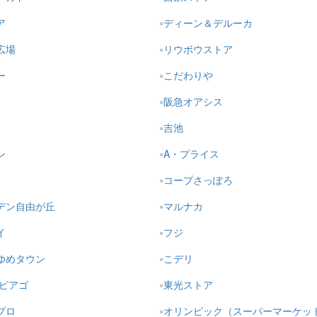
ア
ディーン＆デルーカ
広場
リウボウストア
ー
こだわりや
阪急オアシス
吉池
ン
A・プライス
コープさっぽろ
デン自由が丘
マルナカ
イ
フジ
ゆめタウン
こデリ
・ピアゴ
東光ストア
プロ
オリンピック（スーパーマーケッ