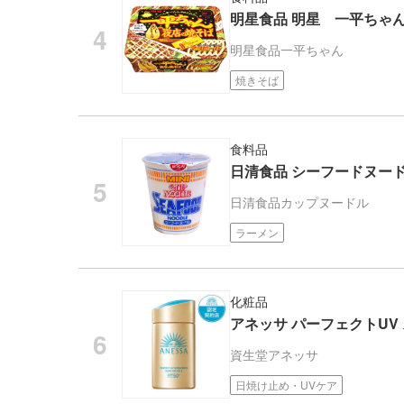
明星食品 明星 一平ちゃ
明星食品
一平ちゃん
焼きそば
食料品
日清食品 シーフードヌードル
日清食品
カップヌードル
ラーメン
化粧品
アネッサ パーフェクトUV ス
資生堂
アネッサ
日焼け止め・UVケア