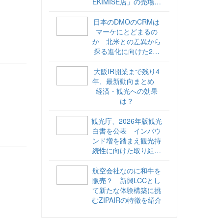
EKIMISE店」の売場づ
くりをレポート
日本のDMOのCRMは
マーケにとどまるの
か 北米との差異から
探る進化に向けた2ス
テップ【ココが違う！
海外DMOのリアル
大阪IR開業まで残り4
vol.6】
年、最新動向まとめ
経済・観光への効果
は？
観光庁、2026年版観光
白書を公表 インバウ
ンド増を踏まえ観光持
続性に向けた取り組み
や旅客税の使途を明記
航空会社なのに和牛を
販売？ 新興LCCとし
て新たな体験構築に挑
むZIPAIRの特徴を紹介