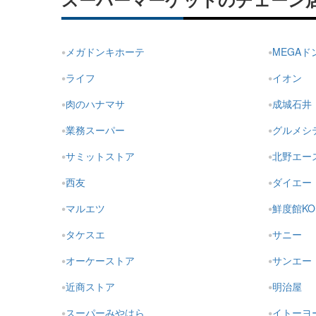
スーパーマーケットのチェーン
メガドンキホーテ
MEGA
ライフ
イオン
肉のハナマサ
成城石井
業務スーパー
グルメシ
サミットストア
北野エー
西友
ダイエー
マルエツ
鮮度館KO
タケスエ
サニー
オーケーストア
サンエー
近商ストア
明治屋
スーパーみやはら
イトーヨ