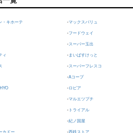
店一覧
ドン・キホーテ
マックスバリュ
フードウェイ
スーパー玉出
ティ
まいばすけっと
ス
スーパーフレスコ
Aコープ
HYO
ロピア
マルエツプチ
トライアル
紀ノ国屋
ーカドー
西鉄ストア