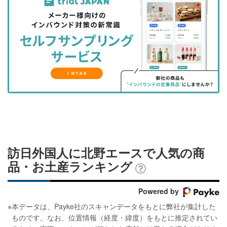
事
事
ブ
事
ガ
を
を
ッ
を
登
シ
シ
ク
購
録
ェ
ェ
マ
読
す
ア
ア
ー
す
る
す
す
ク
る
る
る
に
追
加
訪日外国人に北野エースで人気の商
品・お土産ランキング
Powered by
※
本データは、Payke社のスキャンデータをもとに弊社が集計した
ものです。なお、位置情報（経度・緯度）をもとに推定されてい