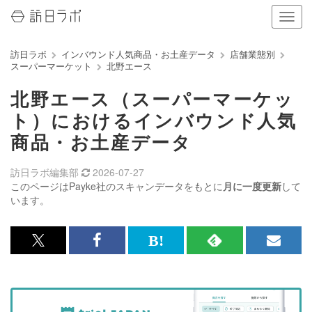
ナ
ビ
ゲ
訪日ラボ
インバウンド人気商品・お土産データ
店舗業態別
ー
スーパーマーケット
北野エース
シ
ョ
北野エース（スーパーマーケッ
ン
の
ト）におけるインバウンド人気
表
商品・お土産データ
示
を
切
訪日ラボ編集部
2026-07-27
り
このページはPayke社のスキャンデータをもとに
月に一度更新
して
替
います。
え
る
x<br>
Facebook<br>
は
RSS
メ
で
で
て
で
ル
記
記
な
記
マ