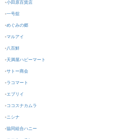
小田原百貨店
一号舘
めぐみの郷
マルアイ
八百鮮
天満屋ハピーマート
サトー商会
ラコマート
エブリイ
ココスナカムラ
ニシナ
協同組合ハニー