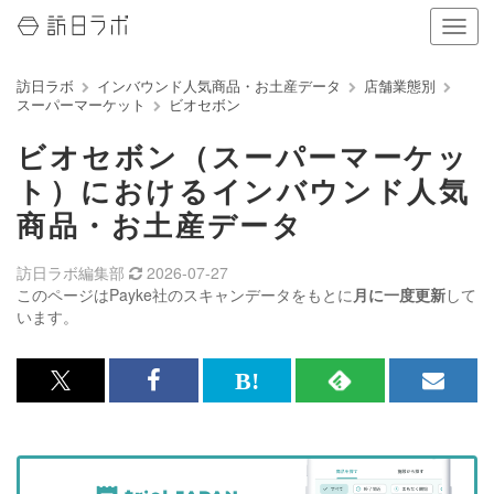
ナ
ビ
ゲ
訪日ラボ
インバウンド人気商品・お土産データ
店舗業態別
ー
スーパーマーケット
ビオセボン
シ
ョ
ビオセボン（スーパーマーケッ
ン
の
ト）におけるインバウンド人気
表
商品・お土産データ
示
を
切
訪日ラボ編集部
2026-07-27
り
このページはPayke社のスキャンデータをもとに
月に一度更新
して
替
います。
え
る
x<br>
Facebook<br>
は
RSS
メ
で
で
て
で
ル
記
記
な
記
マ