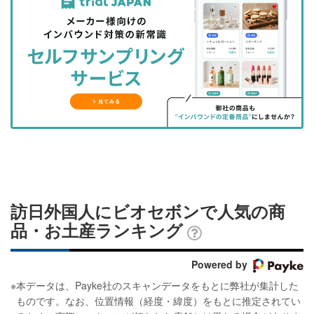
事
事
ブ
事
ガ
を
を
ッ
を
登
シ
シ
ク
購
録
ェ
ェ
マ
読
す
ア
ア
ー
す
る
す
す
ク
る
る
る
に
追
加
訪日外国人にビオセボンで人気の商
品・お土産ランキング
Powered by
※
本データは、Payke社のスキャンデータをもとに弊社が集計した
ものです。なお、位置情報（経度・緯度）をもとに推定されてい