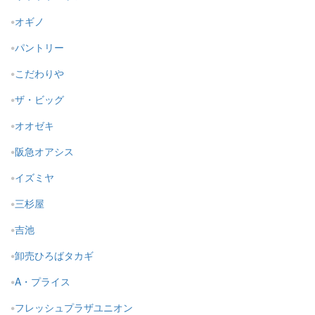
オギノ
パントリー
こだわりや
ザ・ビッグ
オオゼキ
阪急オアシス
イズミヤ
三杉屋
吉池
卸売ひろばタカギ
A・プライス
フレッシュプラザユニオン