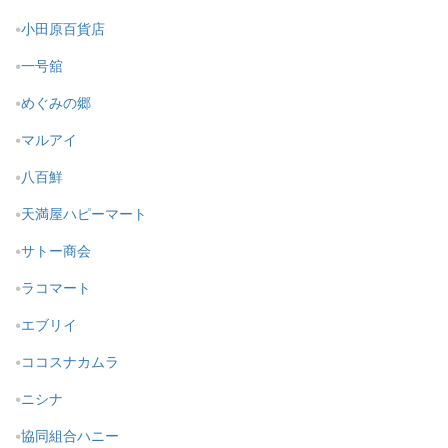
小田原百貨店
一号舘
めぐみの郷
マルアイ
八百鮮
天満屋ハピーマート
サトー商会
ラコマート
エブリイ
ココスナカムラ
ニシナ
協同組合ハニー