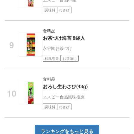
調味料
わさび
食料品
お茶づけ海苔 8袋入
永谷園
お茶づけ
和風惣菜
お茶漬け
食料品
おろし生わさび(43g)
ヱスビー食品
風味推薦
調味料
わさび
ランキングをもっと見る