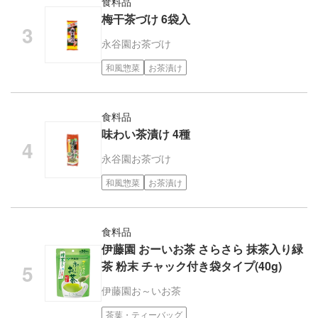
食料品
梅干茶づけ 6袋入
永谷園
お茶づけ
和風惣菜
お茶漬け
食料品
味わい茶漬け 4種
永谷園
お茶づけ
和風惣菜
お茶漬け
食料品
伊藤園 おーいお茶 さらさら 抹茶入り緑
茶 粉末 チャック付き袋タイプ(40g)
伊藤園
お～いお茶
茶葉・ティーバッグ