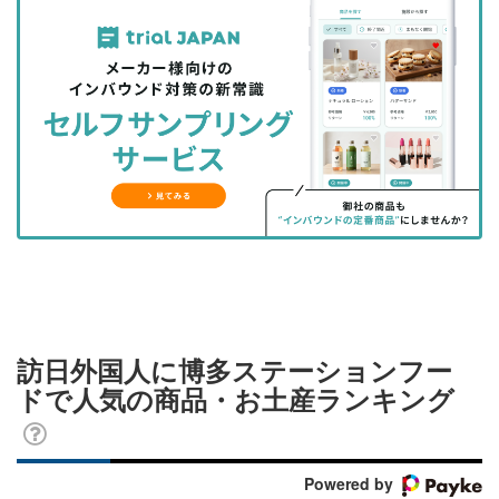
記
記
な
記
マ
事
事
ブ
事
ガ
を
を
ッ
を
登
シ
シ
ク
購
録
ェ
ェ
マ
読
す
ア
ア
ー
す
る
す
す
ク
る
る
る
に
追
加
訪日外国人に博多ステーションフー
ドで人気の商品・お土産ランキング
Powered by