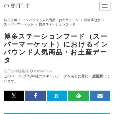
ナ
ビ
ゲ
訪日ラボ
インバウンド人気商品・お土産データ
店舗業態別
ー
スーパーマーケット
博多ステーションフード
シ
ョ
博多ステーションフード（スー
ン
の
パーマーケット）におけるイン
表
バウンド人気商品・お土産デー
示
を
タ
切
り
訪日ラボ編集部
2026-07-27
替
このページはPayke社のスキャンデータをもとに
月に一度更新
して
え
います。
る
x<br>
Facebook<br>
は
RSS
メ
で
で
て
で
ル