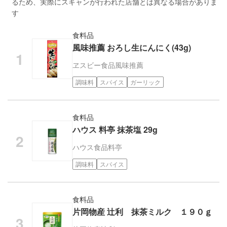
るため、実際にスキャンが行われた店舗とは異なる場合がありま
す
食料品
風味推薦 おろし生にんにく(43g)
ヱスビー食品
風味推薦
調味料
スパイス
ガーリック
食料品
ハウス 料亭 抹茶塩 29g
ハウス食品
料亭
調味料
スパイス
食料品
片岡物産 辻利 抹茶ミルク １９０ｇ