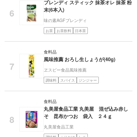
ブレンディ スティック 抹茶オレ 抹茶 粉
末(6本入)
味の素AGF
ブレンディ
お茶
お茶飲料
日本茶
食料品
風味推薦 おろし生しょうが(40g)
ヱスビー食品
風味推薦
調味料
スパイス
ジンジャー
食料品
丸美屋食品工業 丸美屋 混ぜ込み赤し
そ 昆布かつお 袋入 ２４ｇ
丸美屋食品工業
調味料
ふりかけ
しそ