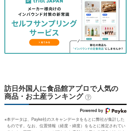
事
事
ブ
事
ガ
を
を
ッ
を
登
シ
シ
ク
購
録
ェ
ェ
マ
読
す
ア
ア
ー
す
る
す
す
ク
る
る
る
に
追
加
訪日外国人に食品館アプロで人気の
商品・お土産ランキング
Powered by
※
本データは、Payke社のスキャンデータをもとに弊社が集計した
ものです。なお、位置情報（経度・緯度）をもとに推定されてい