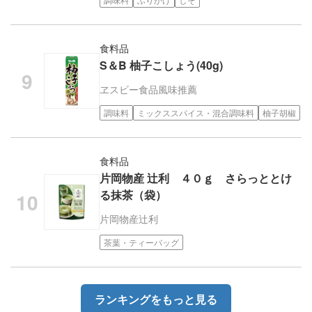
食料品
S＆B 柚子こしょう(40g)
ヱスビー食品
風味推薦
調味料
ミックススパイス・混合調味料
柚子胡椒
食料品
片岡物産 辻利 ４０ｇ さらっととけ
る抹茶（袋）
片岡物産
辻利
茶葉・ティーバッグ
ランキングをもっと見る