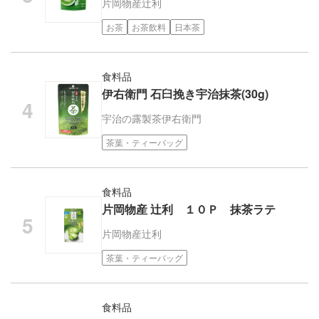
片岡物産
辻利
お茶
お茶飲料
日本茶
食料品
伊右衛門 石臼挽き宇治抹茶(30g)
宇治の露製茶
伊右衛門
茶葉・ティーバッグ
食料品
片岡物産 辻利 １０Ｐ 抹茶ラテ
片岡物産
辻利
茶葉・ティーバッグ
食料品