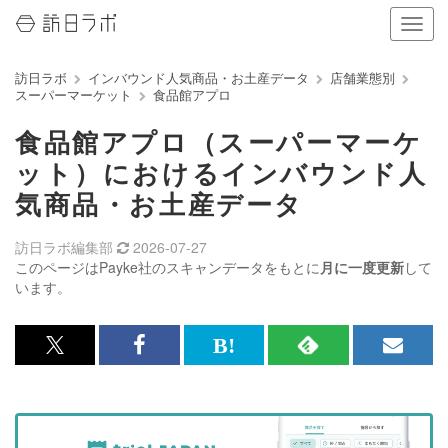
ナ
ビ
ゲ
訪日ラボ
インバウンド人気商品・お土産データ
店舗業態別
ー
スーパーマーケット
食品館アプロ
シ
ョ
食品館アプロ（スーパーマーケ
ン
の
ット）におけるインバウンド人
表
気商品・お土産データ
示
を
切
訪日ラボ編集部
2026-07-27
り
このページはPayke社のスキャンデータをもとに
月に一度更新
して
替
います。
え
る
x<br>
Facebook<br>
は
RSS
メ
で
で
て
で
ル
記
記
な
記
マ