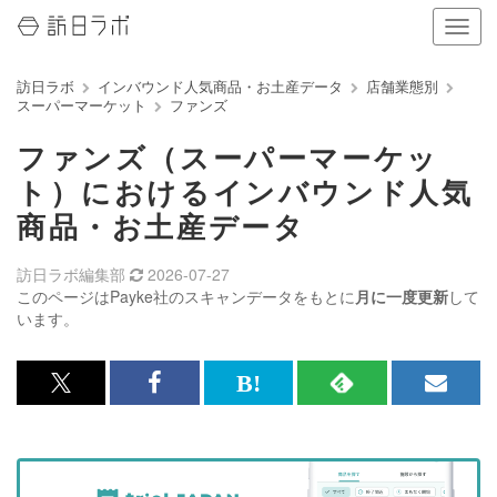
ナ
ビ
ゲ
訪日ラボ
インバウンド人気商品・お土産データ
店舗業態別
ー
スーパーマーケット
ファンズ
シ
ョ
ファンズ（スーパーマーケッ
ン
の
ト）におけるインバウンド人気
表
商品・お土産データ
示
を
切
訪日ラボ編集部
2026-07-27
り
このページはPayke社のスキャンデータをもとに
月に一度更新
して
替
います。
え
る
x<br>
Facebook<br>
は
RSS
メ
で
で
て
で
ル
記
記
な
記
マ