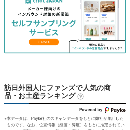
事
事
ブ
事
ガ
を
を
ッ
を
登
シ
シ
ク
購
録
ェ
ェ
マ
読
す
ア
ア
ー
す
る
す
す
ク
る
る
る
に
追
加
訪日外国人にファンズで人気の商
品・お土産ランキング
Powered by
※
本データは、Payke社のスキャンデータをもとに弊社が集計した
ものです。なお、位置情報（経度・緯度）をもとに推定されてい