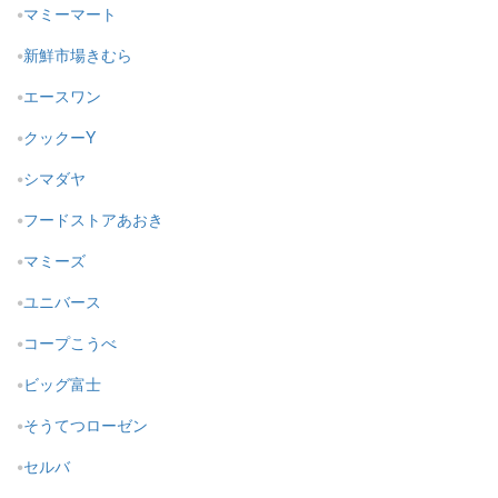
マミーマート
新鮮市場きむら
エースワン
クックーY
シマダヤ
フードストアあおき
マミーズ
ユニバース
コープこうべ
ビッグ富士
そうてつローゼン
セルバ